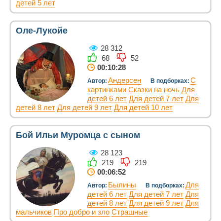
детей 5 лет
Оле-Лукойе
28 312
68
52
00:10:28
Андерсен
С
Автор:
В подборках:
картинками
Сказки на ночь
Для
детей 6 лет
Для детей 7 лет
Для
детей 8 лет
Для детей 9 лет
Для детей 10 лет
Бой Ильи Муромца с сыном
28 123
219
219
00:06:52
Былины
Для
Автор:
В подборках:
детей 6 лет
Для детей 7 лет
Для
детей 8 лет
Для детей 9 лет
Для
мальчиков
Про добро и зло
Страшные