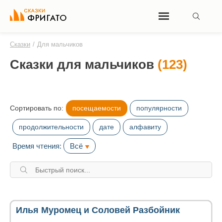
Сказки
/
Для мальчиков
Сказки для мальчиков
(123)
Сортировать по:
посещаемости
популярности
продолжительности
дате
алфавиту
Время чтения:
Всё
Илья Муромец и Соловей Разбойник