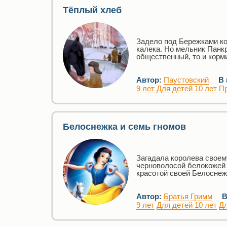
Тёплый хлеб
Задело под Бережками кон
калека. Но мельник Панк
общественный, то и корм
Автор:
Паустовский
В
9 лет
Для детей 10 лет
П
Белоснежка и семь гномов
Загадала королева своем
черноволосой белокожей 
красотой своей Белоснежк
Автор:
Братья Гримм
В
9 лет
Для детей 10 лет
Дл