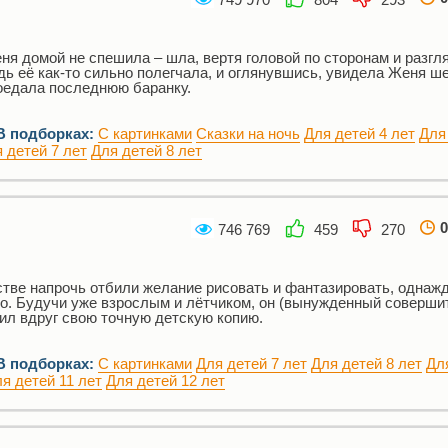
еня домой не спешила – шла, вертя головой по сторонам и разг
адь её как-то сильно полегчала, и оглянувшись, увидела Женя 
оедала последнюю баранку.
В подборках:
С картинками
Сказки на ночь
Для детей 4 лет
Для
 детей 7 лет
Для детей 8 лет
0
746 769
459
270
стве напрочь отбили желание рисовать и фантазировать, однаж
о. Будучи уже взрослым и лётчиком, он (вынужденный соверши
тил вдруг свою точную детскую копию.
В подборках:
С картинками
Для детей 7 лет
Для детей 8 лет
Дл
я детей 11 лет
Для детей 12 лет