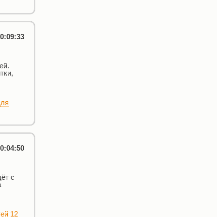
0:09:33
ей.
тки,
ля
0:04:50
ёт с
а
ей 12