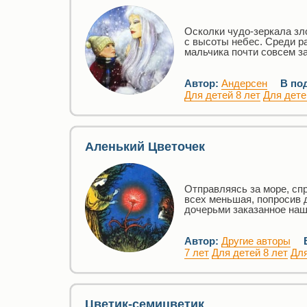
Осколки чудо-зеркала зло
с высоты небес. Среди ра
мальчика почти совсем за
Автор:
Андерсен
В по
Для детей 8 лет
Для дете
Аленький Цветочек
Отправляясь за море, спр
всех меньшая, попросив д
дочерьми заказанное наш
Автор:
Другие авторы
7 лет
Для детей 8 лет
Для
Цветик-семицветик