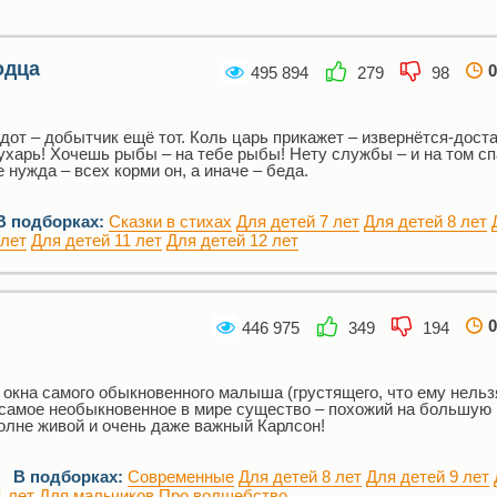
одца
0
495 894
279
98
от – добытчик ещё тот. Коль царь прикажет – извернётся-доста
лухарь! Хочешь рыбы – на тебе рыбы! Нету службы – и на том сп
 нужда – всех корми он, а иначе – беда.
В подборках:
Сказки в стихах
Для детей 7 лет
Для детей 8 лет
 лет
Для детей 11 лет
Для детей 12 лет
0
446 975
349
194
 окна самого обыкновенного малыша (грустящего, что ему нельз
 самое необыкновенное в мире существо – похожий на большую
полне живой и очень даже важный Карлсон!
В подборках:
Современные
Для детей 8 лет
Для детей 9 лет
1 лет
Для мальчиков
Про волшебство