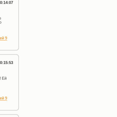
0:14:07
е
о
ей 9
0:15:53
! Ей
ей 9