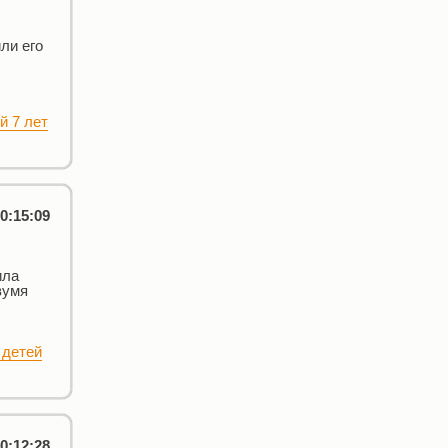
ли его
й 7 лет
0:15:09
ила
вумя
 детей
0:12:28