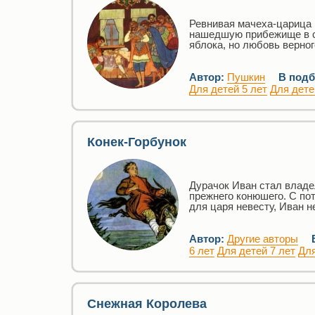
Ревнивая мачеха-царица 
нашедшую прибежище в се
яблока, но любовь верно
Автор:
Пушкин
В подб
Для детей 5 лет
Для дете
Конек-Горбунок
Дурачок Иван стал владе
прежнего конюшего. С по
для царя невесту, Иван 
Автор:
Другие авторы
6 лет
Для детей 7 лет
Для
Снежная Королева