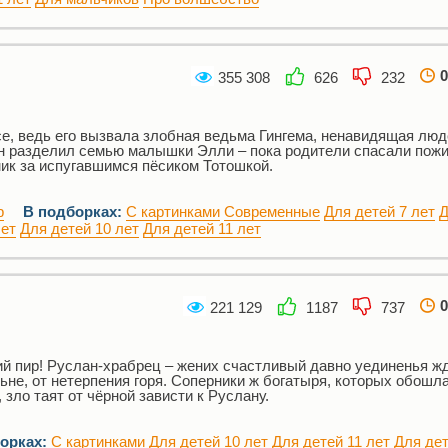
0
355 308
626
232
се, ведь его вызвала злобная ведьма Гингема, ненавидящая люд
н разделил семью малышки Элли – пока родители спасали пожи
мик за испугавшимся пёсиком Тотошкой.
р
В подборках:
С картинками
Современные
Для детей 7 лет
Д
лет
Для детей 10 лет
Для детей 11 лет
0
221 129
1187
737
ий пир! Руслан-храбрец – жених счастливый давно уединенья жд
ьне, от нетерпения горя. Соперники ж богатыря, которых обошл
зло таят от чёрной зависти к Руслану.
орках:
С картинками
Для детей 10 лет
Для детей 11 лет
Для дет