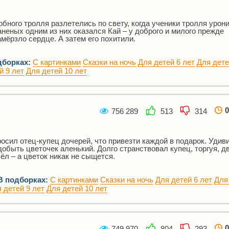
бного тролля разлетелись по свету, когда ученики тролля урони
неных одним из них оказался Кай – у доброго и милого прежде
мёрзло сердце. А затем его похитили.
дборках:
С картинками
Сказки на ночь
Для детей 6 лет
Для дете
й 9 лет
Для детей 10 лет
0
756 289
513
314
осил отец-купец дочерей, что привезти каждой в подарок. Удив
обыть цветочек аленький. Долго странствовал купец, торгуя, д
ёл – а цветок никак не сыщется.
В подборках:
С картинками
Сказки на ночь
Для детей 6 лет
Для
 детей 9 лет
Для детей 10 лет
0
749 970
804
293