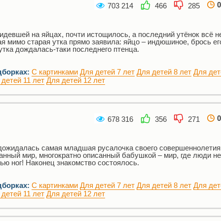
0
703 214
466
285
идевшей на яйцах, почти истощилось, а последний утёнок всё н
 мимо старая утка прямо заявила: яйцо – индюшиное, брось ег
утка дождалась-таки последнего птенца.
дборках:
С картинками
Для детей 7 лет
Для детей 8 лет
Для дет
 детей 11 лет
Для детей 12 лет
0
678 316
356
271
дожидалась самая младшая русалочка своего совершеннолетия
ранный мир, многократно описанный бабушкой – мир, где люди не
ью ног! Наконец знакомство состоялось.
дборках:
С картинками
Для детей 7 лет
Для детей 8 лет
Для дет
 детей 11 лет
Для детей 12 лет