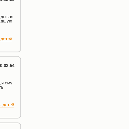
лядывая
шедшую
 детей
0:03:54
ды ему
ть
я детей