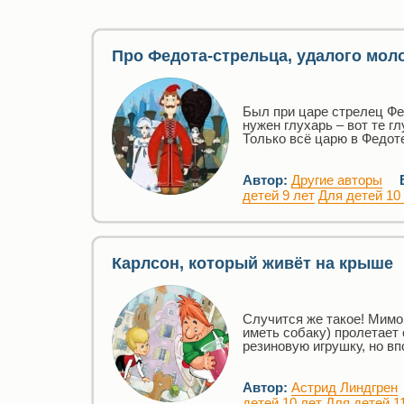
Про Федота-стрельца, удалого мол
Был при царе стрелец Фед
нужен глухарь – вот те г
Только всё царю в Федоте
Автор:
Другие авторы
детей 9 лет
Для детей 10
Карлсон, который живёт на крыше
Случится же такое! Мимо
иметь собаку) пролетает
резиновую игрушку, но в
Автор:
Астрид Линдгрен
детей 10 лет
Для детей 1