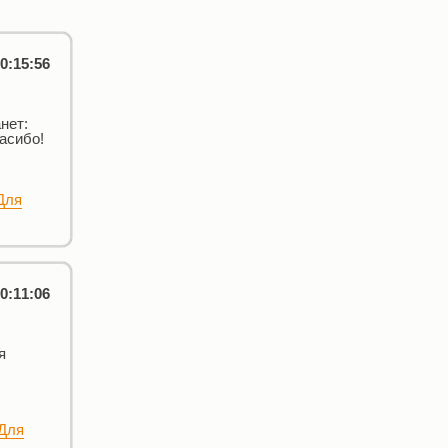
0:15:56
нет:
асибо!
Для
0:11:06
я
Для