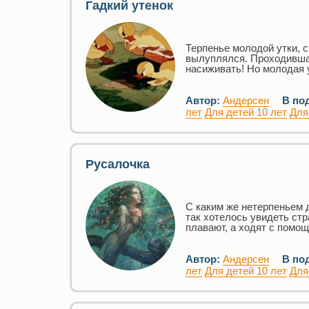
Гадкий утенок
Терпенье молодой утки, с
вылуплялся. Проходившая
насиживать! Но молодая 
Автор:
Андерсен
В по
лет
Для детей 10 лет
Для
Русалочка
С каким же нетерпеньем 
так хотелось увидеть ст
плавают, а ходят с помощ
Автор:
Андерсен
В по
лет
Для детей 10 лет
Для