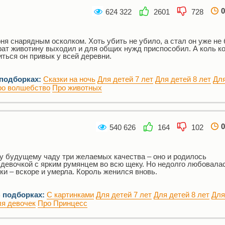
0
624 322
2601
728
я снарядным осколком. Хоть убить не убило, а стал он уже не 
рат животину выходил и для общих нужд приспособил. А коль ко
иться он привык у всей деревни.
 подборках:
Сказки на ночь
Для детей 7 лет
Для детей 8 лет
Для
ро волшебство
Про животных
0
540 626
164
102
у будущему чаду три желаемых качества – оно и родилось
девочкой с ярким румянцем во всю щеку. Но недолго любовала
и – вскоре и умерла. Король женился вновь.
 подборках:
С картинками
Для детей 7 лет
Для детей 8 лет
Для
я девочек
Про Принцесс