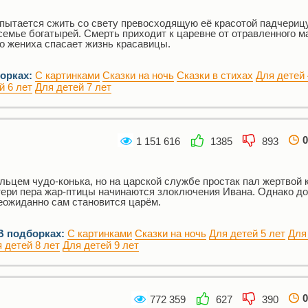
пытается сжить со свету превосходящую её красотой падчерицу
мье богатырей. Смерть приходит к царевне от отравленного м
го жениха спасает жизнь красавицы.
орках:
С картинками
Сказки на ночь
Сказки в стихах
Для детей 
й 6 лет
Для детей 7 лет
0
1 151 616
1385
893
льцем чудо-конька, но на царской службе простак пал жертвой 
тери пера жар-птицы начинаются злоключения Ивана. Однако д
неожиданно сам становится царём.
В подборках:
С картинками
Сказки на ночь
Для детей 5 лет
Для
 детей 8 лет
Для детей 9 лет
0
772 359
627
390