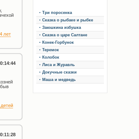
,
Три поросенка
ачехой
Сказка о рыбаке и рыбке
Заюшкина избушка
4 лет
Сказка о царе Салтане
Конек-Горбунок
Теремок
Колобок
0:14:44
Лиса и Журавль
Докучные сказки
Маша и медведь
козней
обыв
 детей
0:11:28