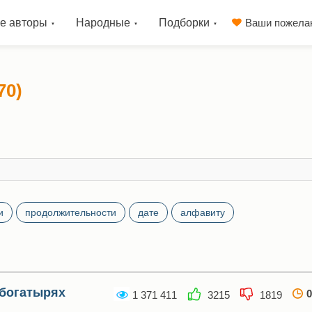
е авторы
Народные
Подборки
Ваши пожела
70)
и
продолжительности
дате
алфавиту
 богатырях
0
1 371 411
3215
1819