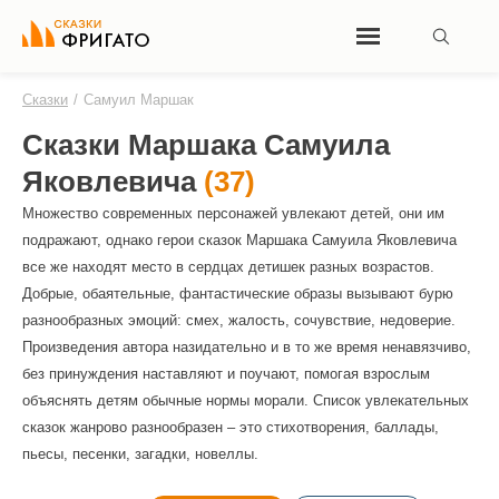
Сказки
/
Самуил Маршак
Сказки Маршака Самуила
Яковлевича
(37)
Множество современных персонажей увлекают детей, они им
подражают, однако герои сказок Маршака Самуила Яковлевича
все же находят место в сердцах детишек разных возрастов.
Добрые, обаятельные, фантастические образы вызывают бурю
разнообразных эмоций: смех, жалость, сочувствие, недоверие.
Произведения автора назидательно и в то же время ненавязчиво,
без принуждения наставляют и поучают, помогая взрослым
объяснять детям обычные нормы морали. Список увлекательных
сказок жанрово разнообразен – это стихотворения, баллады,
пьесы, песенки, загадки, новеллы.