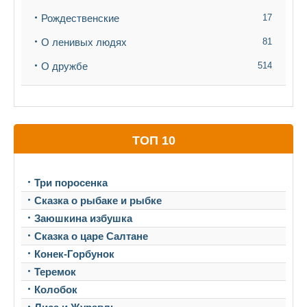
Рождественские
17
О ленивых людях
81
О дружбе
514
ТОП 10
Три поросенка
Сказка о рыбаке и рыбке
Заюшкина избушка
Сказка о царе Салтане
Конек-Горбунок
Теремок
Колобок