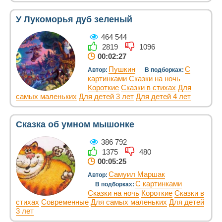
У Лукоморья дуб зеленый
464 544
2819
1096
00:02:27
Пушкин
С
Автор:
В подборках:
картинками
Сказки на ночь
Короткие
Сказки в стихах
Для
самых маленьких
Для детей 3 лет
Для детей 4 лет
Сказка об умном мышонке
386 792
1375
480
00:05:25
Самуил Маршак
Автор:
С картинками
В подборках:
Сказки на ночь
Короткие
Сказки в
стихах
Современные
Для самых маленьких
Для детей
3 лет