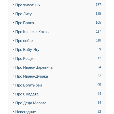
Про животных
787
Про Лису
125
Про Волка
105
Про Кошек и Котов
117
Про собак
118
Про Бабу-Ягу
39
Про Кощея
12
Про Ивана-Царевича
24
Про Ивана-Дурака
22
Про Богатырей
95
Про Солдата
44
Про Деда Мороза
14
Новогодние
32