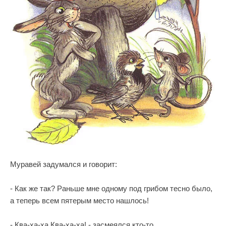
Муравей задумался и говорит:
- Как же так? Раньше мне одному под грибом тесно было,
а теперь всем пятерым место нашлось!
- Ква-ха-ха Ква-ха-ха! - засмеялся кто-то.