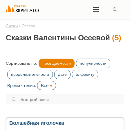
Сказки
/
Осеева
Сказки Валентины Осеевой
(5)
Сортировать по:
посещаемости
популярности
продолжительности
дате
алфавиту
Время чтения:
Всё
Волшебная иголочка