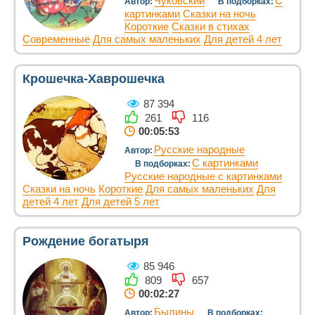
Чуковский
С
Автор:
В подборках:
картинками
Сказки на ночь
Короткие
Сказки в стихах
Современные
Для самых маленьких
Для детей 4 лет
Крошечка-Хаврошечка
87 394
261
116
00:05:53
Русские народные
Автор:
С картинками
В подборках:
Русские народные с картинками
Сказки на ночь
Короткие
Для самых маленьких
Для
детей 4 лет
Для детей 5 лет
Рождение богатыря
85 946
809
657
00:02:27
Былины
Автор:
В подборках: