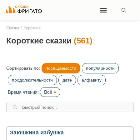
Сказки
/
Короткие
Короткие сказки
(561)
Сортировать по:
посещаемости
популярности
продолжительности
дате
алфавиту
Время чтения:
Всё
Заюшкина избушка