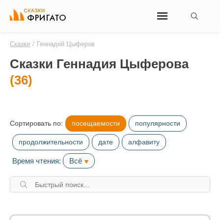
Сказки
/
Геннадий Цыферов
Сказки Геннадия Цыферова
(36)
Сортировать по:
посещаемости
популярности
продолжительности
дате
алфавиту
Время чтения:
Всё