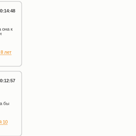
0:14:48
 она к
и
 8 лет
0:12:57
ла бы
й 10