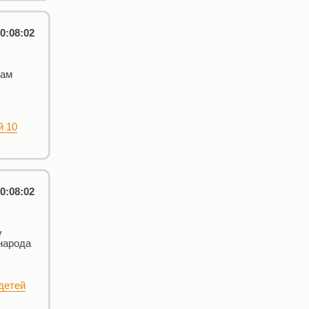
0:08:02
мам
й 10
0:08:02
у
 народа
детей