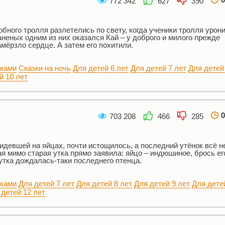
772 342
627
390
бного тролля разлетелись по свету, когда ученики тролля урони
неных одним из них оказался Кай – у доброго и милого прежде
мёрзло сердце. А затем его похитили.
нками
Сказки на ночь
Для детей 6 лет
Для детей 7 лет
Для детей
й 10 лет
0
703 208
466
285
идевшей на яйцах, почти истощилось, а последний утёнок всё н
 мимо старая утка прямо заявила: яйцо – индюшиное, брось ег
утка дождалась-таки последнего птенца.
нками
Для детей 7 лет
Для детей 8 лет
Для детей 9 лет
Для дете
 детей 12 лет