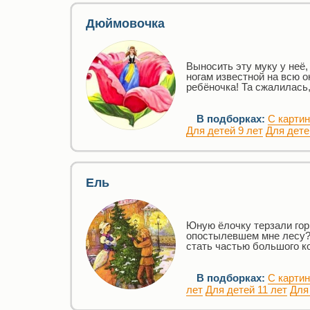
Дюймовочка
Выносить эту муку у неё
ногам известной на всю о
ребёночка! Та сжалилась,
В подборках:
С карти
Для детей 9 лет
Для дете
Ель
Юную ёлочку терзали горь
опостылевшем мне лесу? 
стать частью большого к
В подборках:
С карти
лет
Для детей 11 лет
Для