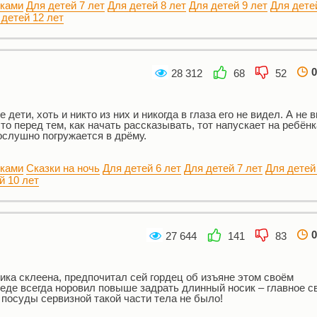
нками
Для детей 7 лет
Для детей 8 лет
Для детей 9 лет
Для дете
 детей 12 лет
0
28 312
68
52
дети, хоть и никто из них и никогда в глаза его не видел. А не 
то перед тем, как начать рассказывать, тот напускает на ребёнк
ослушно погружается в дрёму.
нками
Сказки на ночь
Для детей 6 лет
Для детей 7 лет
Для детей
й 10 лет
0
27 644
141
83
ика склеена, предпочитал сей гордец об изъяне этом своём
седе всегда норовил повыше задрать длинный носик – главное с
з посуды сервизной такой части тела не было!