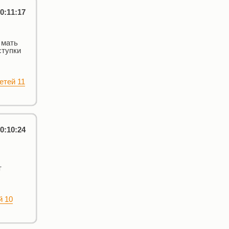
0:11:17
 мать
ступки
етей 11
0:10:24
т
й 10