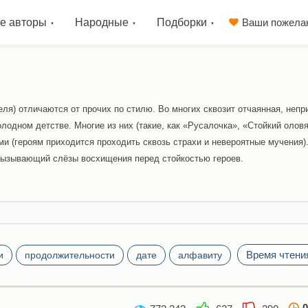
е авторы
Народные
Подборки
Ваши пожела
еля) отличаются от прочих по стилю. Во многих сквозит отчаянная, непр
олодном детстве. Многие из них (такие, как «Русалочка», «Стойкий олов
ми (героям приходится проходить сквозь страхи и невероятные мучения)
вызывающий слёзы восхищения перед стойкостью героев.
Время чтени
и
продолжительности
дате
алфавиту
0