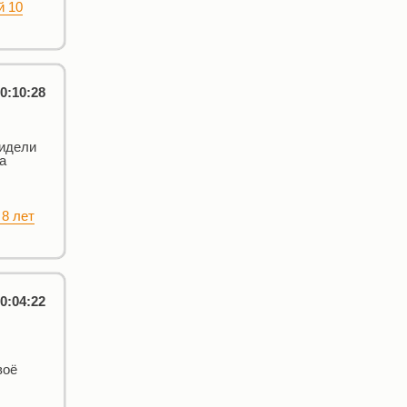
й 10
0:10:28
видели
а
 8 лет
0:04:22
воё