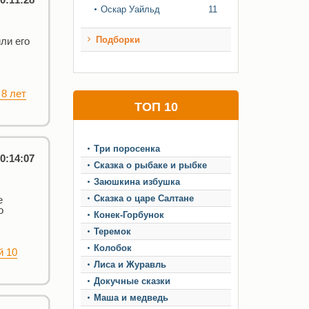
Оскар Уайльд
11
Подборки
ли его
 8 лет
ТОП 10
Три поросенка
0:14:07
Сказка о рыбаке и рыбке
Заюшкина избушка
Сказка о царе Салтане
е
о
Конек-Горбунок
Теремок
Колобок
й 10
Лиса и Журавль
Докучные сказки
Маша и медведь