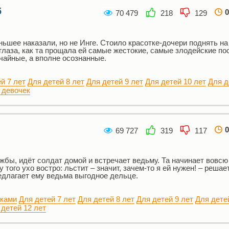
б
0
70 479
218
129
ньшее наказали, но не Инге. Стоило красотке-дочери поднять на
глаза, как та прощала ей самые жестокие, самые злодейские по
чайные, а вполне осознанные.
й 7 лет
Для детей 8 лет
Для детей 9 лет
Для детей 10 лет
Для д
 девочек
0
69 727
319
117
жбы, идёт солдат домой и встречает ведьму. Та начинает вовсю
 того ухо востро: льстит – значит, зачем-то я ей нужен! – решае
редлагает ему ведьма выгодное дельце.
нками
Для детей 7 лет
Для детей 8 лет
Для детей 9 лет
Для дете
 детей 12 лет