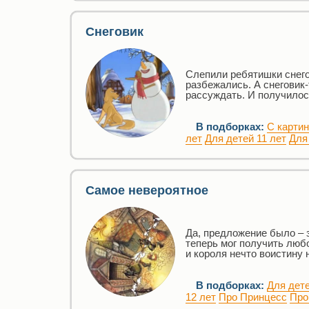
Снеговик
Слепили ребятишки снего
разбежались. А снеговик-
рассуждать. И получилось
В подборках:
С карти
лет
Для детей 11 лет
Для
Самое невероятное
Да, предложение было – 
теперь мог получить любо
и короля нечто воистину 
В подборках:
Для дете
12 лет
Про Принцесс
Про