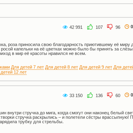
0
42 991
107
96
ка, роза приносила свою благодарность приютившему её миру
 росой капельки на её цветках можно было бы принять за слёзы
риход в мир её красоты нравился не всем.
нками
Для детей 7 лет
Для детей 8 лет
Для детей 9 лет
Для дете
 детей 12 лет
0
33 150
136
60
ин внутри стручка до мига, когда смогут они наконец белый све
створки стручка раскрылись – и полетели сёстры врассыпную! 
зарядила трубку для стрельбы.