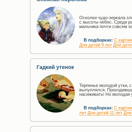
Осколки чудо-зеркала зло
с высоты небес. Среди ра
мальчика почти совсем за
В подборках:
С карти
Для детей 9 лет
Для дете
Гадкий утенок
Терпенье молодой утки, с
вылуплялся. Проходившая
насиживать! Но молодая 
В подборках:
С карти
лет
Для детей 11 лет
Для