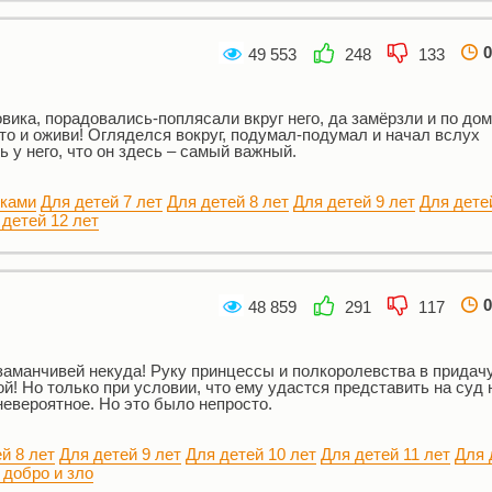
0
49 553
248
133
вика, порадовались-поплясали вкруг него, да замёрзли и по до
то и оживи! Огляделся вокруг, подумал-подумал и начал вслух
 у него, что он здесь – самый важный.
нками
Для детей 7 лет
Для детей 8 лет
Для детей 9 лет
Для дете
 детей 12 лет
0
48 859
291
117
заманчивей некуда! Руку принцессы и полкоролевства в придач
й! Но только при условии, что ему удастся представить на суд
невероятное. Но это было непросто.
й 8 лет
Для детей 9 лет
Для детей 10 лет
Для детей 11 лет
Для 
 добро и зло