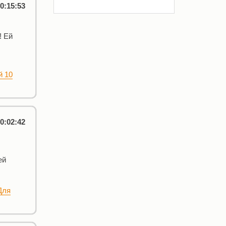
0:15:53
! Ей
й 10
0:02:42
ей
Для