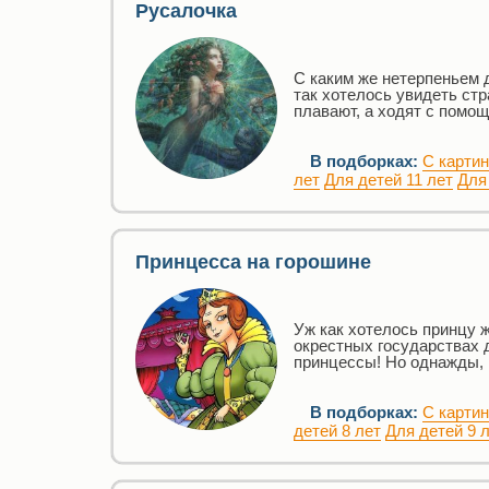
Русалочка
С каким же нетерпеньем 
так хотелось увидеть ст
плавают, а ходят с помощ
В подборках:
С карти
лет
Для детей 11 лет
Для
Принцесса на горошине
Уж как хотелось принцу ж
окрестных государствах 
принцессы! Но однажды, в
В подборках:
С карти
детей 8 лет
Для детей 9 