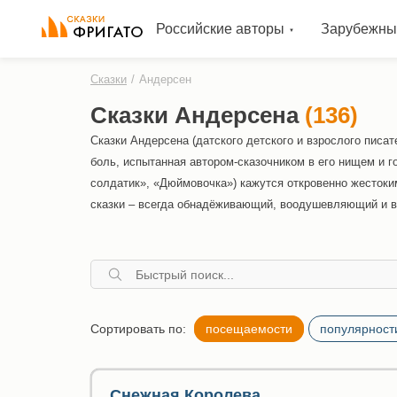
Российские авторы
Зарубежны
Сказки
/
Андерсен
Сказки Андерсена
(136)
Сказки Андерсена (датского детского и взрослого писат
боль, испытанная автором-сказочником в его нищем и г
солдатик», «Дюймовочка») кажутся откровенно жестоки
сказки – всегда обнадёживающий, воодушевляющий и 
Сортировать по:
посещаемости
популярност
Снежная Королева