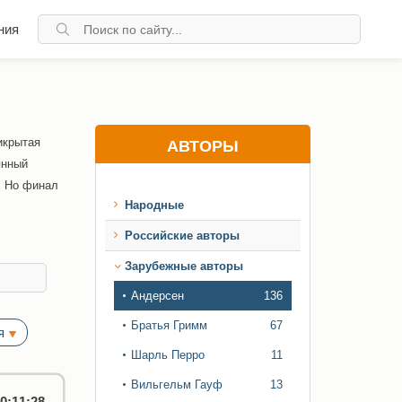
ния
икрытая
АВТОРЫ
янный
. Но финал
Народные
Российские авторы
Зарубежные авторы
Андерсен
136
Братья Гримм
67
я
Шарль Перро
11
Вильгельм Гауф
13
0:11:28