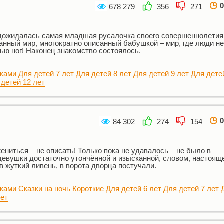
0
678 279
356
271
дожидалась самая младшая русалочка своего совершеннолетия
ранный мир, многократно описанный бабушкой – мир, где люди не
ью ног! Наконец знакомство состоялось.
нками
Для детей 7 лет
Для детей 8 лет
Для детей 9 лет
Для дете
 детей 12 лет
0
84 302
274
154
ениться – не описать! Только пока не удавалось – не было в
девушки достаточно утончённой и изысканной, словом, настоящ
 жуткий ливень, в ворота дворца постучали.
нками
Сказки на ночь
Короткие
Для детей 6 лет
Для детей 7 лет
лет