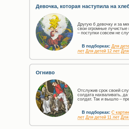
Девочка, которая наступила на хле
Другую б девочку и за ме
свои огромные лучистые 
– поступки совсем не слу
В подборках:
Для дете
лет
Для детей 12 лет
Для
Огниво
Отслужив срок своей слу
солдата нахваливать, да у
солдат. Так и вышло – п
В подборках:
С карти
лет
Для детей 11 лет
Для