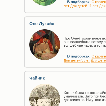
В подборках:
С карти
лет
Для детей 11 лет
Для
Оле-Лукойе
Про Оле-Лукойе знают все 
они волшебника потому, ч
волшебные чары, и тот п
В подборках:
С карти
Для детей 9 лет
Для дете
Чайник
Хоть и была крышка чайн
умалчивать. Зато при бе
достоинство. Ни у кого и