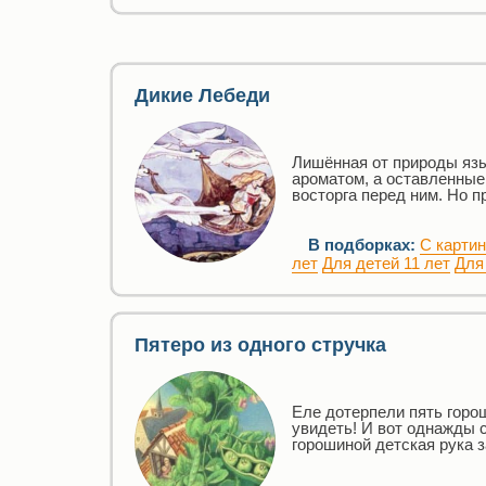
Дикие Лебеди
Лишённая от природы язы
ароматом, а оставленные
восторга перед ним. Но п
В подборках:
С карти
лет
Для детей 11 лет
Для
Пятеро из одного стручка
Еле дотерпели пять горош
увидеть! И вот однажды 
горошиной детская рука 