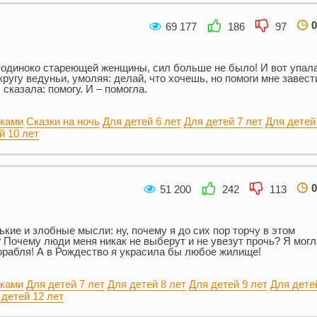
0
69 177
186
97
, одиноко стареющей женщины, сил больше не было! И вот упала
кругу ведуньи, умоляя: делай, что хочешь, но помоги мне завест
 сказала: помогу. И – помогла.
нками
Сказки на ночь
Для детей 6 лет
Для детей 7 лет
Для детей
й 10 лет
0
51 200
242
113
кие и злобные мысли: ну, почему я до сих пор торчу в этом
Почему люди меня никак не выберут и не увезут прочь? Я мог
орабля! А в Рождество я украсила бы любое жилище!
нками
Для детей 7 лет
Для детей 8 лет
Для детей 9 лет
Для дете
 детей 12 лет