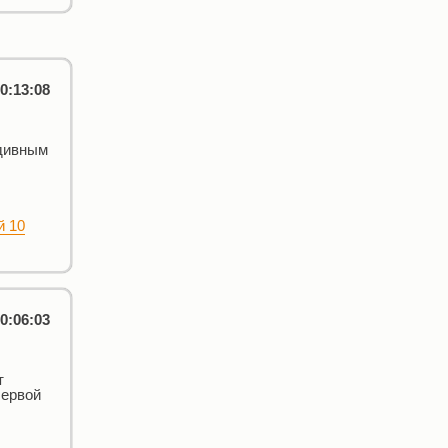
0:13:08
 дивным
й 10
0:06:03
т
Первой