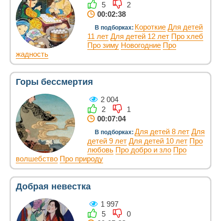
5
2
00:02:38
Короткие
Для детей
В подборках:
11 лет
Для детей 12 лет
Про хлеб
Про зиму
Новогодние
Про
жадность
Горы бессмертия
2 004
2
1
00:07:04
Для детей 8 лет
Для
В подборках:
детей 9 лет
Для детей 10 лет
Про
любовь
Про добро и зло
Про
волшебство
Про природу
Добрая невестка
1 997
5
0