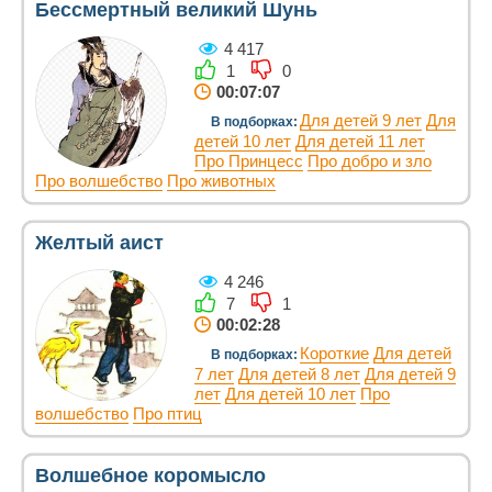
Бессмертный великий Шунь
4 417
1
0
00:07:07
Для детей 9 лет
Для
В подборках:
детей 10 лет
Для детей 11 лет
Про Принцесс
Про добро и зло
Про волшебство
Про животных
Желтый аист
4 246
7
1
00:02:28
Короткие
Для детей
В подборках:
7 лет
Для детей 8 лет
Для детей 9
лет
Для детей 10 лет
Про
волшебство
Про птиц
Волшебное коромысло