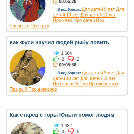
00:05:28
Для детей 9 лет
Для
В подборках:
детей 10 лет
Для детей 11 лет
Про хлеб
Про детей
Про
жадность
Про труд
Как Фуси научил людей рыбу ловить
1 664
2
2
00:05:56
Для детей 9 лет
Для
В подборках:
детей 10 лет
Для детей 11 лет
Про волшебство
Про животных
Про рыб
Про драконов
Как старец с горы Юньти помог людям
1 482
3
5