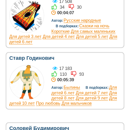
17 508
34
30
00:04:07
Русские народные
Автор:
Сказки на ночь
В подборках:
Короткие
Для самых маленьких
Для детей 3 лет
Для детей 4 лет
Для детей 5 лет
Для
детей 6 лет
Ставр Годинович
17 183
110
93
00:05:39
Былины
Для
Автор:
В подборках:
детей 6 лет
Для детей 7 лет
Для
детей 8 лет
Для детей 9 лет
Для
детей 10 лет
Про любовь
Для мальчиков
Соловей Будимирович