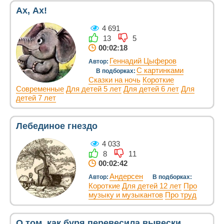
Ах, Ах!
4 691
13
5
00:02:18
Геннадий Цыферов
Автор:
С картинками
В подборках:
Сказки на ночь
Короткие
Современные
Для детей 5 лет
Для детей 6 лет
Для
детей 7 лет
Лебединое гнездо
4 033
8
11
00:02:42
Андерсен
Автор:
В подборках:
Короткие
Для детей 12 лет
Про
музыку и музыкантов
Про труд
О том, как буря перевесила вывески