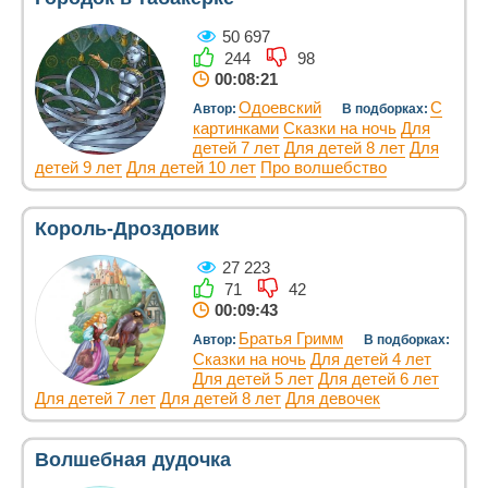
50 697
244
98
00:08:21
Одоевский
С
Автор:
В подборках:
картинками
Сказки на ночь
Для
детей 7 лет
Для детей 8 лет
Для
детей 9 лет
Для детей 10 лет
Про волшебство
Король-Дроздовик
27 223
71
42
00:09:43
Братья Гримм
Автор:
В подборках:
Сказки на ночь
Для детей 4 лет
Для детей 5 лет
Для детей 6 лет
Для детей 7 лет
Для детей 8 лет
Для девочек
Волшебная дудочка