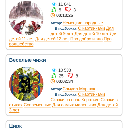
11 041
9
3
00:13:25
Немецкие народные
Автор:
С картинками
Для
В подборках:
детей 9 лет
Для детей 10 лет
Для
детей 11 лет
Для детей 12 лет
Про добро и зло
Про
волшебство
Веселые чижи
10 533
25
8
00:02:34
Самуил Маршак
Автор:
С картинками
В подборках:
Сказки на ночь
Короткие
Сказки в
стихах
Современные
Для самых маленьких
Для детей
3 лет
Цирк