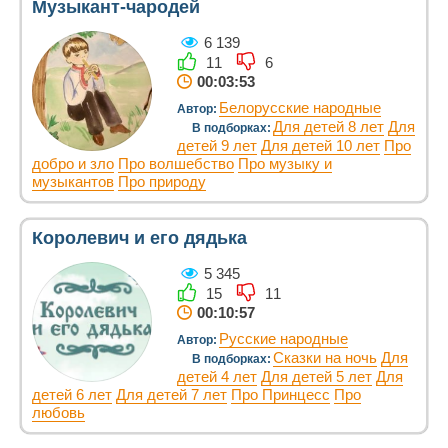
Музыкант-чародей
6 139
11
6
00:03:53
Белорусские народные
Автор:
Для детей 8 лет
Для
В подборках:
детей 9 лет
Для детей 10 лет
Про
добро и зло
Про волшебство
Про музыку и
музыкантов
Про природу
Королевич и его дядька
5 345
15
11
00:10:57
Русские народные
Автор:
Сказки на ночь
Для
В подборках:
детей 4 лет
Для детей 5 лет
Для
детей 6 лет
Для детей 7 лет
Про Принцесс
Про
любовь