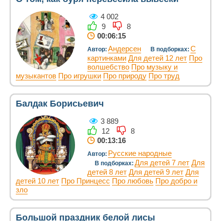
4 002
9
8
00:06:15
Андерсен
С
Автор:
В подборках:
картинками
Для детей 12 лет
Про
волшебство
Про музыку и
музыкантов
Про игрушки
Про природу
Про труд
Балдак Борисьевич
3 889
12
8
00:13:16
Русские народные
Автор:
Для детей 7 лет
Для
В подборках:
детей 8 лет
Для детей 9 лет
Для
детей 10 лет
Про Принцесс
Про любовь
Про добро и
зло
Большой праздник белой лисы