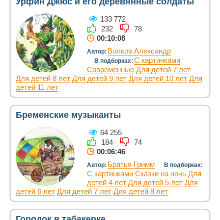
Урфин Джюс и его деревянные солдаты
133 772
232
78
00:10:08
Волков Александр
Автор:
С картинками
В подборках:
Современные
Для детей 7 лет
Для детей 8 лет
Для детей 9 лет
Для детей 10 лет
Для
детей 11 лет
Бременские музыканты
64 255
184
74
00:06:46
Братья Гримм
Автор:
В подборках:
С картинками
Сказки на ночь
Для
детей 4 лет
Для детей 5 лет
Для
детей 6 лет
Для детей 7 лет
Для детей 8 лет
Городок в табакерке