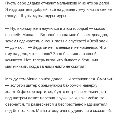
Пусть себе дядьки стукают мальчиков! Мне что за дело!
Я надзиратель добрый, всё на диване лежу и ни за кем не
гляжу… Шуры-муры, шуры-муры…
— Ну, многому же я научился в этом городке! — сказал
про себя Миша. — Вот ещё иногда мне бывает досадно,
зачем надзиратель с меня глаз не спускает! «Экой злой,
— думаю я. — Ведь он не папенька и не маменька. Что
ему за дело, что я шалю? Знал бы, сидел в своей
комнате». Нет, теперь вижу, что бывает с бедными
мальчиками, когда за ними никто не смотрит.
Между тем Миша пошёл далее — и остановился. Смотрит
— золотой шатёр с жемчужной бахромой, наверху
золотой флюгер вертится, будто ветряная мельница, а
под шатром лежит царевна-пружинка и, как змейка, то
свернётся, то развернётся и беспрестанно надзирателя
под бок толкает. Миша этому очень удивился и сказал ей: