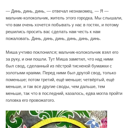
— Динь, динь, динь, — отвечал незнакомец. — Я —
мальчик-колокольчик, житель этого городка. Мы слышали,
что вам очень хочется побывать у нас в гостях, и потому
решились просить вас сделать нам честь к нам
пожаловать. Динь, динь, динь, динь, динь, динь.
Миша учтиво поклонился; мальчик-колокольчик взял его
за руку, и они пошли. Тут Миша заметил, что над ними
был свод, сделанный из пёстрой тисненой бумажки с
золотыми краями. Перед ними был другой свод, только
поменьше; потом третий, ещё меньше; четвёртый, ещё
меньше, и так все другие своды, чем дальше, тем
меньше, так что в последний, казалось, едва могла пройти
головка его провожатого.