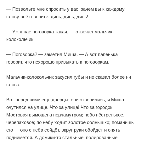
— Позвольте мне спросить у вас: зачем вы к каждому
слову всё говорите: динь, динь, динь!
— Уж у нас поговорка такая, — отвечал мальчик-
колокольчик.
— Поговорка? — заметил Миша. — А вот папенька
говорит, что нехорошо привыкать к поговоркам.
Мальчик-колокольчик закусил губы и не сказал более ни
слова.
Вот перед ними еще дверцы; они отворились, и Миша
очутился на улице. Что за улица! Что за городок!
Мостовая вымощена перламутром; небо пёстренькое,
черепаховое; по небу ходит золотое солнышко; поманишь
его — оно с неба сойдёт, вкруг руки обойдёт и опять
поднимется. А домики-то стальные, полированные,