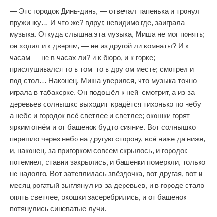
— Это городок Динь-динь, — отвечал папенька и тронул
пружинку… И что же? вдруг, невидимо где, заиграла
музыка. Откуда слышна эта музыка, Миша не мог понять;
он ходил и к дверям, — не из другой ли комнаты? И к
часам — не в часах ли? и к бюро, и к горке;
прислушивался то в том, то в другом месте; смотрел и
под стол… Наконец, Миша уверился, что музыка точно
играла в табакерке. Он подошёл к ней, смотрит, а из-за
деревьев солнышко выходит, крадётся тихонько по небу,
а небо и городок всё светлее и светлее; окошки горят
ярким огнём и от башенок будто сияние. Вот солнышко
перешло через небо на другую сторону, всё ниже да ниже,
и, наконец, за пригорком совсем скрылось, и городок
потемнел, ставни закрылись, и башенки померкли, только
не надолго. Вот затеплилась звёздочка, вот другая, вот и
месяц рогатый выглянул из-за деревьев, и в городе стало
опять светлее, окошки засеребрились, и от башенок
потянулись синеватые лучи.