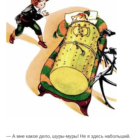
— А мне какое дело, шуры-муры! Не я здесь набольший.