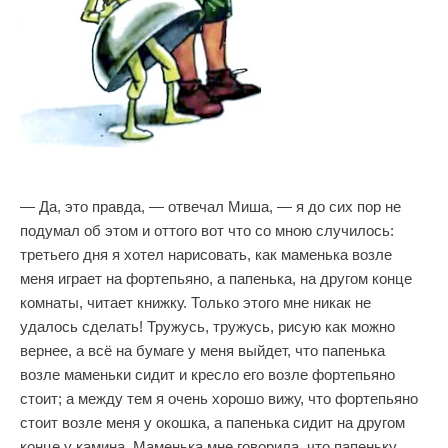
— Да, это правда, — отвечал Миша, — я до сих пор не
подумал об этом и оттого вот что со мною случилось:
третьего дня я хотел нарисовать, как маменька возле
меня играет на фортепьяно, а папенька, на другом конце
комнаты, читает книжку. Только этого мне никак не
удалось сделать! Тружусь, тружусь, рисую как можно
вернее, а всё на бумаге у меня выйдет, что папенька
возле маменьки сидит и кресло его возле фортепьяно
стоит; а между тем я очень хорошо вижу, что фортепьяно
стоит возле меня у окошка, а папенька сидит на другом
конце у камина. Маменька мне говорила, что папеньку