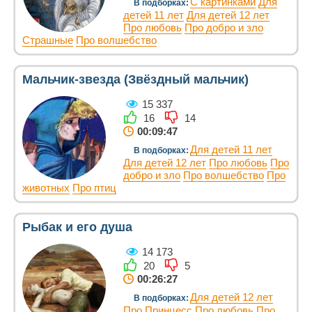
С картинками
Для
В подборках:
детей 11 лет
Для детей 12 лет
Про любовь
Про добро и зло
Страшные
Про волшебство
Мальчик-звезда (Звёздный мальчик)
15 337
16
14
00:09:47
Для детей 11 лет
В подборках:
Для детей 12 лет
Про любовь
Про
добро и зло
Про волшебство
Про
животных
Про птиц
Рыбак и его душа
14 173
20
5
00:26:27
Для детей 12 лет
В подборках:
Про Принцесс
Про любовь
Про