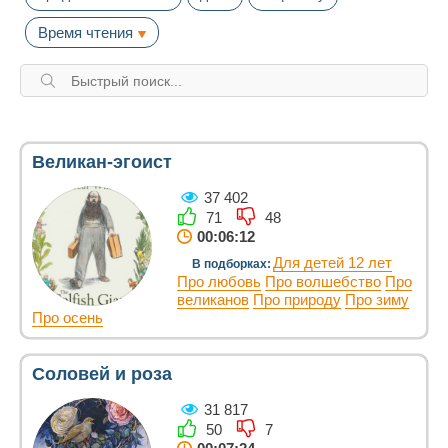
Время чтения
Великан-эгоист
37 402
71
48
00:06:12
Для детей 12 лет
В подборках:
Про любовь
Про волшебство
Про
великанов
Про природу
Про зиму
Про осень
Соловей и роза
31 817
50
7