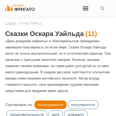
Сказки
/
Оскар Уайльд
Сказки Оскара Уайльда
(11)
«День рождения инфанты» и «Кентервильское привидение»
завоевали популярность во всем мире. Сказки Оскара Уайльда
носят не только воспитательный, но и эстетический характер. Они
написаны с присущим писателю юмором. Конечно, прозаик
знаменит своими романами, но серия работ для детей не оставит
никого равнодушным. В каждом рассказе чувствуется элегантная
манера повествования английского писателя. Автор всегда
стремился насытить свои произведения художественными
средствами для предания ярких красок.
Сортировать по:
посещаемости
популярности
продолжительности
дате
алфавиту