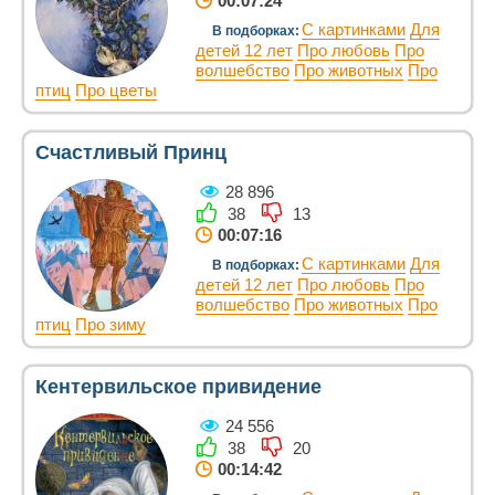
00:07:24
С картинками
Для
В подборках:
детей 12 лет
Про любовь
Про
волшебство
Про животных
Про
птиц
Про цветы
Счастливый Принц
28 896
38
13
00:07:16
С картинками
Для
В подборках:
детей 12 лет
Про любовь
Про
волшебство
Про животных
Про
птиц
Про зиму
Кентервильское привидение
24 556
38
20
00:14:42