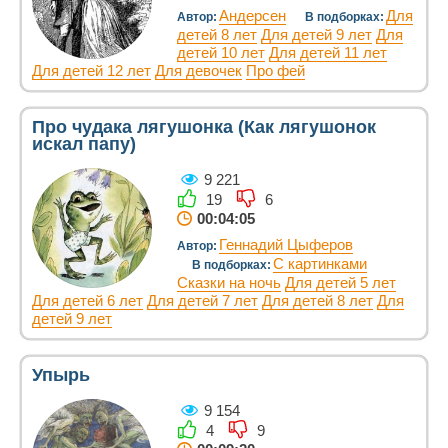
Андерсен
Для
Автор:
В подборках:
детей 8 лет
Для детей 9 лет
Для
детей 10 лет
Для детей 11 лет
Для детей 12 лет
Для девочек
Про фей
Про чудака лягушонка (Как лягушонок
искал папу)
9 221
19
6
00:04:05
Геннадий Цыферов
Автор:
С картинками
В подборках:
Сказки на ночь
Для детей 5 лет
Для детей 6 лет
Для детей 7 лет
Для детей 8 лет
Для
детей 9 лет
Упырь
9 154
4
9