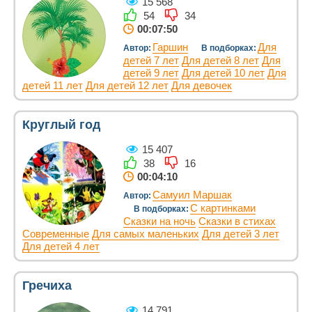
15 568
54
34
00:07:50
Гаршин
Для
Автор:
В подборках:
детей 7 лет
Для детей 8 лет
Для
детей 9 лет
Для детей 10 лет
Для
детей 11 лет
Для детей 12 лет
Для девочек
Круглый год
15 407
38
16
00:04:10
Самуил Маршак
Автор:
С картинками
В подборках:
Сказки на ночь
Сказки в стихах
Современные
Для самых маленьких
Для детей 3 лет
Для детей 4 лет
Гречиха
14 791