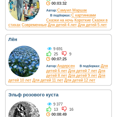
00:03:32
Самуил Маршак
Автор:
С картинками
В подборках:
Сказки на ночь
Короткие
Сказки в
стихах
Современные
Для детей 4 лет
Для детей 5 лет
Лён
9 691
25
9
00:07:25
Андерсен
Для
Автор:
В подборках:
детей 6 лет
Для детей 7 лет
Для
детей 8 лет
Для детей 9 лет
Для
детей 10 лет
Для детей 11 лет
Для детей 12 лет
Эльф розового куста
9 377
13
16
00:08:49