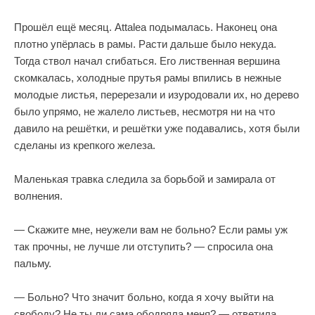
Прошёл ещё месяц. Attalea подымалась. Наконец она
плотно упёрлась в рамы. Расти дальше было некуда.
Тогда ствол начал сгибаться. Его лиственная вершина
скомкалась, холодные прутья рамы впились в нежные
молодые листья, перерезали и изуродовали их, но дерево
было упрямо, не жалело листьев, несмотря ни на что
давило на решётки, и решётки уже подавались, хотя были
сделаны из крепкого железа.
Маленькая травка следила за борьбой и замирала от
волнения.
— Скажите мне, неужели вам не больно? Если рамы уж
так прочны, не лучше ли отступить? — спросила она
пальму.
— Больно? Что значит больно, когда я хочу выйти на
свободу? Не ты ли сама ободряла меня? — ответила