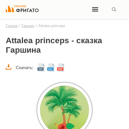
Сказки
/
Гаршин
/
Attalea princeps
Attalea princeps - сказка
Гаршина
Скачать: