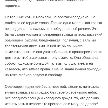
гордячка!
Остальные хоть и молчали, но всё-таки сердились на
Attalea за её гордые слова. Только одна маленькая травка
не сердилась на пальму и не обиделась её речами. Это
была самая жалкая и презренная травка из всех растений
оранжереи: рыхлая, бледненькая, ползучая, с вялыми
толстенькими листьями. В ней не было ничего
замечательного, и она употреблялась в оранжерее только
для того, чтобы закрывать голую землю. Она обвивала
собою подножие большой пальмы, слушала её, и ей
казалось, что Attalea права. Она не знала южной природы,
но тоже любила воздух и свободу.
Оранжерея и для неё была тюрьмой. «Если я, ничтожная,
вялая травка, так страдаю без своего серенького неба,
без бледного солнца и холодного дождя, то, что должно
испытывать в неволе это прекрасное и могучее дерево! —