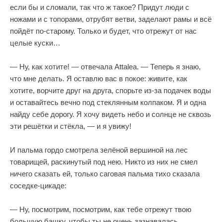
если бы и сломали, так что ж такое? Придут люди с
ножами и с топорами, отрубят ветви, заделают рамы и всё
пойдёт по-старому. Только и будет, что отрежут от нас
целые куски…
— Ну, как хотите! — отвечала Attalea. — Теперь я знаю,
что мне делать. Я оставлю вас в покое: живите, как
хотите, ворчите друг на друга, спорьте из-за подачек воды
и оставайтесь вечно под стеклянным колпаком. Я и одна
найду себе дорогу. Я хочу видеть небо и солнце не сквозь
эти решётки и стёкла, — и я увижу!
И пальма гордо смотрела зелёной вершиной на лес
товарищей, раскинутый под нею. Никто из них не смел
ничего сказать ей, только саговая пальма тихо сказала
соседке-цикаде:
— Ну, посмотрим, посмотрим, как тебе отрежут твою
большую башку, чтобы ты не очень зазнавалась,