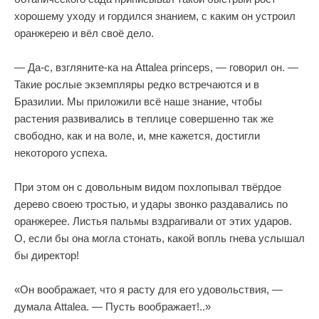
хорошему уходу и гордился знанием, с каким он устроил
оранжерею и вёл своё дело.
— Да-с, взгляните-ка на Attalea princeps, — говорил он. —
Такие рослые экземпляры редко встречаются и в
Бразилии. Мы приложили всё наше знание, чтобы
растения развивались в теплице совершенно так же
свободно, как и на воле, и, мне кажется, достигли
некоторого успеха.
При этом он с довольным видом похлопывал твёрдое
дерево своею тростью, и удары звонко раздавались по
оранжерее. Листья пальмы вздрагивали от этих ударов.
О, если бы она могла стонать, какой вопль гнева услышал
бы директор!
«Он воображает, что я расту для его удовольствия, —
думала Attalea. — Пусть воображает!..»