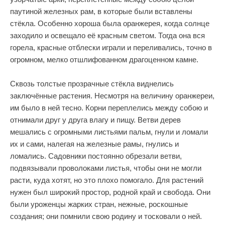
паутиной железных рам, в которые были вставлены
стёкла. Особенно хороша была оранжерея, когда солнце
заходило и освещало её красным светом. Тогда она вся
горела, красные отблески играли и переливались, точно в
огромном, мелко отшлифованном драгоценном камне.
Сквозь толстые прозрачные стёкла виднелись
заключённые растения. Несмотря на величину оранжереи,
им было в ней тесно. Корни переплелись между собою и
отнимали друг у друга влагу и пищу. Ветви дерев
мешались с огромными листьями пальм, гнули и ломали
их и сами, налегая на железные рамы, гнулись и
ломались. Садовники постоянно обрезали ветви,
подвязывали проволоками листья, чтобы они не могли
расти, куда хотят, но это плохо помогало. Для растений
нужен был широкий простор, родной край и свобода. Они
были уроженцы жарких стран, нежные, роскошные
создания; они помнили свою родину и тосковали о ней.