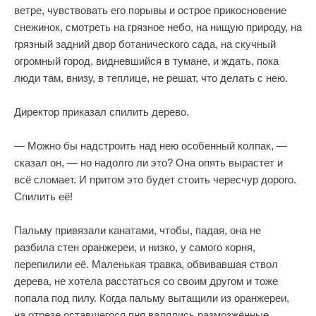
ветре, чувствовать его порывы и острое прикосновение
снежинок, смотреть на грязное небо, на нищую природу, на
грязный задний двор ботанического сада, на скучный
огромный город, видневшийся в тумане, и ждать, пока
люди там, внизу, в теплице, не решат, что делать с нею.
Директор приказал спилить дерево.
— Можно бы надстроить над нею особенный колпак, —
сказал он, — но надолго ли это? Она опять вырастет и
всё сломает. И притом это будет стоить чересчур дорого.
Спилить её!
Пальму привязали канатами, чтобы, падая, она не
разбила стен оранжереи, и низко, у самого корня,
перепилили её. Маленькая травка, обвивавшая ствол
дерева, не хотела расстаться со своим другом и тоже
попала под пилу. Когда пальму вытащили из оранжереи,
на отрезе оставшегося пня валялись размозжённые