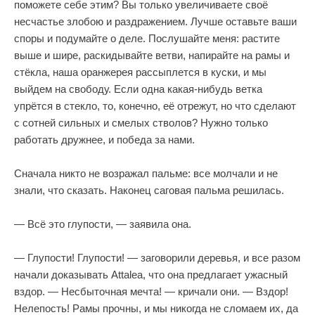
поможете себе этим? Вы только увеличиваете своё
несчастье злобою и раздражением. Лучше оставьте ваши
споры и подумайте о деле. Послушайте меня: растите
выше и шире, раскидывайте ветви, напирайте на рамы и
стёкла, наша оранжерея рассыплется в куски, и мы
выйдем на свободу. Если одна какая-нибудь ветка
упрётся в стекло, то, конечно, её отрежут, но что сделают
с сотней сильных и смелых стволов? Нужно только
работать дружнее, и победа за нами.
Сначала никто не возражал пальме: все молчали и не
знали, что сказать. Наконец саговая пальма решилась.
— Всё это глупости, — заявила она.
— Глупости! Глупости! — заговорили деревья, и все разом
начали доказывать Attalea, что она предлагает ужасный
вздор. — Несбыточная мечта! — кричали они. — Вздор!
Нелепость! Рамы прочны, и мы никогда не сломаем их, да