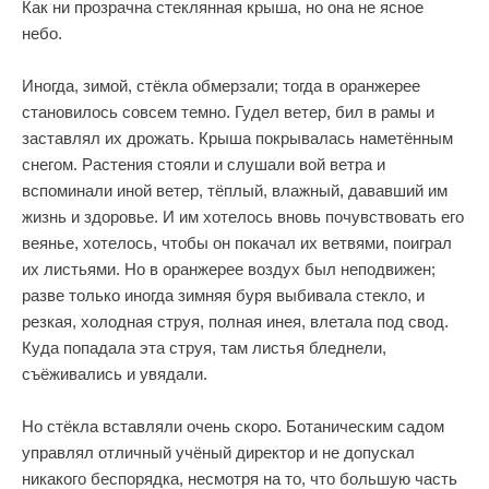
Как ни прозрачна стеклянная крыша, но она не ясное
небо.
Иногда, зимой, стёкла обмерзали; тогда в оранжерее
становилось совсем темно. Гудел ветер, бил в рамы и
заставлял их дрожать. Крыша покрывалась наметённым
снегом. Растения стояли и слушали вой ветра и
вспоминали иной ветер, тёплый, влажный, дававший им
жизнь и здоровье. И им хотелось вновь почувствовать его
веянье, хотелось, чтобы он покачал их ветвями, поиграл
их листьями. Но в оранжерее воздух был неподвижен;
разве только иногда зимняя буря выбивала стекло, и
резкая, холодная струя, полная инея, влетала под свод.
Куда попадала эта струя, там листья бледнели,
съёживались и увядали.
Но стёкла вставляли очень скоро. Ботаническим садом
управлял отличный учёный директор и не допускал
никакого беспорядка, несмотря на то, что большую часть