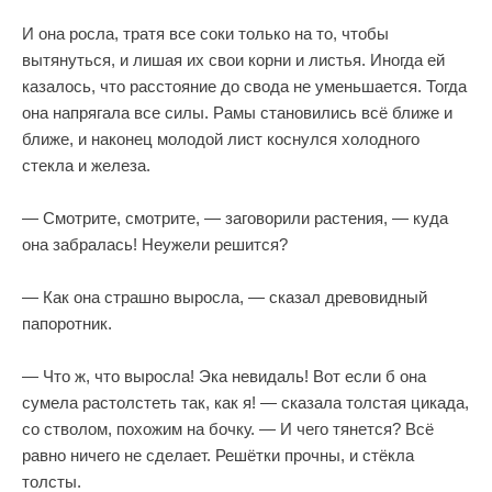
И она росла, тратя все соки только на то, чтобы
вытянуться, и лишая их свои корни и листья. Иногда ей
казалось, что расстояние до свода не уменьшается. Тогда
она напрягала все силы. Рамы становились всё ближе и
ближе, и наконец молодой лист коснулся холодного
стекла и железа.
— Смотрите, смотрите, — заговорили растения, — куда
она забралась! Неужели решится?
— Как она страшно выросла, — сказал древовидный
папоротник.
— Что ж, что выросла! Эка невидаль! Вот если б она
сумела растолстеть так, как я! — сказала толстая цикада,
со стволом, похожим на бочку. — И чего тянется? Всё
равно ничего не сделает. Решётки прочны, и стёкла
толсты.