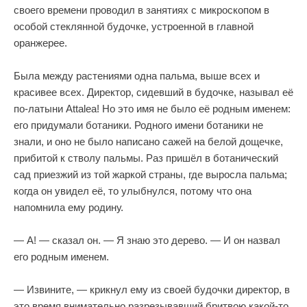
своего времени проводил в занятиях с микроскопом в
особой стеклянной будочке, устроенной в главной
оранжерее.
Была между растениями одна пальма, выше всех и
красивее всех. Директор, сидевший в будочке, называл её
по-латыни Attalea! Но это имя не было её родным именем:
его придумали ботаники. Родного имени ботаники не
знали, и оно не было написано сажей на белой дощечке,
прибитой к стволу пальмы. Раз пришёл в ботанический
сад приезжий из той жаркой страны, где выросла пальма;
когда он увидел её, то улыбнулся, потому что она
напомнила ему родину.
— А! — сказал он. — Я знаю это дерево. — И он назвал
его родным именем.
— Извините, — крикнул ему из своей будочки директор, в
это время внимательно разрезывавший бритвою какой-то