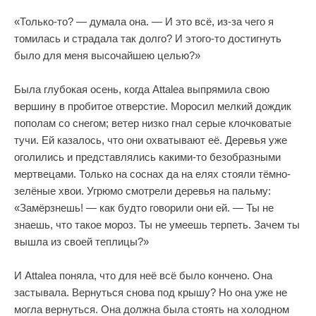
«Только-то? — думала она. — И это всё, из-за чего я
томилась и страдала так долго? И этого-то достигнуть
было для меня высочайшею целью?»
Была глубокая осень, когда Attalea выпрямила свою
вершину в пробитое отверстие. Моросил мелкий дождик
пополам со снегом; ветер низко гнал серые клочковатые
тучи. Ей казалось, что они охватывают её. Деревья уже
оголились и представлялись какими-то безобразными
мертвецами. Только на соснах да на елях стояли тёмно-
зелёные хвои. Угрюмо смотрели деревья на пальму:
«Замёрзнешь! — как будто говорили они ей. — Ты не
знаешь, что такое мороз. Ты не умеешь терпеть. Зачем ты
вышла из своей теплицы?»
И Attalea поняла, что для неё всё было кончено. Она
застывала. Вернуться снова под крышу? Но она уже не
могла вернуться. Она должна была стоять на холодном