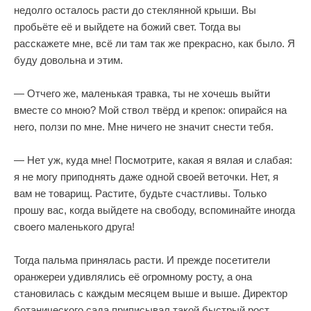
недолго осталось расти до стеклянной крыши. Вы
пробьёте её и выйдете на божий свет. Тогда вы
расскажете мне, всё ли там так же прекрасно, как было. Я
буду довольна и этим.
— Отчего же, маленькая травка, ты не хочешь выйти
вместе со мною? Мой ствол твёрд и крепок: опирайся на
него, ползи по мне. Мне ничего не значит снести тебя.
— Нет уж, куда мне! Посмотрите, какая я вялая и слабая:
я не могу приподнять даже одной своей веточки. Нет, я
вам не товарищ. Растите, будьте счастливы. Только
прошу вас, когда выйдете на свободу, вспоминайте иногда
своего маленького друга!
Тогда пальма принялась расти. И прежде посетители
оранжереи удивлялись её огромному росту, а она
становилась с каждым месяцем выше и выше. Директор
ботанического сада приписывал такой быстрый рост