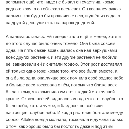
вспомнил ещё, что нигде не бывал он счастлив, кроме
родного края, а он объехал весь свет. Он коснулся рукою
пальмы, как будто бы прощаясь с нею, и ушёл из сада, а
на другой день уже ехал на пароходе домой.
А пальма осталась. Ей теперь стало ещё тяжелее, хотя и
до этого случая было очень тяжело. Она была совсем
одна. На пять сажен возвышалась она над верхушками
всех других растений, и эти другие растения не любили
её, завидовали ей и считали гордою. Этот рост доставлял
ей только одно горе; кроме того, что все были вместе, а
она была одна, она лучше всех помнила своё родное небо
и больше всех тосковала о нём, потому что ближе всех
была к тому, что заменяло им его: к гадкой стеклянной
крыше. Сквозь неё ей виднелось иногда что-то голубое: то
было небо, хоть и чужое, и бледное, но всё-таки
настоящее голубое небо. И когда растения болтали между
собою, Attalea всегда молчала, тосковала и думала только
о том, как хорошо было бы постоять даже и под этим