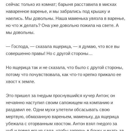
сейчас только из комнат; барыня расставила в мисках
наваренное варенье, и мы забрались под крышку и
наелись. Мы довольны. Наша маменька увязла в варенье,
но что ж делать? Она уже довольно пожила на свете. А
мы довольны.
— Господа, — сказала ящерица, — я думаю, что все вы
совершенно правы! Но с другой стороны…
Но ящерица так и не сказала, что было с другой стороны,
потому что почувствовала, как что-то крепко прижало ее
хвост к земле.
Это пришел за гнедым проснувшийся кучер Антон; он
нечаянно наступил своим сапожищем на компанию и
раздавил ее. Одни мухи улетели обсасывать свою
мертвую, обмазанную вареньем, маменьку, да ящерица
убежала с оторванным хвостом. Антон взял гнедого за
чуб и повел его из сада, чтобы запрячь в бочку и ехать за