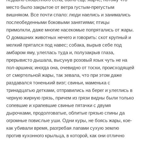
место было закрытое от ветра густым-прегустым
вишняком. Все почти спало: люди наелись и занимались
послеобеденными боковыми занятиями; птицы
примолкли, даже многие насекомые попрятались от жары.
О домашних животных нечего и говорить: скот крупный и
мелкий прятался под навес; собака, вырыв себе под
амбаром яму, улеглась туда и, полузакрыв глаза,
прерывисто дышала, высунув розовый язык чуть не на
пол-аршина; иногда она, очевидно от тоски, происходящей
от смертельной жары, так зевала, что при этом даже
раздавался тоненький визг; свиньи, маменька с
тринадцатью детками, отправились на берег и улеглись в
черную жирную грязь, причем из грязи видны были только
сопевшие и храпевшие свиные пятачки с двумя
дырочками, продолговатые, облитые грязью спины да
огромные повислые уши. Одни куры, не боясь жары, кое-
как убивали время, разгребая лапами сухую землю
против кухонного крыльца, в которой, как они отлично