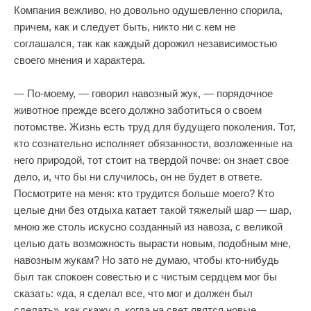
Компания вежливо, но довольно одушевленно спорила,
причем, как и следует быть, никто ни с кем не
соглашался, так как каждый дорожил независимостью
своего мнения и характера.
— По-моему, — говорил навозный жук, — порядочное
животное прежде всего должно заботиться о своем
потомстве. Жизнь есть труд для будущего поколения. Тот,
кто сознательно исполняет обязанности, возложенные на
него природой, тот стоит на твердой почве: он знает свое
дело, и, что бы ни случилось, он не будет в ответе.
Посмотрите на меня: кто трудится больше моего? Кто
целые дни без отдыха катает такой тяжелый шар — шар,
мною же столь искусно созданный из навоза, с великой
целью дать возможность вырасти новым, подобным мне,
навозным жукам? Но зато не думаю, чтобы кто-нибудь
был так спокоен совестью и с чистым сердцем мог бы
сказать: «да, я сделал все, что мог и должен был
сделать», как скажу я, когда на свет явятся новые