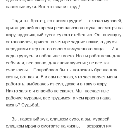
навозные жуки. Вот что значит труд!
— Поди ты, братец, со своим трудом! — сказал муравей,
притащивший во время речи навозного жука, несмотря на
жару, чудовищный кусок сухого стебелька. Он на минуту
остановился, присел на четыре задние ножки, а двумя
передними отер пот со своего измученного лица. — И я
ведь тружусь, и побольше твоего. Но ты работаешь для
себя или, все равно, для своих жученят; не все так
счастливы… Попробовал бы ты потаскать бревна для
казны, вот как я. Я и сам не знаю, что заставляет меня
работать, выбиваясь из сил, даже и в такую жару. —
Никто за это и спасибо не скажет. Мы, несчастные
рабочие муравьи, все трудимся, а чем красна наша
жизнь? Судьба!..
— Вы, навозный жук, слишком сухо, а вы, муравей,
слишком мрачно смотрите на жизнь, — возразил им