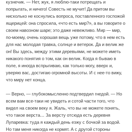
кузнечик. — Нет, жук, я люблю-таки потрещать и
попрыгать, и ничего! Совесть не мучит! Да притом вы
нисколько не коснулись вопроса, поставленного госпожой
ящерицей: она спросила, «что есть мир?», а вы говорите о
своем навозном шаре; это даже невежливо. Мир — мир,
по-моему, очень хорошая вещь уже потому, что в нем есть
для нас молодая травка, солнце и ветерок. Да и велик же
он! Вы здесь, между этими деревьями, не можете иметь
никакого понятия о том, как он велик. Когда я бываю в
поле, я иногда вспрыгиваю, как только могу, вверх и,
уверяю вас, достигаю огромной высоты. И с нее-то вижу,
что миру нет конца.
— Верно, — глубокомысленно подтвердил гнедой. — Но
всем вам все-таки не увидеть и сотой части того, что
видел на своем веку я. Жаль, что вы не можете понять,
что такое верста… За версту отсюда есть деревня
Лупаревка: туда я каждый день езжу с бочкой за водой.
Но там меня никогда не кормят. А с другой стороны