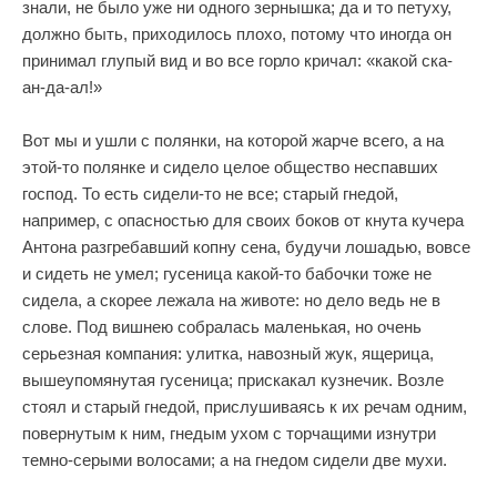
знали, не было уже ни одного зернышка; да и то петуху,
должно быть, приходилось плохо, потому что иногда он
принимал глупый вид и во все горло кричал: «какой ска-
ан-да-ал!»
Вот мы и ушли с полянки, на которой жарче всего, а на
этой-то полянке и сидело целое общество неспавших
господ. То есть сидели-то не все; старый гнедой,
например, с опасностью для своих боков от кнута кучера
Антона разгребавший копну сена, будучи лошадью, вовсе
и сидеть не умел; гусеница какой-то бабочки тоже не
сидела, а скорее лежала на животе: но дело ведь не в
слове. Под вишнею собралась маленькая, но очень
серьезная компания: улитка, навозный жук, ящерица,
вышеупомянутая гусеница; прискакал кузнечик. Возле
стоял и старый гнедой, прислушиваясь к их речам одним,
повернутым к ним, гнедым ухом с торчащими изнутри
темно-серыми волосами; а на гнедом сидели две мухи.