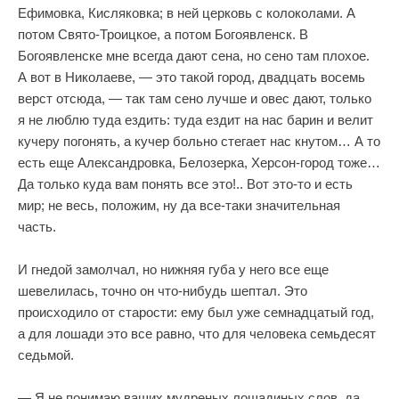
Ефимовка, Кисляковка; в ней церковь с колоколами. А
потом Свято-Троицкое, а потом Богоявленск. В
Богоявленске мне всегда дают сена, но сено там плохое.
А вот в Николаеве, — это такой город, двадцать восемь
верст отсюда, — так там сено лучше и овес дают, только
я не люблю туда ездить: туда ездит на нас барин и велит
кучеру погонять, а кучер больно стегает нас кнутом… А то
есть еще Александровка, Белозерка, Херсон-город тоже…
Да только куда вам понять все это!.. Вот это-то и есть
мир; не весь, положим, ну да все-таки значительная
часть.
И гнедой замолчал, но нижняя губа у него все еще
шевелилась, точно он что-нибудь шептал. Это
происходило от старости: ему был уже семнадцатый год,
а для лошади это все равно, что для человека семьдесят
седьмой.
— Я не понимаю ваших мудреных лошадиных слов, да,