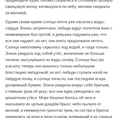
предвещали бурю, облака собрались в сплошную грозную
свинцовую волну, катившуюся по небу; молния сверкала
за молнией.
Одним своим краем солнце почти уже касалось воды;
сердце Элизы затрепетало; лебеди вдруг полетели вниз с
неимоверною быстротой, и девушка подумала уже, что
все они падают; но нет, они опять продолжали лететь.
Солнце наполовину скрылось под водой, и тогда только
Элиза увидала под собой утёс, величиною не больше
тюленя, высунувшего из воды голову. Солнце быстро
угасало; теперь оно казалось только небольшою
блестящею звёздочкой; но вот лебеди ступили ногой на
твёрдую почву, и солнце погасло, как последняя искра
догоревшей бумаги. Элиза увидела вокруг себя братьев,
стоявших рука об руку; все они едва умещались на
крошечном утёсе. Море бешено билось об него и
окатывало их целым дождём брызг; небо пылало от
молний, и ежеминутно грохотал гром, но сестра и братья
держались за руки и пели псалом, вливавший в их сердца