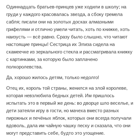
Одиннадцать братьев-принцев уже ходили в школу; на
груди у каждого красовалась звезда, а сбоку гремела
сабля; писали они на золотых досках алмазными
грифелями и отлично умели читать, хоть по книжке, хоть
наизусть — всё равно. Сразу было слышно, что читают
настоящие принцы! Сестрица их Элиза сидела на
скамеечке из зеркального стекла и рассматривала книжку
с картинками, за которую было заплачено
полкоролевства.
Да, хорошо жилось детям, только недолго!
Отец их, король той страны, женился на злой королеве,
которая невзлюбила бедных детей. Им пришлось
испытать это в первый же день: во дворце шло веселье, и
дети затеяли игру в гости, но мачеха вместо разных
пирожных и печёных яблок, которых они всегда получали
вдоволь, дала им чайную чашку песку и сказала, что они
могут представить себе, будто это угощение.