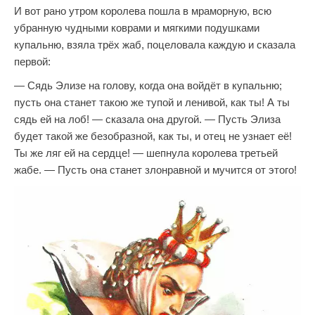
И вот рано утром королева пошла в мраморную, всю
убранную чудными коврами и мягкими подушками
купальню, взяла трёх жаб, поцеловала каждую и сказала
первой:
— Сядь Элизе на голову, когда она войдёт в купальню;
пусть она станет такою же тупой и ленивой, как ты! А ты
сядь ей на лоб! — сказала она другой. — Пусть Элиза
будет такой же безобразной, как ты, и отец не узнает её!
Ты же ляг ей на сердце! — шепнула королева третьей
жабе. — Пусть она станет злонравной и мучится от этого!