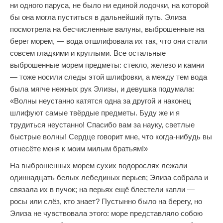
ни одного паруса, не было ни единой лодочки, на которой
бы она могла пуститься в дальнейший путь. Элиза
посмотрела на бесчисленные валуны, выброшенные на
берег морем, — вода отшлифовала их так, что они стали
совсем гладкими и круглыми. Все остальные
выброшенные морем предметы: стекло, железо и камни
— тоже носили следы этой шлифовки, а между тем вода
была мягче нежных рук Элизы, и девушка подумала:
«Волны неустанно катятся одна за другой и наконец
шлифуют самые твёрдые предметы. Буду же и я
трудиться неустанно! Спасибо вам за науку, светлые
быстрые волны! Сердце говорит мне, что когда-нибудь вы
отнесёте меня к моим милым братьям!»
На выброшенных морем сухих водорослях лежали
одиннадцать белых лебединых перьев; Элиза собрала и
связала их в пучок; на перьях ещё блестели капли —
росы или слёз, кто знает? Пустынно было на берегу, но
Элиза не чувствовала этого: море представляло собою