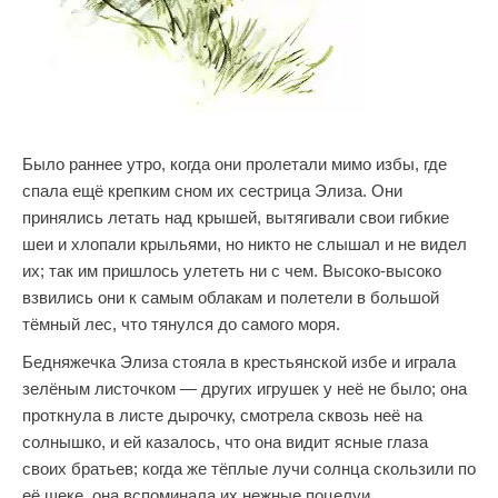
Было раннее утро, когда они пролетали мимо избы, где
спала ещё крепким сном их сестрица Элиза. Они
принялись летать над крышей, вытягивали свои гибкие
шеи и хлопали крыльями, но никто не слышал и не видел
их; так им пришлось улететь ни с чем. Высоко-высоко
взвились они к самым облакам и полетели в большой
тёмный лес, что тянулся до самого моря.
Бедняжечка Элиза стояла в крестьянской избе и играла
зелёным листочком — других игрушек у неё не было; она
проткнула в листе дырочку, смотрела сквозь неё на
солнышко, и ей казалось, что она видит ясные глаза
своих братьев; когда же тёплые лучи солнца скользили по
её щеке, она вспоминала их нежные поцелуи.