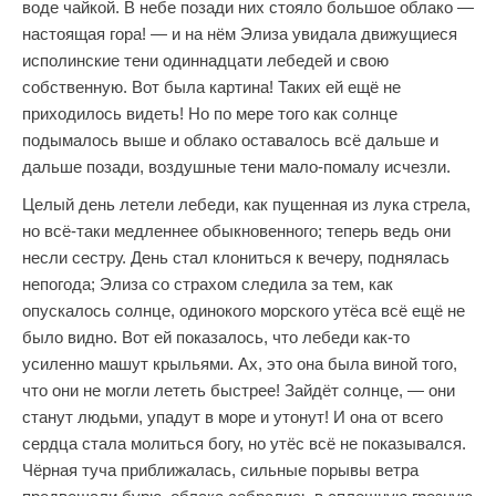
воде чайкой. В небе позади них стояло большое облако —
настоящая гора! — и на нём Элиза увидала движущиеся
исполинские тени одиннадцати лебедей и свою
собственную. Вот была картина! Таких ей ещё не
приходилось видеть! Но по мере того как солнце
подымалось выше и облако оставалось всё дальше и
дальше позади, воздушные тени мало-помалу исчезли.
Целый день летели лебеди, как пущенная из лука стрела,
но всё-таки медленнее обыкновенного; теперь ведь они
несли сестру. День стал клониться к вечеру, поднялась
непогода; Элиза со страхом следила за тем, как
опускалось солнце, одинокого морского утёса всё ещё не
было видно. Вот ей показалось, что лебеди как-то
усиленно машут крыльями. Ах, это она была виной того,
что они не могли лететь быстрее! Зайдёт солнце, — они
станут людьми, упадут в море и утонут! И она от всего
сердца стала молиться богу, но утёс всё не показывался.
Чёрная туча приближалась, сильные порывы ветра