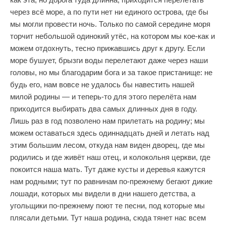
через всё море, а по пути нет ни единого острова, где бы
мы могли провести ночь. Только по самой середине моря
торчит небольшой одинокий утёс, на котором мы кое-как и
можем отдохнуть, тесно прижавшись друг к другу. Если
море бушует, брызги воды перелетают даже через наши
головы, но мы благодарим бога и за такое пристанище: не
будь его, нам вовсе не удалось бы навестить нашей
милой родины — и теперь-то для этого перелёта нам
приходится выбирать два самых длинных дня в году.
Лишь раз в год позволено нам прилетать на родину; мы
можем оставаться здесь одиннадцать дней и летать над
этим большим лесом, откуда нам виден дворец, где мы
родились и где живёт наш отец, и колокольня церкви, где
покоится наша мать. Тут даже кусты и деревья кажутся
нам родными; тут по равнинам по-прежнему бегают дикие
лошади, которых мы видели в дни нашего детства, а
угольщики по-прежнему поют те песни, под которые мы
плясали детьми. Тут наша родина, сюда тянет нас всем