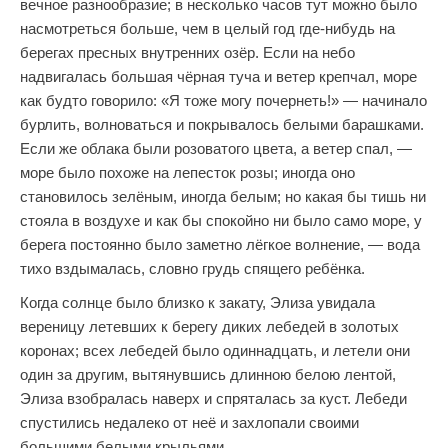
вечное разнообразие; в несколько часов тут можно было
насмотреться больше, чем в целый год где-нибудь на
берегах пресных внутренних озёр. Если на небо
надвигалась большая чёрная туча и ветер крепчал, море
как будто говорило: «Я тоже могу почернеть!» — начинало
бурлить, волноваться и покрывалось белыми барашками.
Если же облака были розоватого цвета, а ветер спал, —
море было похоже на лепесток розы; иногда оно
становилось зелёным, иногда белым; но какая бы тишь ни
стояла в воздухе и как бы спокойно ни было само море, у
берега постоянно было заметно лёгкое волнение, — вода
тихо вздымалась, словно грудь спящего ребёнка.
Когда солнце было близко к закату, Элиза увидала
вереницу летевших к берегу диких лебедей в золотых
коронах; всех лебедей было одиннадцать, и летели они
один за другим, вытянувшись длинною белою лентой,
Элиза взобралась наверх и спряталась за куст. Лебеди
спустились недалеко от неё и захлопали своими
большими белыми крыльями.