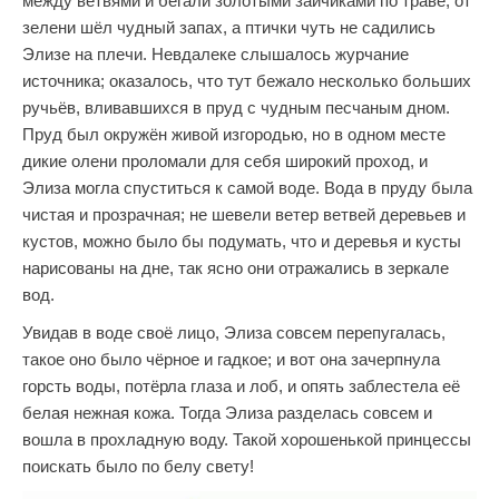
между ветвями и бегали золотыми зайчиками по траве; от
зелени шёл чудный запах, а птички чуть не садились
Элизе на плечи. Невдалеке слышалось журчание
источника; оказалось, что тут бежало несколько больших
ручьёв, вливавшихся в пруд с чудным песчаным дном.
Пруд был окружён живой изгородью, но в одном месте
дикие олени проломали для себя широкий проход, и
Элиза могла спуститься к самой воде. Вода в пруду была
чистая и прозрачная; не шевели ветер ветвей деревьев и
кустов, можно было бы подумать, что и деревья и кусты
нарисованы на дне, так ясно они отражались в зеркале
вод.
Увидав в воде своё лицо, Элиза совсем перепугалась,
такое оно было чёрное и гадкое; и вот она зачерпнула
горсть воды, потёрла глаза и лоб, и опять заблестела её
белая нежная кожа. Тогда Элиза разделась совсем и
вошла в прохладную воду. Такой хорошенькой принцессы
поискать было по белу свету!