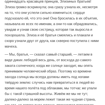
одиннадцать красавцев принцев, Элизиных братьев!
Элиза громко вскрикнула; она сразу узнала их, несмотря
на то, что они успели сильно измениться; сердце
подсказало ей, что это они! Она бросилась в их объятия,
называла их всех по именам, а они-то как обрадовались,
увидав и узнав свою сестрицу, которая так выросла и
похорошела. Элиза и её братья смеялись и плакали и
скоро узнали друг от друга, как скверно поступила с ними
мачеха.
— Мы, братья, — сказал самый старший, — летаем в
виде диких лебедей весь день, от восхода до самого
заката солнечного; когда же солнце заходит, мы опять
принимаем человеческий образ. Поэтому ко времени
захода солнца мы всегда должны иметь под ногами
твёрдую землю: случись нам превратиться в людей во
время нашего полёта под облаками, мы тотчас же упали
бы с такой страшной высоты. Живём же мы не тут;
далеко-далеко за морем лежит такая же чудная страна,
как эта, но дорога туда длинна, приходится перелетать