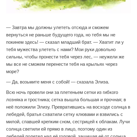
— Завтра мы должны улететь отсюда и сможем
вернуться не раньше будущего года, но тебя мы не
покинем здесь! — сказал младший брат. — Хватит ли у
тебя мужества улететь с нами? Мои руки довольно
сильны, чтобы пронести тебя через лес, — неужели же
мы все не сможем перенести тебя на крыльях через
море?
— Да, возьмите меня с собой! — сказала Элиза.
Всю ночь провели они за плетеньем сетки из гибкого
лозняка и тростника; сетка вышла большая и прочная; в
неё положили Элизу. Превратившись на восходе солнца в
лебедей, братья схватили сетку клювами и взвились с
милой, спавшей крепким сном, сестрицей к облакам. Лучи
солнца светили ей прямо в лицо, поэтому один из
лебедей полетел над её головой, защищая её от солнца