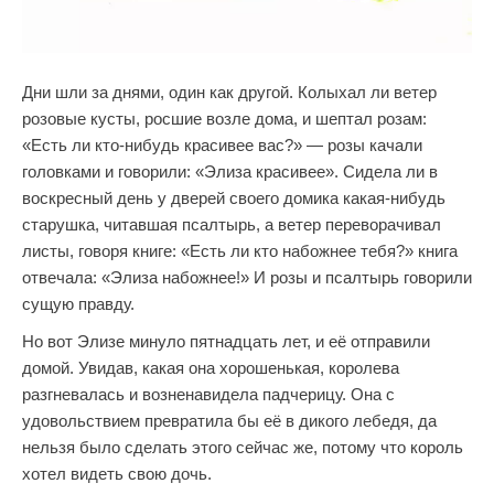
Дни шли за днями, один как другой. Колыхал ли ветер
розовые кусты, росшие возле дома, и шептал розам:
«Есть ли кто-нибудь красивее вас?» — розы качали
головками и говорили: «Элиза красивее». Сидела ли в
воскресный день у дверей своего домика какая-нибудь
старушка, читавшая псалтырь, а ветер переворачивал
листы, говоря книге: «Есть ли кто набожнее тебя?» книга
отвечала: «Элиза набожнее!» И розы и псалтырь говорили
сущую правду.
Но вот Элизе минуло пятнадцать лет, и её отправили
домой. Увидав, какая она хорошенькая, королева
разгневалась и возненавидела падчерицу. Она с
удовольствием превратила бы её в дикого лебедя, да
нельзя было сделать этого сейчас же, потому что король
хотел видеть свою дочь.