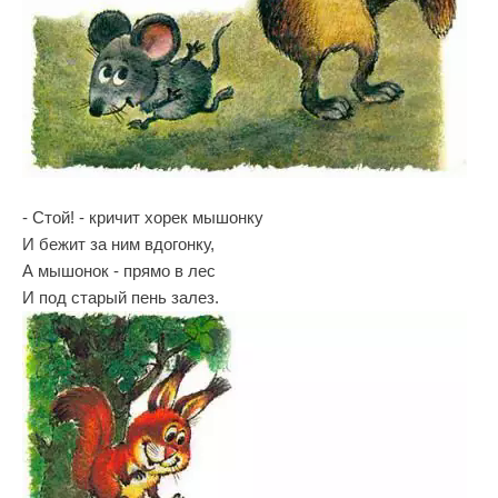
- Стой! - кричит хорек мышонку
И бежит за ним вдогонку,
А мышонок - прямо в лес
И под старый пень залез.