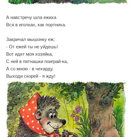
А навстречу шла ежиха
Вся в иголках, как портниха.
Закричал мышонку еж:
- От ежей ты не уйдешь!
Вот идет моя хозяйка,
С ней в пятнашки поиграй-ка,
А со мною - в чехарду.
Выходи скорей - я жду!