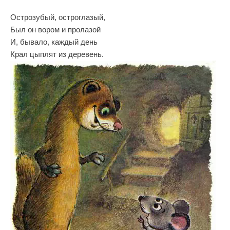
Острозубый, остроглазый,
Был он вором и пролазой
И, бывало, каждый день
Крал цыплят из деревень.