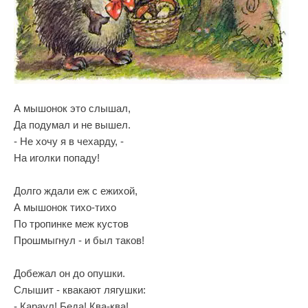
А мышонок это слышал,
Да подумал и не вышел.
- Не хочу я в чехарду, -
На иголки попаду!
Долго ждали еж с ежихой,
А мышонок тихо-тихо
По тропинке меж кустов
Прошмыгнул - и был таков!
Добежал он до опушки.
Слышит - квакают лягушки:
- Караул! Беда! Ква-ква!