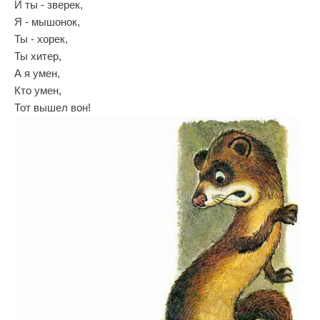
И ты - зверек,
Я - мышонок,
Ты - хорек,
Ты хитер,
А я умен,
Кто умен,
Тот вышел вон!