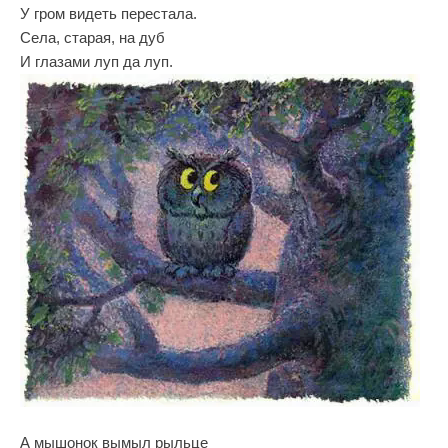
У гром видеть перестала.
Села, старая, на дуб
И глазами луп да луп.
А мышонок вымыл рыльце