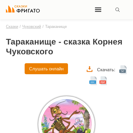
Сказки
/
Чуковский
/
Тараканище
Тараканище - сказка Корнея
Чуковского
Слушать онлайн
Скачать: