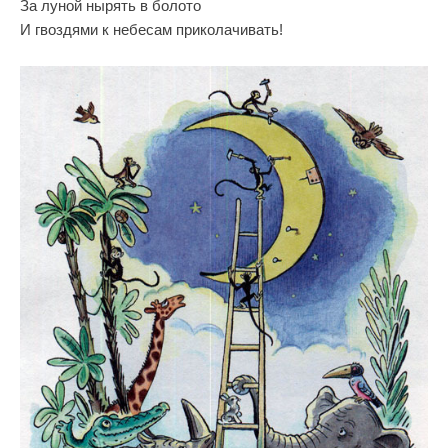
За луной нырять в болото
И гвоздями к небесам приколачивать!