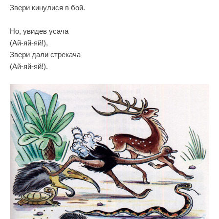
Звери кинулися в бой.
Но, увидев усача
(Ай-яй-яй!),
Звери дали стрекача
(Ай-яй-яй!).