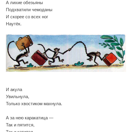
А лихие обезьяны
Подхватили чемоданы
И скорее со всех ног
Наутёк.
И акула
Увильнула,
Только хвостиком махнула.
А за нею каракатица —
Так и пятится,
Так и катится.