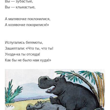
Вы — зубастые,
Вы — клыкастые,
А малявочке поклонилися,
А козявочке покорилися!»
Испугались бегемоты,
Зашептали: «Что ты, что ты!
Уходи-ка ты отсюда!
Как бы не было нам худа!»