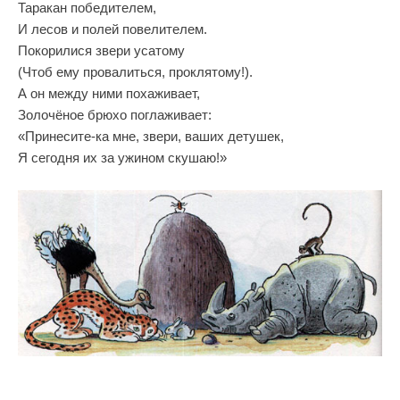
Таракан победителем,
И лесов и полей повелителем.
Покорилися звери усатому
(Чтоб ему провалиться, проклятому!).
А он между ними похаживает,
Золочёное брюхо поглаживает:
«Принесите-ка мне, звери, ваших детушек,
Я сегодня их за ужином скушаю!»