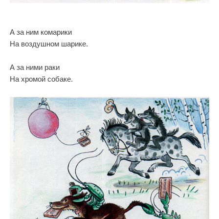
А за ним комарики
На воздушном шарике.
А за ними раки
На хромой собаке.