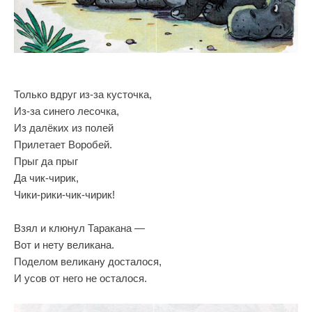
Только вдруг из-за кусточка,
Из-за синего лесочка,
Из далёких из полей
Прилетает Воробей.
Прыг да прыг
Да чик-чирик,
Чики-рики-чик-чирик!
Взял и клюнул Таракана —
Вот и нету великана.
Поделом великану досталося,
И усов от него не осталося.