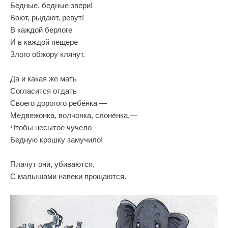
Бедные, бедные звери!
Воют, рыдают, ревут!
В каждой берлоге
И в каждой пещере
Злого обжору клянут.
Да и какая же мать
Согласится отдать
Своего дорогого ребёнка —
Медвежонка, волчонка, слонёнка,—
Чтобы несытое чучело
Бедную крошку замучило!
Плачут они, убиваются,
С малышами навеки прощаются.