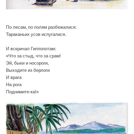
По лесам, по полям разбежалися:
Тараканьих усов испугалися.
И вскричал Гиппопотам:
«Что за стыд, что за срам!
Эй, быки и носороги,
Выходите из берлоги
И врага
На рога
Поднимите-ка!»