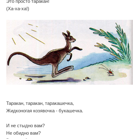
Это просто таракан!
(Ха-ха-ха!)
Таракан, таракан, таракашечка,
Жидконогая козявочка - букашечка.
И не стыдно вам?
Не обидно вам?