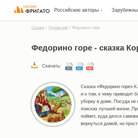
Российские авторы
Зарубежны
Сказки
/
Чуковский
/
Федорино горе
Федорино горе - сказка К
Скачать:
Сказка «Федорино горе» К
и о том, к чему приводит 
уборку в доме. Посуда не
поисках лучшей жизни. Пр
поймет, куда делся самов
вернуться домой, но прос