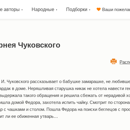
е авторы
Народные
Подборки
Ваши пожела
орнея Чуковского
Расп
. И. Чуковского рассказывает о бабушке замарашке, не любивш
бардак в доме. Неряшливая старушка никак не хотела навести г
 выдержала такого обращения и решила сбежать от нерадивой х
ишла домой Федора, захотела испить чайку. Смотрит по сторона
ар с чашками и столом. Пошла Федора на поиски беглецов с про
тит ли ее обиженная утварь…