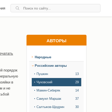
ния
АВТОРЫ
ечатать
Народные
Российские авторы
ей порядок
Пушкин
13
енеральную
озяйки в
Чуковский
29
м и не
Мамин-Сибиряк
14
сьбой
Самуил Маршак
37
Салтыков-Щедрин
30