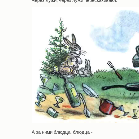
Через лужи, через лужи перескакивают.
А за ними блюдца, блюдца -