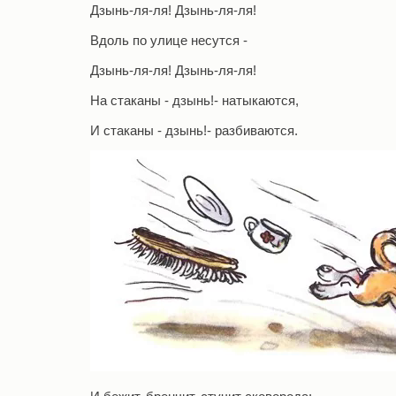
Дзынь-ля-ля! Дзынь-ля-ля!
Вдоль по улице несутся -
Дзынь-ля-ля! Дзынь-ля-ля!
На стаканы - дзынь!- натыкаются,
И стаканы - дзынь!- разбиваются.