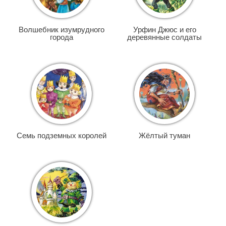
Волшебник изумрудного
Урфин Джюс и его
города
деревянные солдаты
Семь подземных королей
Жёлтый туман