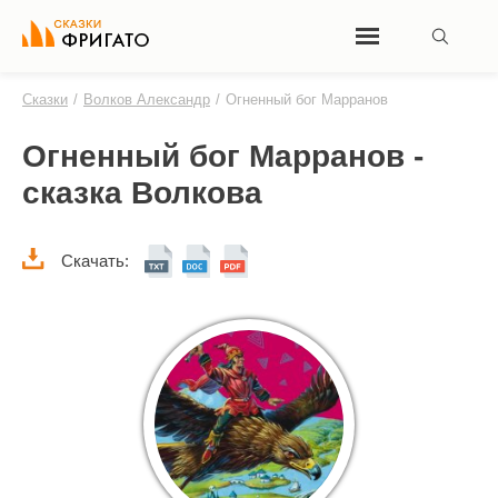
Сказки
/
Волков Александр
/
Огненный бог Марранов
Огненный бог Марранов -
сказка Волкова
Скачать: