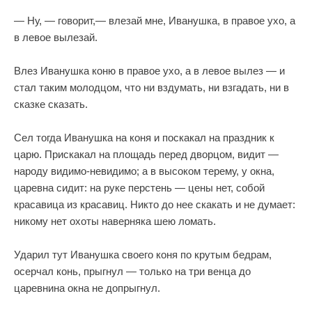
— Ну, — говорит,— влезай мне, Иванушка, в правое ухо, а
в левое вылезай.
Влез Иванушка коню в правое ухо, а в левое вылез — и
стал таким молодцом, что ни вздумать, ни взгадать, ни в
сказке сказать.
Сел тогда Иванушка на коня и поскакал на праздник к
царю. Прискакал на площадь перед дворцом, видит —
народу видимо-невидимо; а в высоком терему, у окна,
царевна сидит: на руке перстень — цены нет, собой
красавица из красавиц. Никто до нее скакать и не думает:
никому нет охоты наверняка шею ломать.
Ударил тут Иванушка своего коня по крутым бедрам,
осерчал конь, прыгнул — только на три венца до
царевнина окна не допрыгнул.