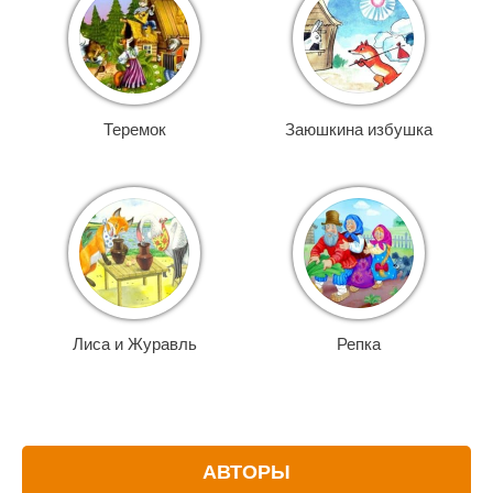
Теремок
Заюшкина избушка
Лиса и Журавль
Репка
АВТОРЫ