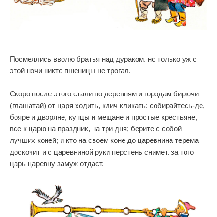
Посмеялись вволю братья над дураком, но только уж с
этой ночи никто пшеницы не трогал.
Скоро после этого стали по деревням и городам бирючи
(глашатай) от царя ходить, клич кликать: собирайтесь-де,
бояре и дворяне, купцы и мещане и простые крестьяне,
все к царю на праздник, на три дня; берите с собой
лучших коней; и кто на своем коне до царевнина терема
доскочит и с царевниной руки перстень снимет, за того
царь царевну замуж отдаст.