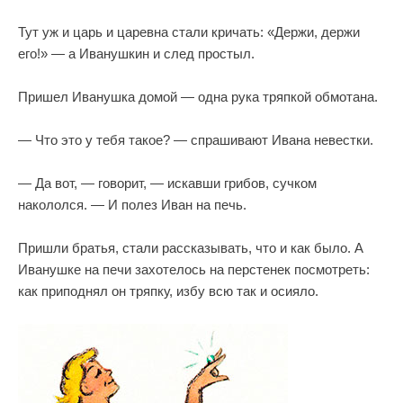
Тут уж и царь и царевна стали кричать: «Держи, держи
его!» — а Иванушкин и след простыл.
Пришел Иванушка домой — одна рука тряпкой обмотана.
— Что это у тебя такое? — спрашивают Ивана невестки.
— Да вот, — говорит, — искавши грибов, сучком
накололся. — И полез Иван на печь.
Пришли братья, стали рассказывать, что и как было. А
Иванушке на печи захотелось на перстенек посмотреть:
как приподнял он тряпку, избу всю так и осияло.