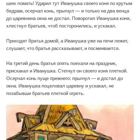
шею ломать! Ударил тут Иванушка своего коня по крутым
бедрам, осерчал конь, прыгнул — и только на два венца
до царевнина окна не достал. Поворотил Иванушка коня,
хлестнул братьев, чтоб посторонились, и ускакал.
Приходят братья домой, а Иванушка уже на печи лежит,
слушает, что братья рассказывают, и посмеивается.
На третий день братья опять поехали на праздник,
прискакал и Иванушка. Стегнул он своего коня плеткой.
Осерчал конь пуще прежнего: прыгнул — и достал до
окна. Иванушка поцеловал царевну и ускакал, не
позабывши братьев плеткой огреть.