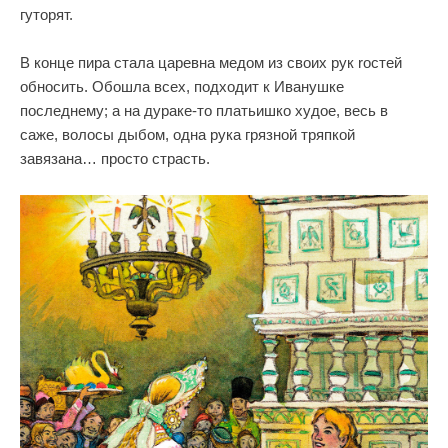
гуторят.
В конце пира стала царевна медом из своих рук rocтей
обносить. Обошла всех, подходит к Иванушке
последнему; а на дураке-то платьишко худое, весь в
саже, волосы дыбом, одна рука грязной тряпкой
завязана… просто страсть.