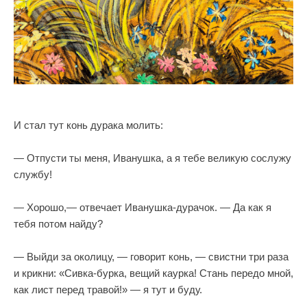
И стал тут конь дурака молить:
— Отпусти ты меня, Иванушка, а я тебе великую сослужу
службу!
— Хорошо,— отвечает Иванушка-дурачок. — Да как я
тебя потом найду?
— Выйди за околицу, — говорит конь, — свистни три раза
и крикни: «Сивка-бурка, вещий каурка! Стань передо мной,
как лист перед травой!» — я тут и буду.