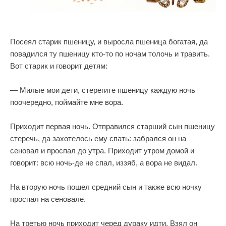
Посеял старик пшеницу, и выросла пшеница богатая, да
повадился ту пшеницу кто-то по ночам толочь и травить.
Вот старик и говорит детям:
— Милые мои дети, стерегите пшеницу каждую ночь
поочередно, поймайте мне вора.
Приходит первая ночь. Отправился старший сын пшеницу
стеречь, да захотелось ему спать: забрался он на
сеновал и проспал до утра. Приходит утром домой и
говорит: всю ночь-де не спал, иззяб, а вора не видал.
На вторую ночь пошел средний сын и также всю ночку
проспал на сеновале.
На третью ночь приходит черед дураку идти. Взял он