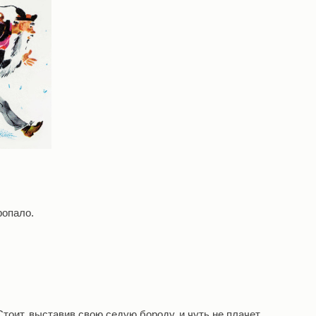
ропало.
тоит, выставив свою седую бороду, и чуть не плачет.