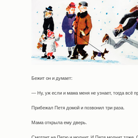
Бежит он и думает:
— Ну, уж если и мама меня не узнает, тогда всё п
Прибежал Петя домой и позвонил три раза.
Мама открыла ему дверь.
Смотрит на Петю и молчит. И Петя молчит тоже. С