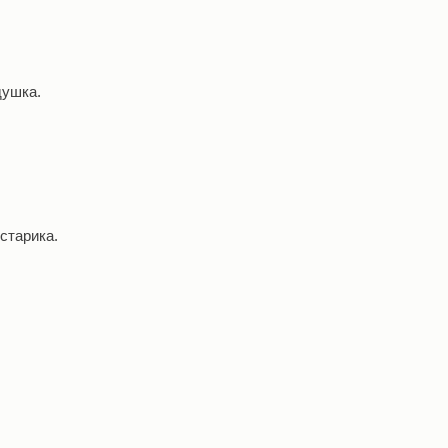
душка.
 старика.