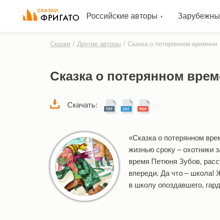
Российские авторы
Зарубежны
Сказки
/
Другие авторы
/
Сказка о потерянном времени
Сказка о потерянном врем
Скачать:
«Сказка о потерянном вре
жизнью сроку – охотники 
время Петюня Зубов, расс
впереди. Да что – школа! 
в школу опоздавшего, гар