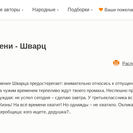
е авторы
Народные
Подборки
Ваши пожела
ени - Шварц
Расп
мени» Шварца предостерегает: внимательно относись к отпуще
за чужим временем терпеливо ждут твоего промаха. Неспешно п
уждая: не успел сегодня – сделаю завтра. У третьеклассника в
Жизнь! На всё времени хватит! Но однажды – не хватило. Оклик
деробщица: кого ищете, дедушка?..