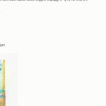
.
дят.