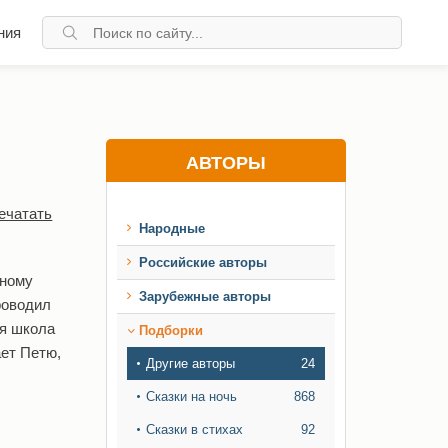
ния
АВТОРЫ
ечатать
Народные
Российские авторы
нному
Зарубежные авторы
роводил
ся школа
Подборки
ает Петю,
Другие авторы
24
Сказки на ночь
868
Сказки в стихах
92