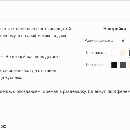
н в третьем классе четырнадцатой
Настройки
менному, и по арифметике, и даже
Размер шрифта
Цвет текста
 — Во второй вас всех догоню.
Цвет фона
к он опаздывал да отставал,
да «успею».
всегда, с опозданием. Вбежал в раздевалку. Шлёпнул портфелем
ок: