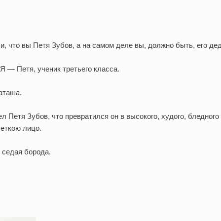
и, что вы Петя Зубов, а на самом деле вы, должно быть, его де
Я — Петя, ученик третьего класса.
аташа.
ел Петя Зубов, что превратился он в высокого, худого, бледного
еткою лицо.
 седая борода.