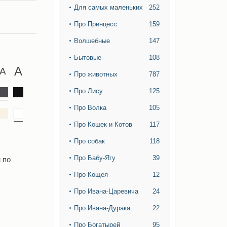
Для самых маленьких
252
Про Принцесс
159
Волшебные
147
Бытовые
108
Про животных
787
Про Лису
125
Про Волка
105
Про Кошек и Котов
117
Про собак
118
Про Бабу-Ягу
39
 по
Про Кощея
12
Про Ивана-Царевича
24
Про Ивана-Дурака
22
Про Богатырей
95