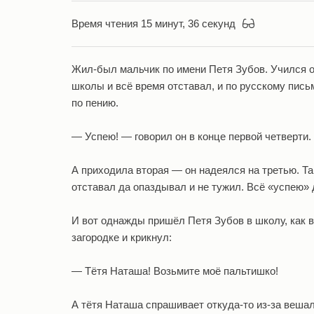
Время чтения 15 минут, 36 секунд
Жил-был мальчик по имени Петя Зубов. Учился о
школы и всё время отставал, и по русскому пись
по пению.
— Успею! — говорил он в конце первой четверти.
А приходила вторая — он надеялся на третью. Та
отставал да опаздывал и не тужил. Всё «успею» 
И вот однажды пришёл Петя Зубов в школу, как 
загородке и крикнул:
— Тётя Наташа! Возьмите моё пальтишко!
А тётя Наташа спрашивает откуда-то из-за вешал