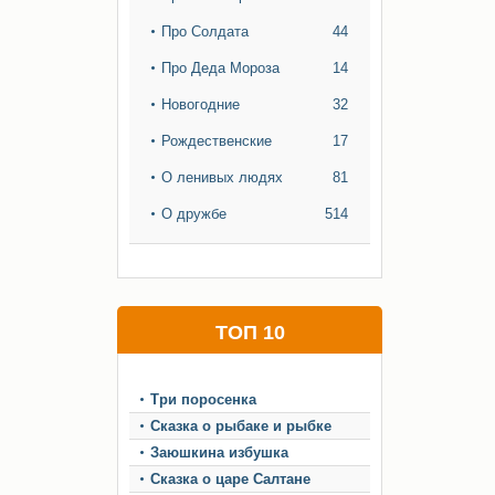
Про Солдата
44
Про Деда Мороза
14
Новогодние
32
Рождественские
17
О ленивых людях
81
О дружбе
514
ТОП 10
Три поросенка
Сказка о рыбаке и рыбке
Заюшкина избушка
Сказка о царе Салтане