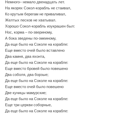
Немного– немало двенадцать лет.
На якорях Сокол‑корабль не стаивал,
Ко крутым берегам не приваливал,
Желтых песков не хватывал.
Хорошо Сокол‑корабль изукрашен был:
Нос, корма – по‑звериному,
А бока зведены по‑змеиному,
Да еще было на Соколе на корабле:
Еще вместо очей было вставлено
Два камня, два яхонта,
Да еще было на Соколе на корабле:
Еще вместо бровей было повешено
Два соболя, два борзые;
Да еще было на Соколе на корабле:
Еще вместо очей было повешено
Две куницы мамурские;
Да еще было на Соколе на корабле:
Еще три церкви соборные,
Да еще было на Соколе на корабле: