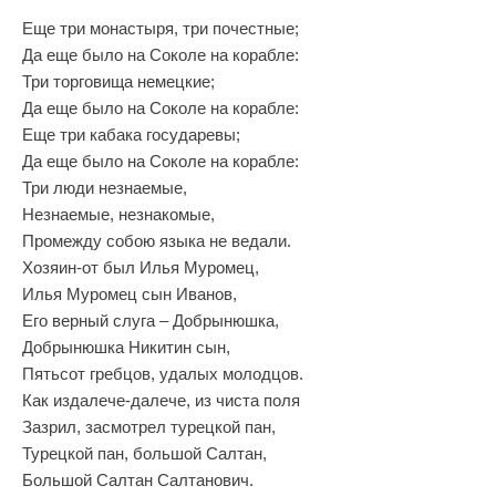
Еще три монастыря, три почестные;
Да еще было на Соколе на корабле:
Три торговища немецкие;
Да еще было на Соколе на корабле:
Еще три кабака государевы;
Да еще было на Соколе на корабле:
Три люди незнаемые,
Незнаемые, незнакомые,
Промежду собою языка не ведали.
Хозяин‑от был Илья Муромец,
Илья Муромец сын Иванов,
Его верный слуга – Добрынюшка,
Добрынюшка Никитин сын,
Пятьсот гребцов, удалых молодцов.
Как издалече‑далече, из чиста поля
Зазрил, засмотрел турецкой пан,
Турецкой пан, большой Салтан,
Большой Салтан Салтанович.