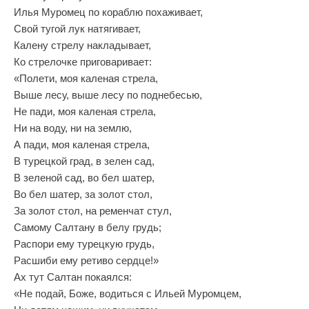
Илья Муромец по кораблю похаживает,
Свой тугой лук натягивает,
Калену стрелу накладывает,
Ко стрелочке приговаривает:
«Полети, моя каленая стрела,
Выше лесу, выше лесу по поднебесью,
Не пади, моя каленая стрела,
Ни на воду, ни на землю,
А пади, моя каленая стрела,
В турецкой град, в зелен сад,
В зеленой сад, во бел шатер,
Во бел шатер, за золот стол,
За золот стол, на ременчат стул,
Самому Салтану в белу грудь;
Распори ему турецкую грудь,
Расшиби ему ретиво сердце!»
Ах тут Салтан покаялся:
«Не подай, Боже, водиться с Ильей Муромцем,