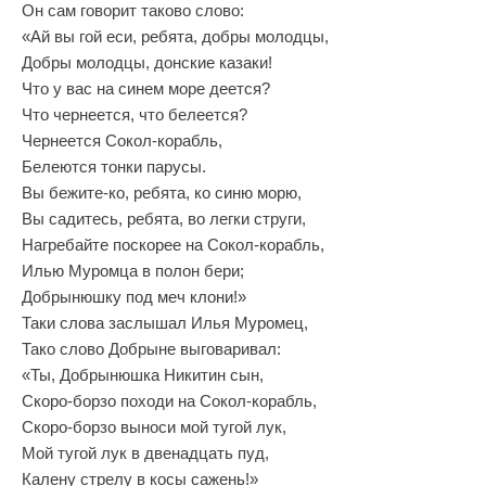
Он сам говорит таково слово:
«Ай вы гой еси, ребята, добры молодцы,
Добры молодцы, донские казаки!
Что у вас на синем море деется?
Что чернеется, что белеется?
Чернеется Сокол‑корабль,
Белеются тонки парусы.
Вы бежите‑ко, ребята, ко синю морю,
Вы садитесь, ребята, во легки струги,
Нагребайте поскорее на Сокол‑корабль,
Илью Муромца в полон бери;
Добрынюшку под меч клони!»
Таки слова заслышал Илья Муромец,
Тако слово Добрыне выговаривал:
«Ты, Добрынюшка Никитин сын,
Скоро‑борзо походи на Сокол‑корабль,
Скоро‑борзо выноси мой тугой лук,
Мой тугой лук в двенадцать пуд,
Калену стрелу в косы сажень!»