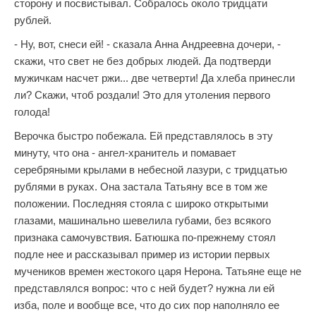
сторону и посвистывал. Собралось около тридцати
рублей.
- Ну, вот, снеси ей! - сказала Анна Андреевна дочери, -
скажи, что свет не без добрых людей. Да подтверди
мужичкам насчет ржи... две четверти! Да хлеба принесли
ли? Скажи, чтоб роздали! Это для утоления первого
голода!
Верочка быстро побежала. Ей представлялось в эту
минуту, что она - ангел-хранитель и помавает
серебряными крылами в небесной лазури, с тридцатью
рублями в руках. Она застала Татьяну все в том же
положении. Последняя стояла с широко открытыми
глазами, машинально шевелила губами, без всякого
признака самочувствия. Батюшка по-прежнему стоял
подле нее и рассказывал пример из истории первых
мучеников времен жестокого царя Нерона. Татьяне еще не
представлялся вопрос: что с ней будет? нужна ли ей
изба, поле и вообще все, что до сих пор наполняло ее