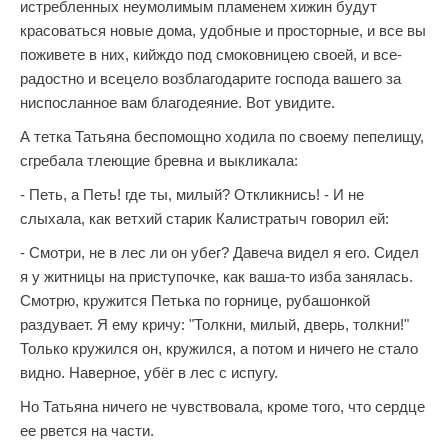
истребленных неумолимым пламенем хижин будут
красоваться новые дома, удобные и просторные, и все вы
поживете в них, кийждо под смоковницею своей, и все-
радостно и всецело возблагодарите господа вашего за
ниспосланное вам благодеяние. Вот увидите.
А тетка Татьяна беспомощно ходила по своему пепелищу,
сгребала тлеющие бревна и выкликала:
- Петь, а Петь! где ты, милый? Откликнись! - И не
слыхала, как ветхий старик Калистратыч говорил ей:
- Смотри, не в лес ли он убег? Давеча видел я его. Сидел
я у житницы на приступочке, как ваша-то изба занялась.
Смотрю, кружится Петька по горнице, рубашонкой
раздувает. Я ему кричу: "Толкни, милый, дверь, толкни!"
Только кружился он, кружился, а потом и ничего не стало
видно. Наверное, убёг в лес с испугу.
Но Татьяна ничего не чувствовала, кроме того, что сердце
ее рвется на части.