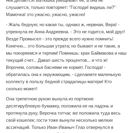
ней делается! Батюшка увещевает ее, а она не
слушается, только повторяет: "Господи! видишь ли?"
Мамочка! это ужасно, ужасно, ужасно!
- Жаль бедную; но какая ты, однако ж, нервная, Вера! -
упрекнула ее Анна Андреевна. - Это не годится, мой друг!
Везде Промысел - это прежде всего нужно помнить!
Конечно... это большая утрата; но бывают и не такие, а
мы покоряемся и терпим! Помнишь: крах Баймакова и наш
текущий счет... Давал шесть процентов... и что ж!
Впрочем, соловья баснями не кормят. Господа! -
обратилась она к окружающим, - сделаемте маленькую
коллекту в пользу бедной страдалицы-матери! Кто
сколько может!
Она трепетною рукою вынула из портмоне
десятирублевую бумажку, положила ее на ладонь и
протянула руку. Верочка тотчас же положила туда весь
свой кошелек; гости тоже вынули несколько мелких
ассигнаций. Только Иван Иваныч Глаз отвернулся в