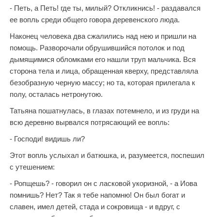
- Петь, а Петь! где ты, милый? Откликнись! - раздавался
ее вопль среди общего говора деревенского люда.
Наконец человека два сжалились над нею и пришли на
помощь. Разворочали обрушившийся потолок и под
дымящимися обломками его нашли труп мальчика. Вся
сторона тела и лица, обращенная кверху, представляла
безобразную черную массу; но та, которая прилегала к
полу, осталась нетронутою.
Татьяна пошатнулась, в глазах потемнело, и из груди на
всю деревню вырвался потрясающий ее вопль:
- Господи! видишь ли?
Этот вопль услыхал и батюшка, и, разумеется, поспешил
с утешением:
- Ропщешь? - говорил он с ласковой укоризной, - а Иова
помнишь? Нет? Так я тебе напомню! Он был богат и
славен, имел детей, стада и сокровища - и вдруг, с