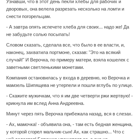
Узнавши, что в этот день пекли хлебы для рабочих и
дворовых, она велела разрезать несколько на ломти и
снести погорельцам.
- А завтра опять испечете хлеба для своих... надо же! Да
не забудьте солью посыпать!
Словом сказать, сделала все, что было в ее власти, и,
наконец, захватила портмоне, сказав: "Это на всякий
случай!" И Верочка, по примеру матери, взяла кошелек с
заветными светленькими монетами.
Компания остановилась у входа в деревню, но Верочка и
мамзель Шипящева не утерпели и пошли вглубь по улице.
- Скажите мужичкам, что я им две четверти ржи жертвую! -
крикнула им вслед Анна Андреевна.
Минут через пять Верочка прибежала назад, вся в слезах.
- Ах, мамочка! - объявила она, - там есть бедная женщина,
у которой сгорел мальчик-сын! Ах, как страшно... Что с