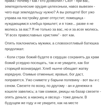
права? почему? как? кто дозволил? Скот - при вас,
земледельческие орудия целехоньки, навоз вывезен -
чего еще земледельцу нужно? А вы ропщете! Вот ужо
управа на постройку денег отпустит; помещица -
нуждающимся хлебца пришлет; и я тоже... разве я не
молюсь за вас? Я не только за вас, но и за
всех
молюсь.
"И всех православных християн" - вот как.
Опять поклонились мужики, а словоохотливый батюшка
продолжал:
- Коли страх божий будете в сердцах сохранять да храм
божий усердно посещать, так и не увидите, как бог
сторицей вознаградит. Хлеб нынче обещает жатву
изрядную. Озимые отменные; яровые, бог даст,
поправятся. Ужо снимете у барыни полевину - вот вы и с
сеном. Свезете по возку, по другому - ан и денежки в
кошеле завелись; а там озимое, ржицы на базар свезете -
опять деньги; а наконец и овсецо - тоже деньги. В
будущем же году и не увидите, как на месте