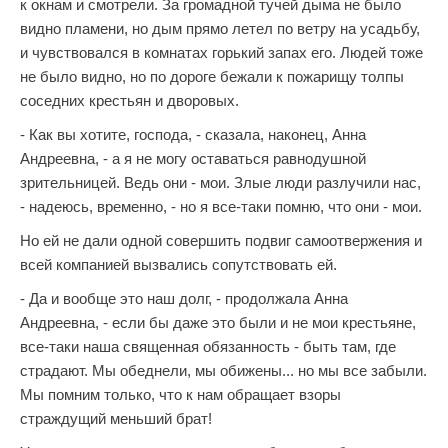
к окнам и смотрели. За громадной тучей дыма не было
видно пламени, но дым прямо летел по ветру на усадьбу,
и чувствовался в комнатах горький запах его. Людей тоже
не было видно, но по дороге бежали к пожарищу толпы
соседних крестьян и дворовых.
- Как вы хотите, господа, - сказала, наконец, Анна
Андреевна, - а я не могу оставаться равнодушной
зрительницей. Ведь они - мои. Злые люди разлучили нас,
- надеюсь, временно, - но я все-таки помню, что они - мои.
Но ей не дали одной совершить подвиг самоотвержения и
всей компанией вызвались сопутствовать ей.
- Да и вообще это наш долг, - продолжала Анна
Андреевна, - если бы даже это были и не мои крестьяне,
все-таки наша священная обязанность - быть там, где
страдают. Мы обеднели, мы обижены... но мы все забыли.
Мы помним только, что к нам обращает взоры
страждущий меньший брат!