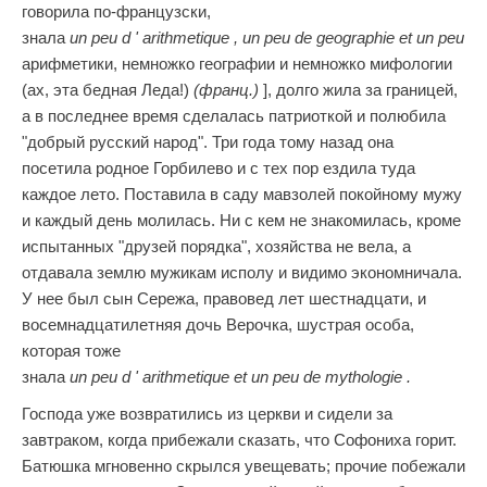
говорила по-французски,
знала
un
peu
d
'
arithmetique
,
un
peu
de
geographie
et
un
peu
de
арифметики, немножко географии и немножко мифологии
(ах, эта бедная Леда!)
(франц.)
], долго жила за границей,
а в последнее время сделалась патриоткой и полюбила
"добрый русский народ". Три года тому назад она
посетила родное Горбилево и с тех пор ездила туда
каждое лето. Поставила в саду мавзолей покойному мужу
и каждый день молилась. Ни с кем не знакомилась, кроме
испытанных "друзей порядка", хозяйства не вела, а
отдавала землю мужикам исполу и видимо экономничала.
У нее был сын Сережа, правовед лет шестнадцати, и
восемнадцатилетняя дочь Верочка, шустрая особа,
которая тоже
знала
un
peu
d
'
arithmetique
et
un
peu
de
mythologie
.
Господа уже возвратились из церкви и сидели за
завтраком, когда прибежали сказать, что Софониха горит.
Батюшка мгновенно скрылся увещевать; прочие побежали