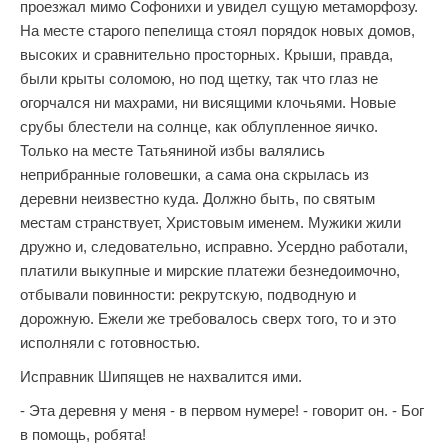
проезжал мимо Софонихи и увидел сущую метаморфозу.
На месте старого пепелища стоял порядок новых домов,
высоких и сравнительно просторных. Крыши, правда,
были крыты соломою, но под щетку, так что глаз не
огорчался ни махрами, ни висящими клочьями. Новые
срубы блестели на солнце, как облупленное яичко.
Только на месте Татьяниной избы валялись
неприбранные головешки, а сама она скрылась из
деревни неизвестно куда. Должно быть, по святым
местам странствует, Христовым именем. Мужики жили
дружно и, следовательно, исправно. Усердно работали,
платили выкупные и мирские платежи безнедоимочно,
отбывали повинности: рекрутскую, подводную и
дорожную. Ежели же требовалось сверх того, то и это
исполняли с готовностью.
Исправник Шипящев не нахвалится ими.
- Эта деревня у меня - в первом нумере! - говорит он. - Бог
в помощь, робята!