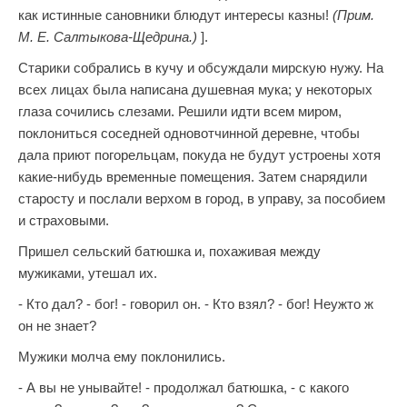
как истинные сановники блюдут интересы казны!
(Прим.
М. Е. Салтыкова-Щедрина.)
].
Старики собрались в кучу и обсуждали мирскую нужу. На
всех лицах была написана душевная мука; у некоторых
глаза сочились слезами. Решили идти всем миром,
поклониться соседней одновотчинной деревне, чтобы
дала приют погорельцам, покуда не будут устроены хотя
какие-нибудь временные помещения. Затем снарядили
старосту и послали верхом в город, в управу, за пособием
и страховыми.
Пришел сельский батюшка и, похаживая между
мужиками, утешал их.
- Кто дал? - бог! - говорил он. - Кто взял? - бог! Неужто ж
он не знает?
Мужики молча ему поклонились.
- А вы не унывайте! - продолжал батюшка, - с какого