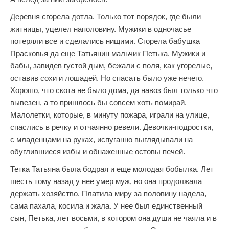
Деревня сгорела дотла. Только тот порядок, где были
житницы, уцелел наполовину. Мужики в одночасье
потеряли все и сделались нищими. Сгорела бабушка
Прасковья да еще Татьянин мальчик Петька. Мужики и
бабы, завидев густой дым, бежали с поля, как угорелые,
оставив сохи и лошадей. Но спасать было уже нечего.
Хорошо, что скота не было дома, да навоз был только что
вывезен, а то пришлось бы совсем хоть помирай.
Малолетки, которые, в минуту пожара, играли на улице,
спаслись в речку и отчаянно ревели. Девочки-подростки,
с младенцами на руках, испуганно выглядывали на
обуглившиеся избы и обнаженные остовы печей.
Тетка Татьяна была бодрая и еще молодая бобылка. Лет
шесть тому назад у нее умер муж, но она продолжала
держать хозяйство. Платила миру за половину надела,
сама пахала, косила и жала. У нее был единственный
сын, Петька, лет восьми, в котором она души не чаяла и в