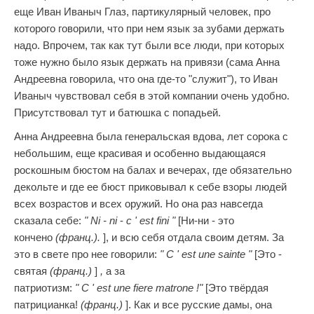
еще Иван Иваныч Глаз, партикулярный человек, про
которого говорили, что при нем язык за зубами держать
надо. Впрочем, так как тут были все люди, при которых
тоже нужно было язык держать на привязи (сама Анна
Андреевна говорила, что она где-то "служит"), то Иван
Иваныч чувствовал себя в этой компании очень удобно.
Присутствовал тут и батюшка с попадьей.
Анна Андреевна была генеральская вдова, лет сорока с
небольшим, еще красивая и особенно выдающаяся
роскошным бюстом на балах и вечерах, где обязательно
декольте и где ее бюст приковывал к себе взоры людей
всех возрастов и всех оружий. Но она раз навсегда
сказала себе:
"
Ni
-
ni
-
c
'
est
fini
"
[Ни-ни - это
кончено
(франц.).
], и всю себя отдала своим детям. За
это в свете про нее говорили:
"
C
'
est
une
sainte
"
[Это -
святая
(франц.)
]
,
а за
патриотизм:
"
C
'
est
une
fiere
matrone
!"
[Это твёрдая
патрицианка!
(франц.)
]. Как и все русские дамы, она