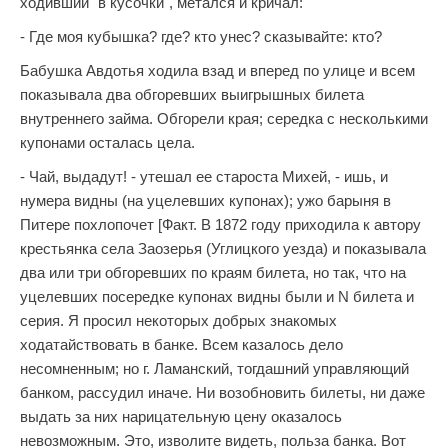
ходивший "в кусочки", метался и кричал:
- Где моя кубышка? где? кто унес? сказывайте: кто?
Бабушка Авдотья ходила взад и вперед по улице и всем
показывала два обгоревших выигрышных билета
внутреннего займа. Обгорели края; середка с несколькими
купонами осталась цела.
- Чай, выдадут! - утешал ее староста Михей, - ишь, и
нумера видны (на уцелевших купонах); ужо барыня в
Питере похлопочет [Факт. В 1872 году приходила к автору
крестьянка села Заозерья (Углицкого уезда) и показывала
два или три обгоревших по краям билета, но так, что на
уцелевших посередке купонах видны были и N билета и
серия. Я просил некоторых добрых знакомых
ходатайствовать в банке. Всем казалось дело
несомненным; но г. Ламанский, тогдашний управляющий
банком, рассудил иначе. Ни возобновить билеты, ни даже
выдать за них нарицательную цену оказалось
невозможным. Это, изволите видеть, польза банка. Вот