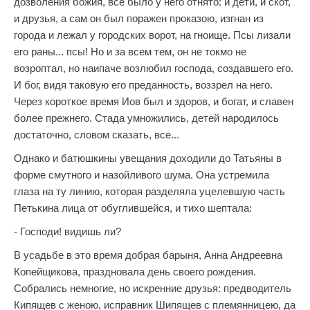
дозволения божия, все было у него отнято: и дети, и скот,
и друзья, а сам он был поражен проказою, изгнан из
города и лежал у городских ворот, на гноище. Псы лизали
его раны... псы! Но и за всем тем, он не токмо не
возроптал, но наипаче возлюбил господа, создавшего его.
И бог, видя таковую его преданность, воззрел на него.
Через короткое время Иов был и здоров, и богат, и славен
более прежнего. Стада умножились, детей народилось
достаточно, словом сказать, все...
Однако и батюшкины увещания доходили до Татьяны в
форме смутного и назойливого шума. Она устремила
глаза на ту линию, которая разделяла уцелевшую часть
Петькина лица от обуглившейся, и тихо шептала:
- Господи! видишь ли?
В усадьбе в это время добрая барыня, Анна Андреевна
Копейщикова, праздновала день своего рождения.
Собрались немногие, но искренние друзья: предводитель
Кипящев с женою, исправник Шипящев с племянницею, да