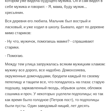
котором уже видела будущего мужика. Он и сам видел в
себе мужика и говорил: - Я, мама, буду мужик...
хресьянин.
Вся деревня его любила. Мальчик был вострый и
ласковый, и уже ходил в школу. Бывало, идет по деревне
мимо стариков:
- Ну что, мужичок, помогаешь мамке? - спрашивают
старики.
- Помогаю.
Между тем улица запружалась всяким мужицким хламом:
мужику все дорого, все надобно. Домохозяева,
окруженные домочадцами, бродили каждый по своему
пепелищу и тащили все, что попадалось на глаза: старую
подошву, заржавленный гвоздь, обрывок шлеи, обломок
сошника и проч. У некоторых уцелели подполицы; но так
как время было голодное (Петров пост), то подполицы
были пусты. Один заведомый нищий, лет десять