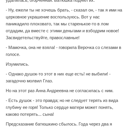
удалилась, огорченная. Батюшка поднял их.
- Ну, ежели ты не хочешь брать, - сказал он, - так я ими на
церковное украшение воспользуюсь. Вот у нас
паникадило плоховато, так мы старенькое-то в лом
отдадим, да вместе с этими деньгами и взбодрим новое!
Засвидетельствуйте, православные!
- Мамочка, она не взяла! - говорила Верочка со слезами в
голосе.
Изумились.
- Однако душок-то этот в них еще есть! не выбили! -
загадочно молвил Глаз.
Но на этот раз Анна Андреевна не согласилась с ним.
- Есть душок - это правда; но не следует терять из вида
глубину ее горя! Только сердце матери может понять,
каково потерять... сына!
Предсказание батюшкино сбылось. Года через два я