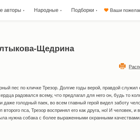
е авторы
Народные
Подборки
Ваши пожела
Салтыкова-Щедрина
Расп
рный пес по кличке Трезор. Долгие годы верой, правдой служил
 сердца радовался всему, что предлагал для него он, будь то ко
и даже голодный паек, во всем главный герой видел заботу чел
 второго пса, Трезор воспринял его как друга, но! И человек, и 
ыла нужна собака с более выраженными охранными качествами.