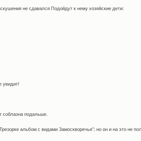
 искушения не сдавался Подойдут к нему хозяйские дети:
е увидит!
от соблазна подальше.
Трезорке альбом с видами Замоскворечья"; но он и на это не по