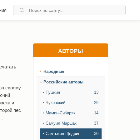
ния
АВТОРЫ
ечатать
Народные
Российские авторы
 он своему
Пушкин
13
лючий
овека и
Чуковский
29
второй пес
Мамин-Сибиряк
14
..
Самуил Маршак
37
Салтыков-Щедрин
30