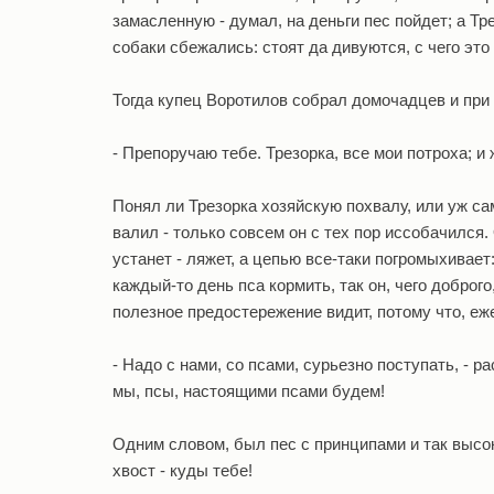
замасленную - думал, на деньги пес пойдет; а Тре
собаки сбежались: стоят да дивуются, с чего это
Тогда купец Воротилов собрал домочадцев и при 
- Препоручаю тебе. Трезорка, все мои потроха; и 
Понял ли Трезорка хозяйскую похвалу, или уж сам
валил - только совсем он с тех пор иссобачился. 
устанет - ляжет, а цепью все-таки погромыхивает:
каждый-то день пса кормить, так он, чего доброг
полезное предостережение видит, потому что, ежел
- Надо с нами, со псами, сурьезно поступать, - ра
мы, псы, настоящими псами будем!
Одним словом, был пес с принципами и так высок
хвост - куды тебе!