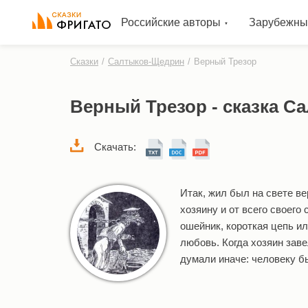
Российские авторы
Зарубежны
Сказки
/
Салтыков-Щедрин
/
Верный Трезор
Верный Трезор - сказка 
Скачать:
Итак, жил был на свете ве
хозяину и от всего своего
ошейник, короткая цепь ил
любовь. Когда хозяин завел
думали иначе: человеку б