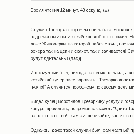
Время чтения 12 минут, 48 секунд
Служил Трезорка сторожем при лабазе московско
недреманным оком хозяйское добро сторожил. Ни
даже Живодерки, на которой лабаз стоял, настоя
вечера так на цепи и скачет, так и заливается! C
будут бдительны! (лат.)]
И премудрый был, никогда на своих не лаял, а вс
хозяйский кучер овес воровать - Трезорка хвосто
нужно!" А случится прохожему по своему делу ми
Видел купец Воротилов Трезоркину услугу и гово
конуры проходить, непременно скажет: "Дайте Тре
ваше степенство!.. хам-ам! почивайте, ваше степенс
Однажды даже такой случай был: сам частный при