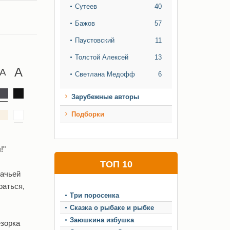
Сутеев
40
Бажов
57
Паустовский
11
Толстой Алексей
13
Светлана Медофф
6
Зарубежные авторы
Подборки
!"
ТОП 10
бачьей
раться,
Три поросенка
Сказка о рыбаке и рыбке
Заюшкина избушка
езорка