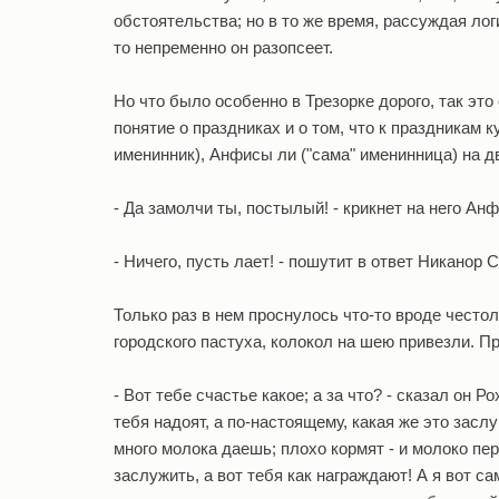
обстоятельства; но в то же время, рассуждая лог
то непременно он разопсеет.
Но что было особенно в Трезорке дорого, так эт
понятие о праздниках и о том, что к праздникам 
именинник), Анфисы ли ("сама" именинница) на дво
- Да замолчи ты, постылый! - крикнет на него Анф
- Ничего, пусть лает! - пошутит в ответ Никанор 
Только раз в нем проснулось что-то вроде честол
городского пастуха, колокол на шею привезли. Пр
- Вот тебе счастье какое; а за что? - сказал он Р
тебя надоят, а по-настоящему, какая же это заслу
много молока даешь; плохо кормят - и молоко пе
заслужить, а вот тебя как награждают! А я вот сам