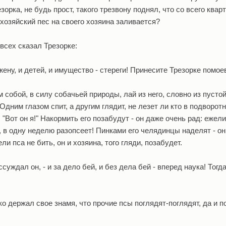
зорка, не будь прост, такого трезвону поднял, что со всего квар
 хозяйский пес на своего хозяина заливается?
всех сказал Трезорке:
жену, и детей, и имущество - стереги! Принесите Трезорке помое
 собой, в силу собачьей природы, лай из него, словно из пустой
Одним глазом спит, а другим глядит, не лезет ли кто в подворот
 "Вот он я!" Накормить его позабудут - он даже очень рад: ежели
о, в одну неделю разопсеет! Пинками его челядинцы наделят - он
и пса не бить, он и хозяина, того гляди, позабудет.
ссуждал он, - и за дело бей, и без дела бей - вперед наука! Тогд
о держал свое знамя, что прочие псы поглядят-поглядят, да и 