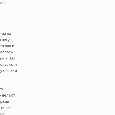
х еще
 ее на
м веку
то она и
реблась
й и, так
 спускали
пуховским
го
то делают
арами
ти, он
ющие