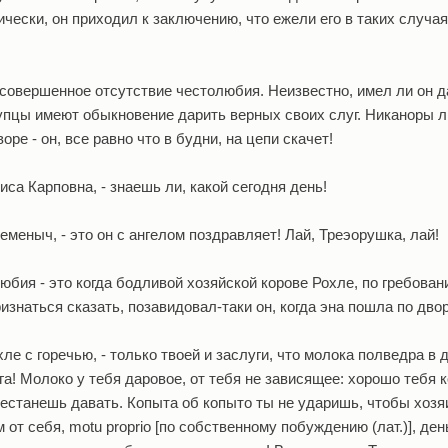
ически, он приходил к заключению, что ежели его в таких случая
о совершенное отсутствие честолюбия. Неизвестно, имел ли он 
купцы имеют обыкновение дарить верных своих слуг. Никаноры л
ре - он, все равно что в будни, на цепи скачет!
иса Карповна, - знаешь ли, какой сегодня день!
Семеныч, - это он с ангелом поздравляет! Лай, Треэорушка, лай!
юбия - это когда бодливой хозяйской корове Рохле, по гребова
изнаться сказать, позавидовал-таки он, когда эна пошла по двор
охле с горечью, - только твоей и заслуги, что молока полведра в 
га! Молоко у тебя даровое, от тебя не зависящее: хорошо тебя к
рестанешь давать. Копыта об копыто ты не ударишь, чтобы хозя
 от себя, motu proprio [по собственному побуждению (лат.)], ден