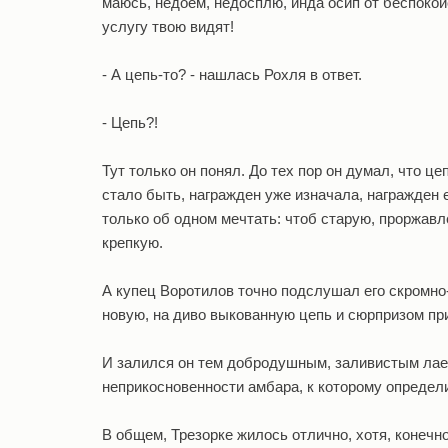
маюсь, недоем, недосплю, инда осип от беспокойст
услугу твою видят!
- А цепь-то? - нашлась Рохля в ответ.
- Цепь?!
Тут только он понял. До тех пор он думал, что цеп
стало быть, награжден уже изначала, награжден е
только об одном мечтать: чтоб старую, проржавл
крепкую.
А купец Воротилов точно подслушал его скромно
новую, на диво выкованную цепь и сюрпризом прик
И залился он тем добродушным, заливистым лаем
неприкосновенности амбара, к которому определи
В общем, Трезорке жилось отлично, хотя, конечно