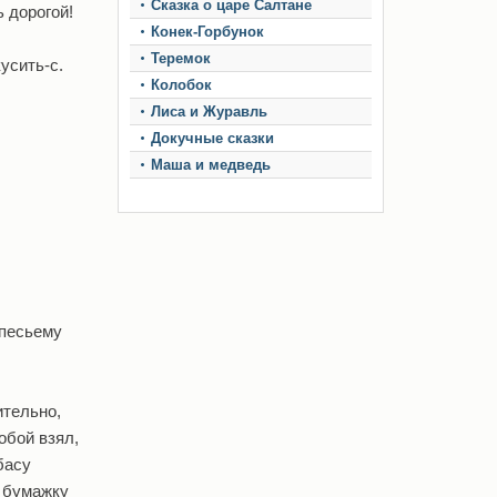
Сказка о царе Салтане
ь дорогой!
Конек-Горбунок
Теремок
усить-с.
Колобок
Лиса и Журавль
Докучные сказки
Маша и медведь
-песьему
ительно,
обой взял,
басу
ю бумажку