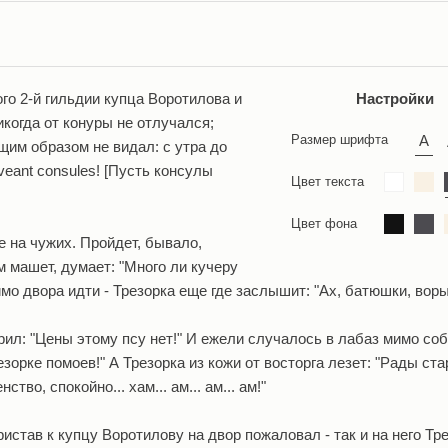
го 2-й гильдии купца Воротилова и
Настройки
когда от конуры не отлучался;
Размер шрифта
щим образом не видал: с утра до
aveant consules! [Пусть консулы
Цвет текста
Цвет фона
е на чужих. Пройдет, бывало,
м машет, думает: "Много ли кучеру
мо двора идти - Трезорка еще где заслышит: "Ах, батюшки, воры
рил: "Цены этому псу нет!" И ежели случалось в лабаз мимо со
зорке помоев!" А Трезорка из кожи от восторга лезет: "Рады ста
тво, спокойно... хам... ам... ам... ам!"
став к купцу Воротилову на двор пожаловал - так и на него Тр