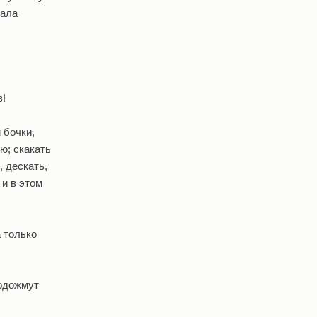
тала
в!
 бочки,
ню; скакать
, дескать,
 и в этом
а только
подожмут