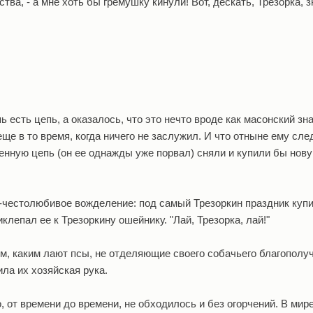
ва, - а мне хоть бы гремушку кинули! Вот, дескать, Трезорка, з
ь есть цепь, а оказалось, что это нечто вроде как масонский зна
ще в то время, когда ничего не заслужил. И что отныне ему сле
енную цепь (он ее однажды уже порвал) сняли и купили бы нову
-честолюбивое вожделение: под самый Трезоркин праздник куп
лепал ее к Трезоркину ошейнику. "Лай, Трезорка, лай!"
, каким лают псы, не отделяющие своего собачьего благополуч
ла их хозяйская рука.
, от времени до времени, не обходилось и без огорчений. В мире