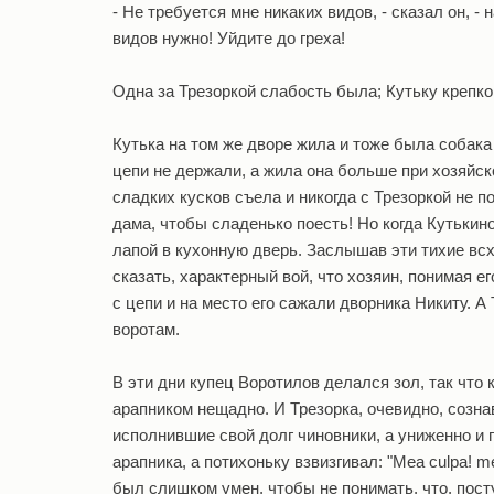
- Не требуется мне никаких видов, - сказал он, -
видов нужно! Уйдите до греха!
Одна за Трезоркой слабость была; Кутьку крепко 
Кутька на том же дворе жила и тоже была собака 
цепи не держали, а жила она больше при хозяйск
сладких кусков съела и никогда с Трезоркой не по
дама, чтобы сладенько поесть! Но когда Кутькино
лапой в кухонную дверь. Заслышав эти тихие всх
сказать, характерный вой, что хозяин, понимая е
с цепи и на место его сажали дворника Никиту. А
воротам.
В эти дни купец Воротилов делался зол, так что 
арапником нещадно. И Трезорка, очевидно, сознав
исполнившие свой долг чиновники, а униженно и 
арапника, а потихоньку взвизгивал: "Mea culpa! me
был слишком умен, чтобы не понимать, что, пост