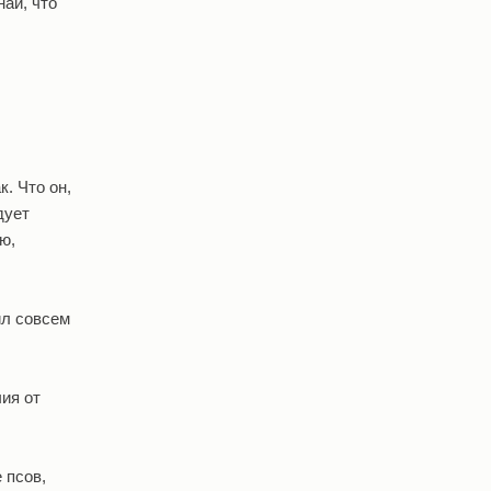
най, что
к. Что он,
дует
ю,
ил совсем
ия от
 псов,