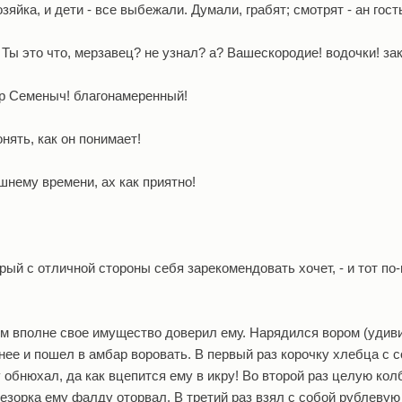
зяйка, и дети - все выбежали. Думали, грабят; смотрят - ан гост
Ты это что, мерзавец? не узнал? а? Вашескородие! водочки! зак
ор Семеныч! благонамеренный!
онять, как он понимает!
ешнему времени, ах как приятно!
орый с отличной стороны себя зарекомендовать хочет, - и тот по
ем вполне свое имущество доверил ему. Нарядился вором (удив
нее и пошел в амбар воровать. В первый раз корочку хлебца с с
ку обнюхал, да как вцепится ему в икру! Во второй раз целую кол
Трезорка ему фалду оторвал. В третий раз взял с собой рублеву