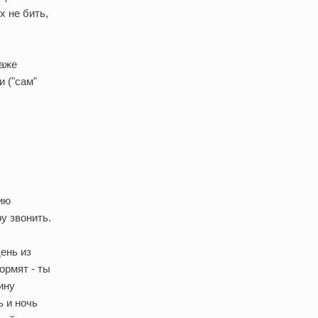
х не бить,
даже
и ("сам"
нию
у звонить.
день из
ормят - ты
ину
ь и ночь