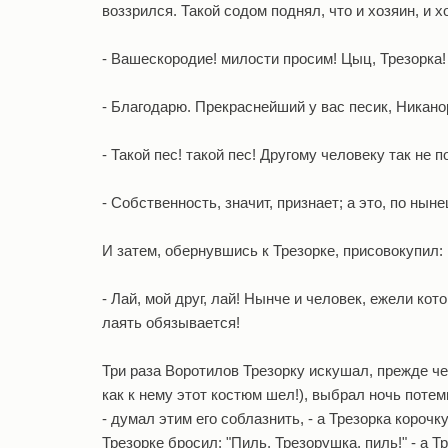
воззрился. Такой содом поднял, что и хозяин, и хо
- Вашескородие! милости просим! Цыц, Трезорка! 
- Благодарю. Прекраснейший у вас песик, Никан
- Такой пес! такой пес! Другому человеку так не п
- Собственность, значит, признает; а это, по нын
И затем, обернувшись к Трезорке, присовокупил:
- Лай, мой друг, лай! Нынче и человек, ежели кот
лаять обязывается!
Три раза Воротилов Трезорку искушал, прежде ч
как к нему этот костюм шел!), выбрал ночь потем
- думал этим его соблазнить, - а Трезорка короч
Трезорке бросил: "Пиль, Трезорушка, пиль!" - а 