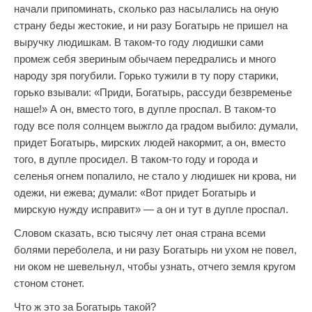
начали припоминать, сколько раз насылались на оную
страну беды жестокие, и ни разу Богатырь не пришел на
выручку людишкам. В таком-то году людишки сами
промеж себя звериным обычаем передрались и много
народу зря погубили. Горько тужили в ту пору старики,
горько взывали: «Приди, Богатырь, рассуди безвременье
наше!» А он, вместо того, в дупле проспал. В таком-то
году все поля солнцем выжгло да градом выбило: думали,
придет Богатырь, мирских людей накормит, а он, вместо
того, в дупле просидел. В таком-то году и города и
селенья огнем попалило, не стало у людишек ни крова, ни
одежи, ни ежева; думали: «Вот придет Богатырь и
мирскую нужду исправит» — а он и тут в дупле проспал.
Словом сказать, всю тысячу лет оная страна всеми
болями переболела, и ни разу Богатырь ни ухом не повел,
ни оком не шевельнул, чтобы узнать, отчего земля кругом
стоном стонет.
Что ж это за Богатырь такой?