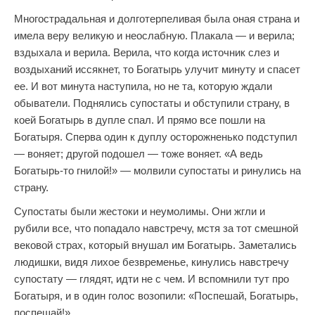
Многострадальная и долготерпеливая была оная страна и
имела веру великую и неослабную. Плакала — и верила;
вздыхала и верила. Верила, что когда источник слез и
воздыханий иссякнет, то Богатырь улучит минуту и спасет
ее. И вот минута наступила, но не та, которую ждали
обыватели. Поднялись супостаты и обступили страну, в
коей Богатырь в дупле спал. И прямо все пошли на
Богатыря. Сперва один к дуплу осторожненько подступил
— воняет; другой подошел — тоже воняет. «А ведь
Богатырь-то гнилой!» — молвили супостаты и ринулись на
страну.
Супостаты были жестоки и неумолимы. Они жгли и
рубили все, что попадало навстречу, мстя за тот смешной
вековой страх, который внушал им Богатырь. Заметались
людишки, видя лихое безвременье, кинулись навстречу
супостату — глядят, идти не с чем. И вспомнили тут про
Богатыря, и в один голос возопили: «Поспешай, Богатырь,
поспешай!»