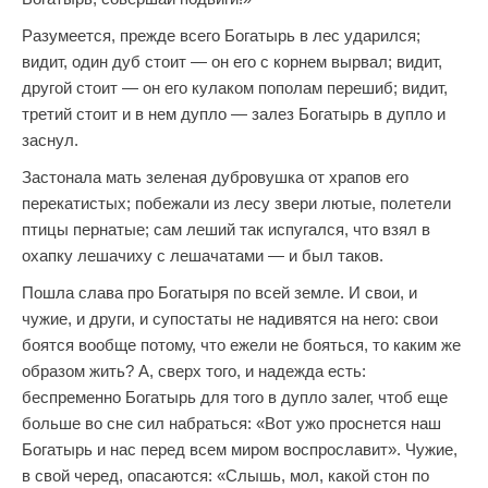
Разумеется, прежде всего Богатырь в лес ударился;
видит, один дуб стоит — он его с корнем вырвал; видит,
другой стоит — он его кулаком пополам перешиб; видит,
третий стоит и в нем дупло — залез Богатырь в дупло и
заснул.
Застонала мать зеленая дубровушка от храпов его
перекатистых; побежали из лесу звери лютые, полетели
птицы пернатые; сам леший так испугался, что взял в
охапку лешачиху с лешачатами — и был таков.
Пошла слава про Богатыря по всей земле. И свои, и
чужие, и други, и супостаты не надивятся на него: свои
боятся вообще потому, что ежели не бояться, то каким же
образом жить? А, сверх того, и надежда есть:
беспременно Богатырь для того в дупло залег, чтоб еще
больше во сне сил набраться: «Вот ужо проснется наш
Богатырь и нас перед всем миром воспрославит». Чужие,
в свой черед, опасаются: «Слышь, мол, какой стон по