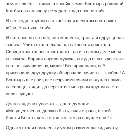
земле пошел — никак, в «оной» земле Богатырь родился!
Как бы он нам звону не задал, когда проснется!»
И все ходят кругом на цыпочках и шепотом повторяют:
«Спи, Богатырь, спи!»
И вот прошло сто лет, потом двести, триста и вдруг целая
тысяча. Улита ехала-ехала, да наконец и приехала.
Синица хвасталась-хвасталась, да и в самом деле моря
не зажгла. Варили-варили мужика, покуда всю сырость из
него не выварили: ау, мужик! Всё приделали, всё
прикончили, друг дружку обворовали начисто — шабаш! А
Богатырь все спит, все незрячими очами из дупла прямо
на солнце глядит да перекатистые храпы кругом на сто
верст пущает.
Долго глядели супостаты, долго думали:
«Могущественна, должно быть, оная страна, в коей
боятся Богатыря за то только, что он в дупле спит!»
Однако стали помаленьку умом-разумом раскидывать;