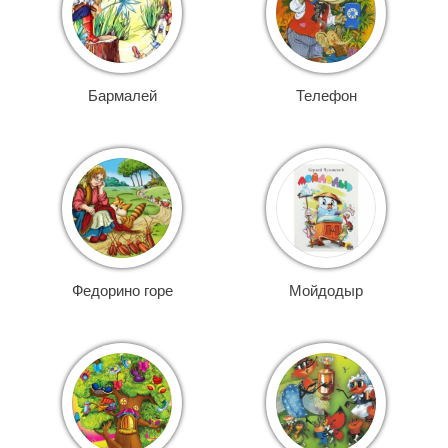
Бармалей
Телефон
Федорино горе
Мойдодыр