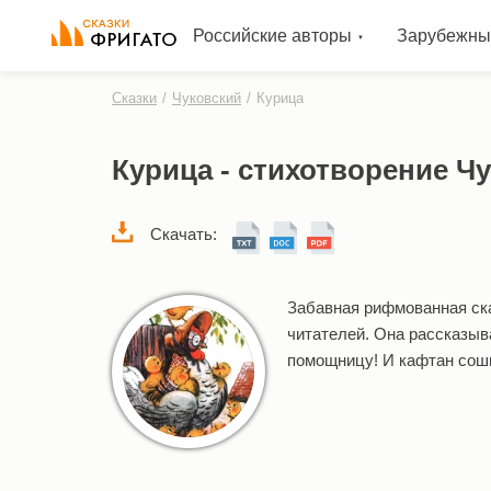
Российские авторы
Зарубежны
Сказки
/
Чуковский
/
Курица
Курица - стихотворение Ч
Скачать:
Забавная рифмованная ск
читателей. Она рассказыв
помощницу! И кафтан сошьё