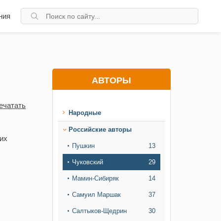
ния
АВТОРЫ
ечатать
Народные
Российские авторы
их
Пушкин
13
Чуковский
29
Мамин-Сибиряк
14
Самуил Маршак
37
Салтыков-Щедрин
30