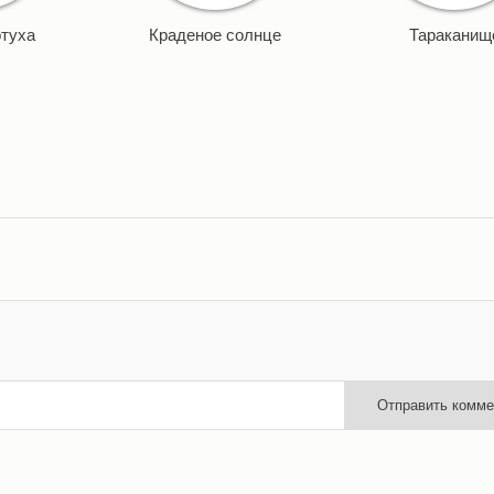
туха
Краденое солнце
Тараканищ
Отправить комме