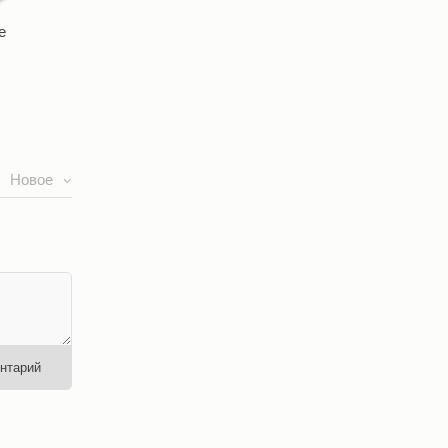
е
Новое
нтарий