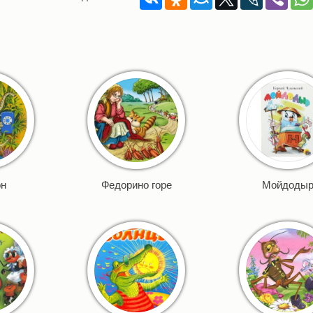
он
Федорино горе
Мойдоды