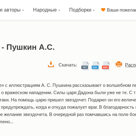
е авторы
Народные
Подборки
Ваши пожела
 - Пушкин А.С.
Скачать:
Расп
е» с иллюстрациям А. С. Пушкина рассказывает о волшебном п
о вражеском нападении. Силы царя Дадона были уже не те. С 
таки. На помощь царю пришел звездочет. Подарил он его велич
 предупреждать, когда и откуда пожалует враг. В благодарность
 желание звездочета. В очередной раз помчавшись на поле боя
лено...