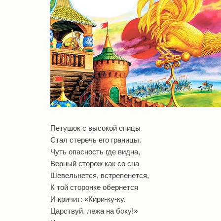
Петушок с высокой спицы
Стал стеречь его границы.
Чуть опасность где видна,
Верный сторож как со сна
Шевельнется, встрепенется,
К той сторонке обернется
И кричит: «Кири-ку-ку.
Царствуй, лежа на боку!»