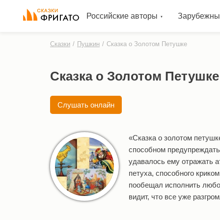
Российские авторы
Зарубежны
Сказки
/
Пушкин
/
Сказка о Золотом Петушке
Сказка о Золотом Петушке
Слушать онлайн
«Сказка о золотом петушк
способном предупреждать 
удавалось ему отражать а
петуха, способного криком
пообещал исполнить любое
видит, что все уже разгром