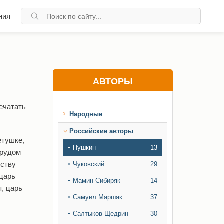
ния
АВТОРЫ
ечатать
Народные
Российские авторы
етушке,
Пушкин
13
трудом
еству
Чуковский
29
 царь
Мамин-Сибиряк
14
, царь
Самуил Маршак
37
Салтыков-Щедрин
30