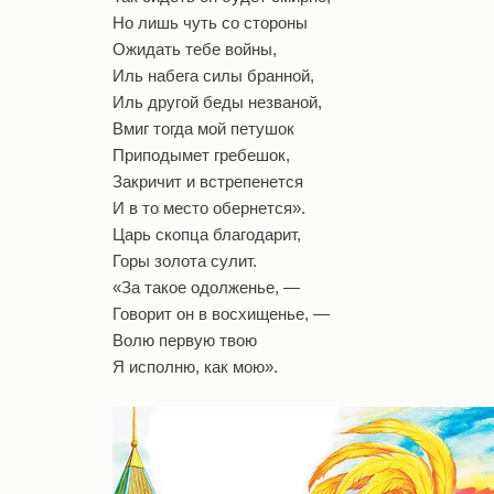
Но лишь чуть со стороны
Ожидать тебе войны,
Иль набега силы бранной,
Иль другой беды незваной,
Вмиг тогда мой петушок
Приподымет гребешок,
Закричит и встрепенется
И в то место обернется».
Царь скопца благодарит,
Горы золота сулит.
«За такое одолженье, —
Говорит он в восхищенье, —
Волю первую твою
Я исполню, как мою».