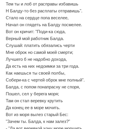
Тем ты и лоб от расправы избавишь
Н Балду-то без расплаты отправишь".
Стало на сердце попа веселее,
Начал он глядеть на Балду посмелее.
Вот он кричит: "Поди-ка сюда,
Верный мой работник Балда.
Слушай: платить обязались черти
Мне оброк но самой моей смерти;
Лучшего б не надобно дохода,
Да есть на них недоимки за три года.
Как наешься ты своей полбы,
Собери-ка с чертей оброк мне полный".
Балда, с попом понапрасну не споря,
Пошел, сел у берега моря;
Там он стал веревку крутить
Да конец ее в море мочить.
Вот из моря вылез старый Бес:
"Зачем ты. Балда, к нам залез?"
- "Да вот веревкой хочу море морщить