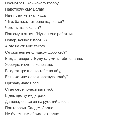
Посмотреть кой-какого товару.
Навстречу ему Балда
Идет, сам не зная куда.
"Что, батька, так рано поднялся?
Чего ты взыскался?"
Поп ему в ответ: "Нужен мне работник:
Повар, конюх и плотник.
А где найти мне такого
Служителя не слишком дорогого?"
Балда говорит: "Буду служить тебе славно,
Усердно и очень исправно,
В год за три щелка тебе по лбу,
Есть же мне давай вареную полбу".
Призадумался поп,
Стал себе почесывать лоб.
Щелк щелку ведь розь.
Да понадеялся он на русский авось.
Пон говорит Балде: "Ладно.
Не будет нам обоим накладно.