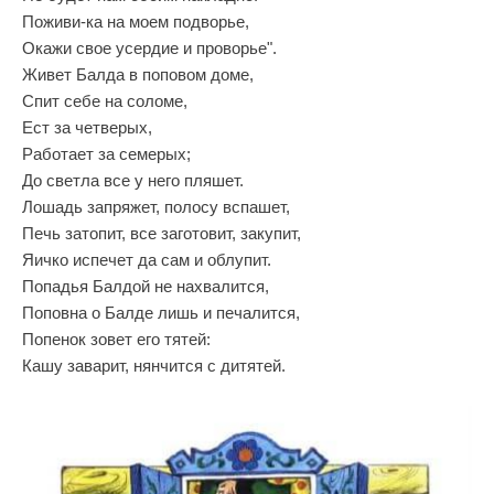
Поживи-ка на моем подворье,
Окажи свое усердие и проворье".
Живет Балда в поповом доме,
Спит себе на соломе,
Ест за четверых,
Работает за семерых;
До светла все у него пляшет.
Лошадь запряжет, полосу вспашет,
Печь затопит, все заготовит, закупит,
Яичко испечет да сам и облупит.
Попадья Балдой не нахвалится,
Поповна о Балде лишь и печалится,
Попенок зовет его тятей:
Кашу заварит, нянчится с дитятей.