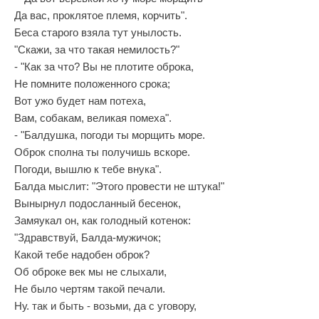
Да вас, проклятое племя, корчить".
Беса старого взяла тут унылость.
"Скажи, за что такая немилость?"
- "Как за что? Вы не плотите оброка,
Не помните положенного срока;
Вот ужо будет нам потеха,
Вам, собакам, великая помеха".
- "Балдушка, погоди ты морщить море.
Оброк сполна ты получишь вскоре.
Погоди, вышлю к тебе внука".
Балда мыслит: "Этого провести не штука!"
Вынырнул подосланный бесенок,
Замяукал он, как голодный котенок:
"Здравствуй, Балда-мужичок;
Какой тебе надобен оброк?
Об оброке век мы не слыхали,
Не было чертям такой печали.
Ну. так и быть - возьми, да с уговору,