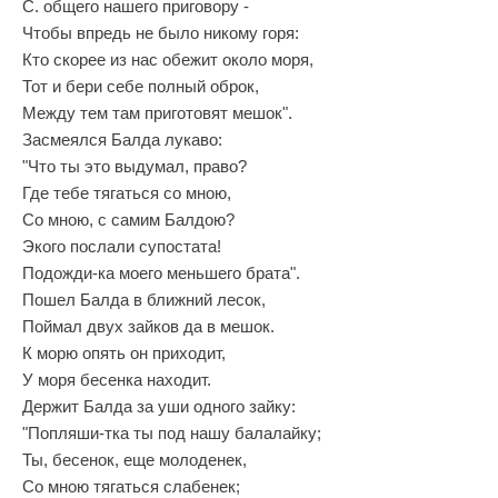
С. общего нашего приговору -
Чтобы впредь не было никому горя:
Кто скорее из нас обежит около моря,
Тот и бери себе полный оброк,
Между тем там приготовят мешок".
Засмеялся Балда лукаво:
"Что ты это выдумал, право?
Где тебе тягаться со мною,
Со мною, с самим Балдою?
Экого послали супостата!
Подожди-ка моего меньшего брата".
Пошел Балда в ближний лесок,
Поймал двух зайков да в мешок.
К морю опять он приходит,
У моря бесенка находит.
Держит Балда за уши одного зайку:
"Попляши-тка ты под нашу балалайку;
Ты, бесенок, еще молоденек,
Со мною тягаться слабенек;