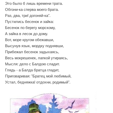
Это было б лишь времени трата.
Обгони-ка сперва моего брата.
Раз, два, три! догоняй-ка".
Пустились бесенок и зайка:
Бесенок по берегу морскому,
А зайка в лесок до дому.
Вот, море кругом обежавши,
Высунув язык, мордку поднявши,
Прибежал бесенок задыхаясь,
Весь мокрешенек, лапкой утираясь,
Мысля: дело с Балдою сладит.
Глядь - а Балда братца гладит,
Приговаривая: "Братец мой любимый,
Устал, бедняжка! отдохни, родимый".