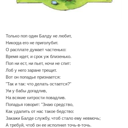
Только поп один Балду не любит,
Никогда его не приголубит.
О расплате думает частенько:
Время идет, и срок уж близенько.
Поп ни ест, ни пьет, ночи не спит:
Лоб у него заране трещит.
Вот он попадье признается:
"Так и так: что делать остается?"
Ум у бабы догадлив,
На всякие хитрости повадлив.
Попадья говорит: "Знаю средство,
Как удалить от нас такое бедство:
Закажи Балде службу, чтоб стало ему невмочь;
А требуй, чтоб он ее исполнил точь-в-точь.