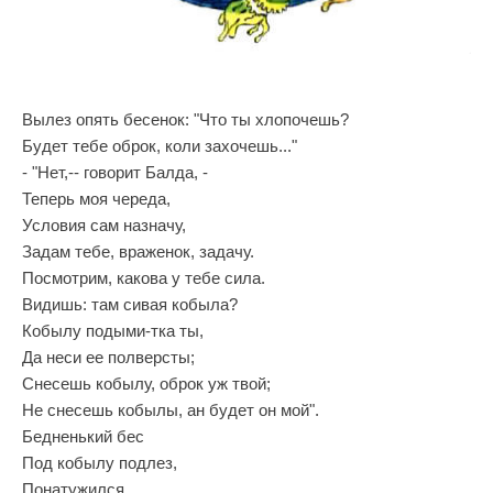
Вылез опять бесенок: "Что ты хлопочешь?
Будет тебе оброк, коли захочешь..."
- "Нет,-- говорит Балда, -
Теперь моя череда,
Условия сам назначу,
Задам тебе, враженок, задачу.
Посмотрим, какова у тебе сила.
Видишь: там сивая кобыла?
Кобылу подыми-тка ты,
Да неси ее полверсты;
Снесешь кобылу, оброк уж твой;
Не снесешь кобылы, ан будет он мой".
Бедненький бес
Под кобылу подлез,
Понатужился,