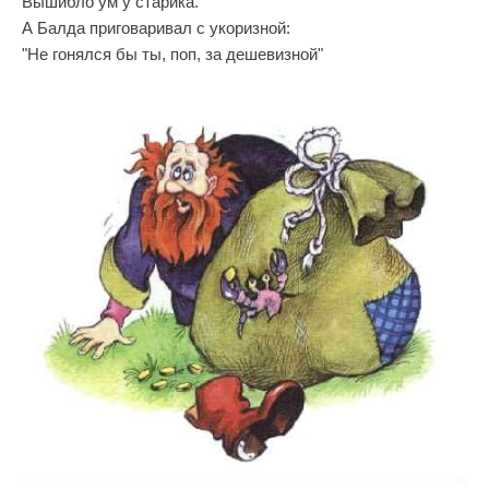
Вышибло ум у старика.
А Балда приговаривал с укоризной:
"Не гонялся бы ты, поп, за дешевизной"