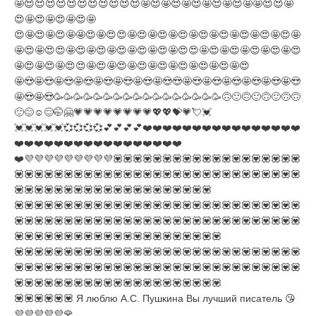
🤩😍😍😍😍😍😍😍😍😍😍😍🤩😍🤩😍🤩😍🤩😍🤩😍🤩🤩😍😍🤩
😍🤩😍🤩😍🤩😍🤩
😍🤩😍🤩😍🤩🤩😍🤩😍😍🤩😍🤩😍🤩😍🤩😍🤩😍🤩😍🤩😍🤩😍🤩
🤩😍🤩😍😍🤩😍🤩😍🤩😍🤩😍🤩😍🤩😍😍🤩😍🤩😍🤩😍🤩😍🤩😍
🤩😍🤩😍🤩😍😍🤩😍🤩😍🤩😍🤩😍🤩😍🤩😍🤩😍🤩😍
🤩😍🤩😍🤩😍🤩😍🤩😍🤩😍🤩😍🤩😍😍🤩😍🤩😍🤩😍🤩😍🤩😍🤩😍
🤩😍🤩😍🥳🥳🥳🥳🥳🥳🥳🥳🥳🥳🥳🥳🥳🥳🥳🥳🥳🙃🙂🙃🙂🙃🙂🙃🙃
🙂😊☺️😌🤭🤗💗💗💗💗💗💗💗💗💖💖💝💗💘💓
💓💓💓💓💓💞💞💞💞💕💕💕💕❤️❤️❤️❤️❤️❤️❤️❤️❤️❤️❤️❤️❤️❤️❤️❤️
❤️❤️❤️❤️❤️❤️❤️❤️❤️❤️❤️❤️❤️❤️❤️❤️❤️
❤️💜💜💜💜💜💜💜💜💜💟💟💟💟💟💟💟💟💟💟💟💟💟💟💟💟💟💟💟
💟💟💟💟💟💟💟💟💟💟💟💟💟💟💟💟💟💟💟💟💟💟💟💟💟💟💟💟💟
💟💟💟💟💟💟💟💟💟💟💟💟💟💟💟💟💟💟💟💟
💟💟💟💟💟💟💟💟💟💟💟💟💟💟💟💟💟💟💟💟💟💟💟💟💟💟💟💟💟
💟💟💟💟💟💟💟💟💟💟💟💟💟💟💟💟💟💟💟💟💟💟💟💟💟💟💟💟💟
💟💟💟💟💟💟💟💟💟💟💟💟💟💟💟💟💟💟💟💟💟
💟💟💟💟💟💟💟💟💟💟💟💟💟💟💟💟💟💟💟💟💟💟💟💟💟💟💟💟💟
💟💟💟💟💟💟💟💟💟💟💟💟💟💟💟💟💟💟💟💟💟💟💟💟💟💟💟💟💟
💟💟💟💟💟💟💟💟💟💟💟💟💟💟💟💟💟💟💟💟💟
💟💟💟💟💟💟 Я люблю А.С. Пушкина Вы лучший писатель 😘
💜💜💜💜💜🌹