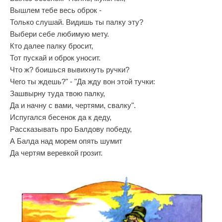
Вышлем тебе весь оброк -
Только слушай. Видишь ты палку эту?
Выбери себе любимую мету.
Кто далее палку бросит,
Тот пускай и оброк уносит.
Что ж? боишься вывихнуть ручки?
Чего ты ждешь?" - "Да жду вон этой тучки:
Зашвырну туда твою палку,
Да и начну с вами, чертями, свалку".
Испугался бесенок да к деду,
Рассказывать про Балдову победу,
А Балда над морем опять шумит
Да чертям веревкой грозит.