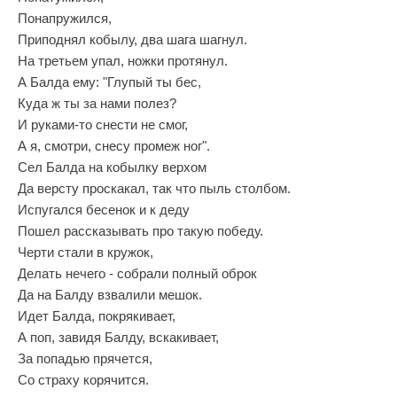
Понапружился,
Приподнял кобылу, два шага шагнул.
На третьем упал, ножки протянул.
А Балда ему: "Глупый ты бес,
Куда ж ты за нами полез?
И руками-то снести не смог,
А я, смотри, снесу промеж ног".
Сел Балда на кобылку верхом
Да версту проскакал, так что пыль столбом.
Испугался бесенок и к деду
Пошел рассказывать про такую победу.
Черти стали в кружок,
Делать нечего - собрали полный оброк
Да на Балду взвалили мешок.
Идет Балда, покрякивает,
А поп, завидя Балду, вскакивает,
За попадью прячется,
Со страху корячится.