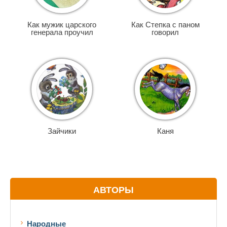
Как мужик царского
Как Степка с паном
генерала проучил
говорил
Зайчики
Каня
АВТОРЫ
Народные