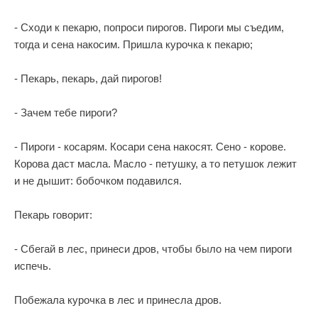
- Сходи к пекарю, попроси пирогов. Пироги мы съедим,
тогда и сена накосим. Пришла курочка к пекарю;
- Пекарь, пекарь, дай пирогов!
- Зачем тебе пироги?
- Пироги - косарям. Косари сена накосят. Сено - корове.
Корова даст масла. Масло - петушку, а то петушок лежит
и не дышит: бобочком подавился.
Пекарь говорит:
- Сбегай в лес, принеси дров, чтобы было на чем пироги
испечь.
Побежала курочка в лес и принесла дров.