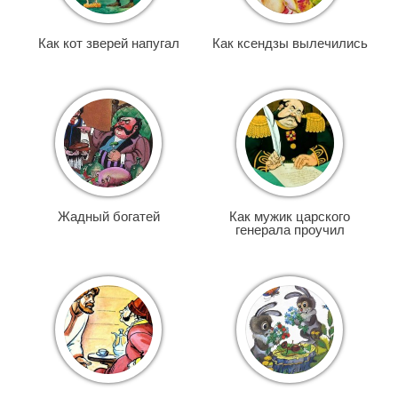
Как кот зверей напугал
Как ксендзы вылечились
Жадный богатей
Как мужик царского
генерала проучил