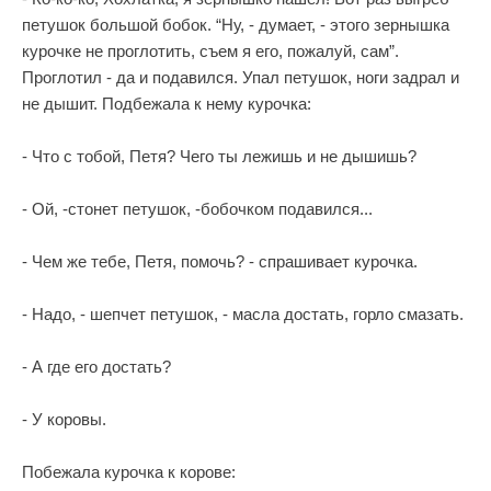
петушок большой бобок. “Ну, - думает, - этого зернышка
курочке не проглотить, съем я его, пожалуй, сам”.
Проглотил - да и подавился. Упал петушок, ноги задрал и
не дышит. Подбежала к нему курочка:
- Что с тобой, Петя? Чего ты лежишь и не дышишь?
- Ой, -стонет петушок, -бобочком подавился...
- Чем же тебе, Петя, помочь? - спрашивает курочка.
- Надо, - шепчет петушок, - масла достать, горло смазать.
- А где его достать?
- У коровы.
Побежала курочка к корове: