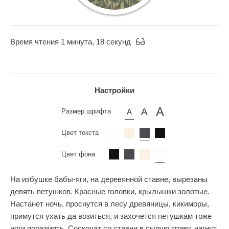
Время чтения 1 минута, 18 секунд
Настройки
Размер шрифта
Цвет текста
Цвет фона
На избушке бабы-яги, на деревянной ставне, вырезаны
девять петушков. Красные головки, крылышки золотые.
Настанет ночь, проснутся в лесу древяницы, кикиморы,
примутся ухать да возиться, и захочется петушкам тоже
ноги поразмять. Соскочат со ставни в сырую траву, нагнут