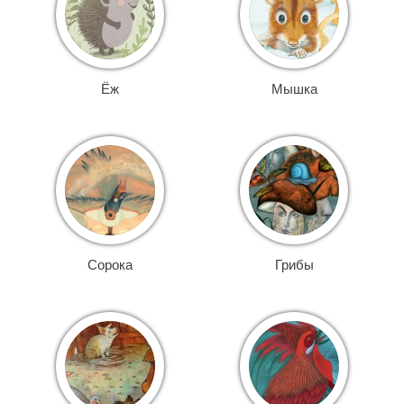
Ёж
Мышка
Сорока
Грибы