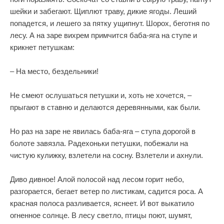
шейки и забегают. Щиплют траву, дикие ягоды. Леший
попадется, и лешего за пятку ущипнут. Шорох, беготня по
лесу. А на заре вихрем примчится баба-яга на ступе и
крикнет петушкам:
– На место, бездельники!
Не смеют ослушаться петушки и, хоть не хочется, –
прыгают в ставню и делаются деревянными, как были.
Но раз на заре не явилась баба-яга – ступа дорогой в
болоте завязла. Радехоньки петушки, побежали на
чистую кулижку, взлетели на сосну. Взлетели и ахнули.
Диво дивное! Алой полосой над лесом горит небо,
разгорается, бегает ветер по листикам, садится роса. А
красная полоса разливается, яснеет. И вот выкатило
огненное солнце. В лесу светло, птицы поют, шумят,