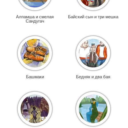
Алпамша и смелая
Байский сын и три мешка
Сандугач
Башмаки
Бедняк и два бая