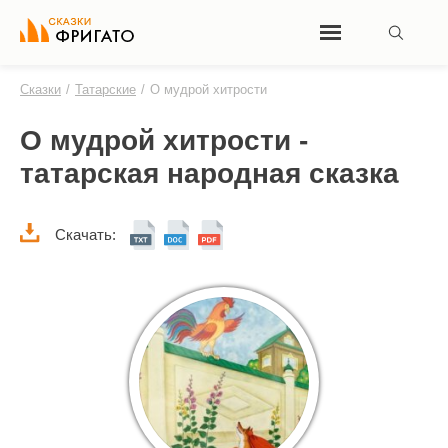
Сказки
/
Татарские
/
О мудрой хитрости
О мудрой хитрости -
татарская народная сказка
Скачать: