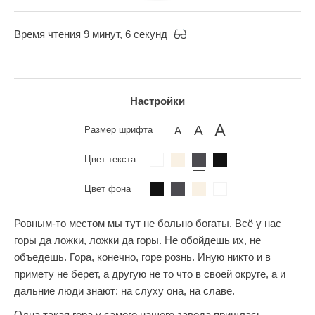
Время чтения 9 минут, 6 секунд
Настройки
Размер шрифта
Цвет текста
Цвет фона
Ровным-то местом мы тут не больно богаты. Всё у нас
горы да ложки, ложки да горы. Не обойдешь их, не
объедешь. Гора, конечно, горе рознь. Иную никто и в
примету не берет, а другую не то что в своей округе, а и
дальние люди знают: на слуху она, на славе.
Одна такая гора у самого нашего завода пришлась.