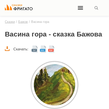
Сказки
/
Бажов
/
Васина гора
Васина гора - сказка Бажова
Скачать: