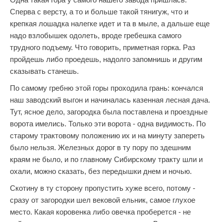
Сперва с версту, а то и больше такой тянигуж, что и
крепкая лошадка налегке идет и та в мыле, а дальше еще
надо взлобышек одолеть, вроде гребешка самого
трудного подъему. Что говорить, приметная горка. Раз
пройдешь либо проедешь, надолго запомнишь и другим
сказывать станешь.
По самому гребню этой горы проходила грань: кончался
наш заводский выгон и начиналась казенная лесная дача.
Тут, ясное дело, загородка была поставлена и проездные
ворота имелись. Только эти ворота - одна видимость. По
старому трактовому положению их и на минуту запереть
было нельзя. Железных дорог в ту пору по здешним
краям не было, и по главному Сибирскому тракту шли и
охали, можно сказать, без передышки днем и ночью.
Скотину в ту сторону пропустить хуже всего, потому -
сразу от загородки шел вековой ельник, самое глухое
место. Какая коровенка либо овечка проберется - не