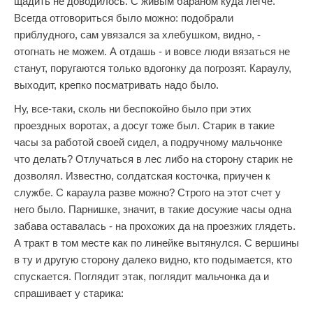
щадить не доводилось. С живым бараном куда легче.
Всегда отговориться было можно: подобрали
приблудного, сам увязался за хлебушком, видно, -
отогнать не можем. А отдашь - и вовсе люди вязаться не
станут, поругаются только вдогонку да погрозят. Караулу,
выходит, крепко посматривать надо было.
Ну, все-таки, сколь ни беспокойно было при этих
проездных воротах, а досуг тоже был. Старик в такие
часы за работой своей сидел, а подручному мальчонке
что делать? Отлучаться в лес либо на сторону старик не
дозволял. Известно, солдатская косточка, приучен к
службе. С караула разве можно? Строго на этот счет у
него было. Парнишке, значит, в такие досужие часы одна
забава оставалась - на прохожих да на проезжих глядеть.
А тракт в том месте как по линейке вытянулся. С вершины
в ту и другую сторону далеко видно, кто подымается, кто
спускается. Поглядит этак, поглядит мальчонка да и
спрашивает у старика: