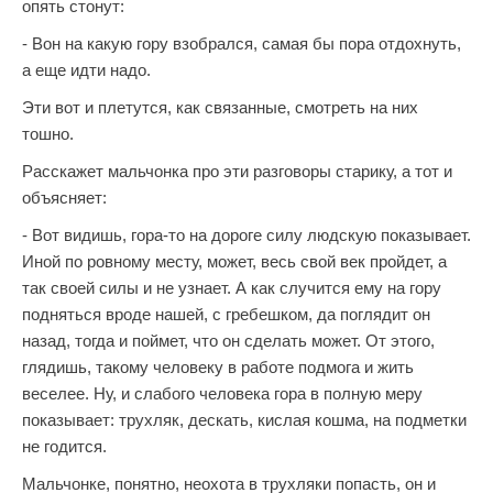
опять стонут:
- Вон на какую гору взобрался, самая бы пора отдохнуть,
а еще идти надо.
Эти вот и плетутся, как связанные, смотреть на них
тошно.
Расскажет мальчонка про эти разговоры старику, а тот и
объясняет:
- Вот видишь, гора-то на дороге силу людскую показывает.
Иной по ровному месту, может, весь свой век пройдет, а
так своей силы и не узнает. А как случится ему на гору
подняться вроде нашей, с гребешком, да поглядит он
назад, тогда и поймет, что он сделать может. От этого,
глядишь, такому человеку в работе подмога и жить
веселее. Ну, и слабого человека гора в полную меру
показывает: трухляк, дескать, кислая кошма, на подметки
не годится.
Мальчонке, понятно, неохота в трухляки попасть, он и