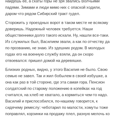
найдешь ее, а скаты горы не зря звались Волчьими
падями. Зимами и люди мимо них с опаской ходили,
даром что рядом Сибирский тракт гудел.
Сторожить у проездных ворот в таком месте не всякому
доверишь. Надежный человек требуется. Наши
общественники долго такого искали. Ну, нашли все-таки.
Из служилых был, Василием звали, а как по отчеству да
по прозванию, не знаю. Из здешних родом. В молодых
годах его на военную службу взяли, да он скоро
отвоевался: пришел домой на деревяшке.
Близких родных, видно, у этого Василия не было. Свою
семью не завел. Так и жил бобылем в своей избушке, а
она как раз в той стороне, где эта самая гора. Пенсион
солдатский по старому положению в копейках на год
считался, на хлеб не хватало, а кормиться чем-то надо.
Василий и приспособился, по-нашему говорится, к
сидячему ремеслу: чеботарил по малости, хомуты тоже
поправлял, корзинки на продажу плел, разную мелочь ко