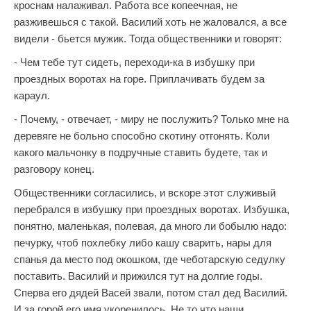
кроснам налаживал. Работа все копеечная, не
разживешься с такой. Василий хоть не жаловался, а все
видели - бьется мужик. Тогда общественники и говорят:
- Чем тебе тут сидеть, переходи-ка в избушку при
проездных воротах на горе. Приплачивать будем за
караул.
- Почему, - отвечает, - миру не послужить? Только мне на
деревяге не больно способно скотину отгонять. Коли
какого мальчонку в подручные ставить будете, так и
разговору конец.
Общественники согласились, и вскоре этот служивый
перебрался в избушку при проездных воротах. Избушка,
понятно, маленькая, полевая, да много ли бобылю надо:
печурку, чтоб похлебку либо кашу сварить, нары для
спанья да место под окошком, где чеботарскую седулку
поставить. Василий и прижился тут на долгие годы.
Сперва его дядей Васей звали, потом стал дед Василий.
И за горой его имя укоренилось. Не то что наши