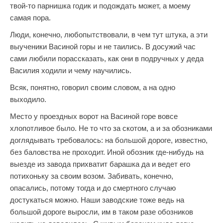
твой-то парнишка годик и подождать может, а моему
самая пора.
Люди, конечно, любопытствовали, в чем тут штука, а эти
выученики Васиной горы и не таились. В досужий час
сами любили порассказать, как они в подручных у деда
Василия ходили и чему научились.
Всяк, понятно, говорил своим словом, а на одно
выходило.
Место у проездных ворот на Васиной горе вовсе
хлопотливое было. Не то что за скотом, а и за обозниками
доглядывать требовалось: на большой дороге, известно,
без баловства не проходит. Иной обозник где-нибудь на
выезде из завода прихватит барашка да и ведет его
потихоньку за своим возом. Забивать, конечно,
опасались, потому тогда и до смертного случаю
достукаться можно. Наши заводские тоже ведь на
большой дороге выросли, им в таком разе обозников