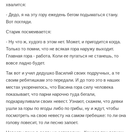
хвалится:
- Дедо, я на эту гору ежедень бегом подыматься стану.
Вот погляди.
Старик посмеивается:
- Ну что ж, худого в этом нет. Может, и пригодится когда.
Только то помни, что не всякая гора наружу выходит.
Главная гора - работа. Коли ее пугаться не станешь, то
вовсе ладно будет.
Так вот и учил дедушко Василий своих подручных, а те
своим ребятишкам это передали. И до того это в наших
местах укоренилось, что Васина гора силу человека
показывает, что парни нарочно туда бегали,
подкарауливали своих невест. Узнают, скажем, что девки
ушли за горы по ягоды либо по грибы, ну и ждут, чтобы
посмотреть на свою невесту на самом гребешке: то ли она
голову повесит, то ли песню запоет.