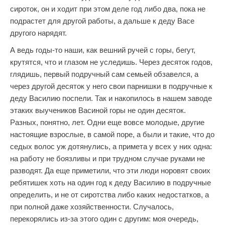
сироток, он и ходит при этом деле год либо два, пока не
подрастет для другой работы, а дальше к деду Васе
другого нарядят.
А ведь годы-то наши, как вешний ручей с горы, бегут,
крутятся, что и глазом не уследишь. Через десяток годов,
глядишь, первый подручный сам семьей обзавелся, а
через другой десяток у него свои парнишки в подручные к
деду Василию поспели. Так и накопилось в нашем заводе
этаких выучеников Васиной горы не один десяток.
Разных, понятно, лет. Одни еще вовсе молодые, другие
настоящие взрослые, в самой поре, а были и такие, что до
седых волос уж дотянулись, а примета у всех у них одна:
на работу не боязливы и при трудном случае руками не
разводят. Да еще приметили, что эти люди норовят своих
ребятишек хоть на один год к деду Василию в подручные
определить, и не от сиротства либо каких недостатков, а
при полной даже хозяйственности. Случалось,
перекорялись из-за этого один с другим: моя очередь,