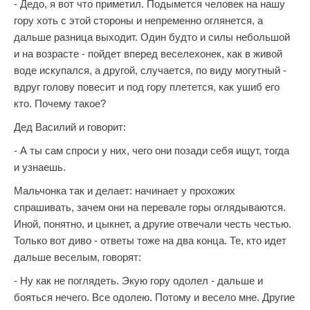
- Дедо, я вот что приметил. Подымется человек на нашу
гору хоть с этой стороны и непременно оглянется, а
дальше разница выходит. Один будто и силы небольшой
и на возрасте - пойдет вперед веселехонек, как в живой
воде искупался, а другой, случается, по виду могутный -
вдруг голову повесит и под гору плетется, как ушиб его
кто. Почему такое?
Дед Василий и говорит:
- А ты сам спроси у них, чего они позади себя ищут, тогда
и узнаешь.
Мальчонка так и делает: начинает у прохожих
спрашивать, зачем они на перевале горы оглядываются.
Иной, понятно, и цыкнет, а другие отвечали честь честью.
Только вот диво - ответы тоже на два конца. Те, кто идет
дальше веселым, говорят:
- Ну как не поглядеть. Экую гору одолел - дальше и
бояться нечего. Все одолею. Потому и весело мне. Другие