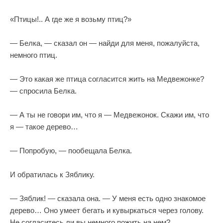
«Птицы!.. А где же я возьму птиц?»
— Белка, — сказал он — найди для меня, пожалуйста,
немного птиц.
— Это какая же птица согласится жить на Медвежонке?
— спросила Белка.
— А ты не говори им, что я — Медвежонок. Скажи им, что
я — такое дерево…
— Попробую, — пообещала Белка.
И обратилась к Зяблику.
— Зяблик! — сказала она. — У меня есть одно знакомое
дерево… Оно умеет бегать и кувыркаться через голову.
Не согласитесь ли вы немного пожить на нем?