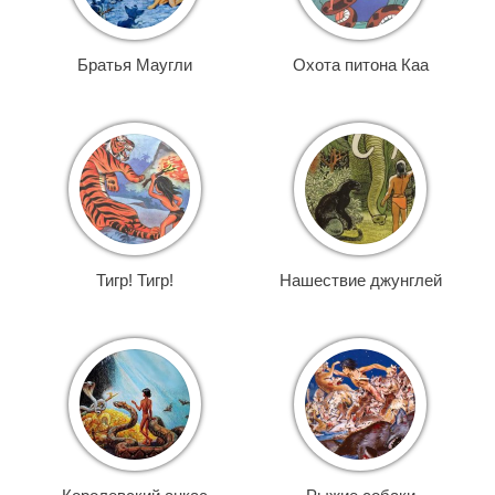
Братья Маугли
Охота питона Каа
Тигр! Тигр!
Нашествие джунглей