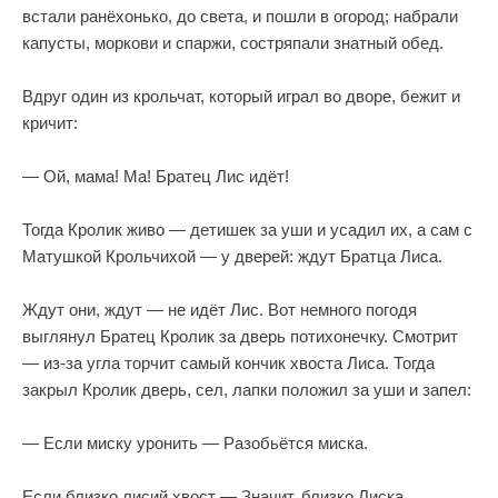
встали ранёхонько, до света, и пошли в огород; набрали
капусты, моркови и спаржи, состряпали знатный обед.
Вдруг один из крольчат, который играл во дворе, бежит и
кричит:
— Ой, мама! Ма! Братец Лис идёт!
Тогда Кролик живо — детишек за уши и усадил их, а сам с
Матушкой Крольчихой — у дверей: ждут Братца Лиса.
Ждут они, ждут — не идёт Лис. Вот немного погодя
выглянул Братец Кролик за дверь потихонечку. Смотрит
— из-за угла торчит самый кончик хвоста Лиса. Тогда
закрыл Кролик дверь, сел, лапки положил за уши и запел:
— Если миску уронить — Разобьётся миска.
Если близко лисий хвост — Значит, близко Лиска.