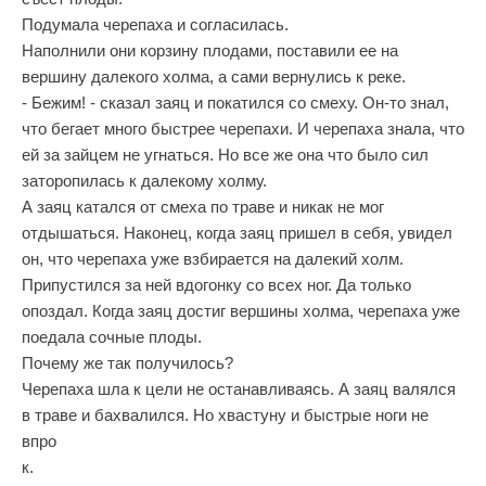
Подумала черепаха и согласилась.
Наполнили они корзину плодами, поставили ее на
вершину далекого холма, а сами вернулись к реке.
- Бежим! - сказал заяц и покатился со смеху. Он-то знал,
что бегает много быстрее черепахи. И черепаха знала, что
ей за зайцем не угнаться. Но все же она что было сил
заторопилась к далекому холму.
А заяц катался от смеха по траве и никак не мог
отдышаться. Наконец, когда заяц пришел в себя, увидел
он, что черепаха уже взбирается на далекий холм.
Припустился за ней вдогонку со всех ног. Да только
опоздал. Когда заяц достиг вершины холма, черепаха уже
поедала сочные плоды.
Почему же так получилось?
Черепаха шла к цели не останавливаясь. А заяц валялся
в траве и бахвалился. Но хвастуну и быстрые ноги не
впро
к.