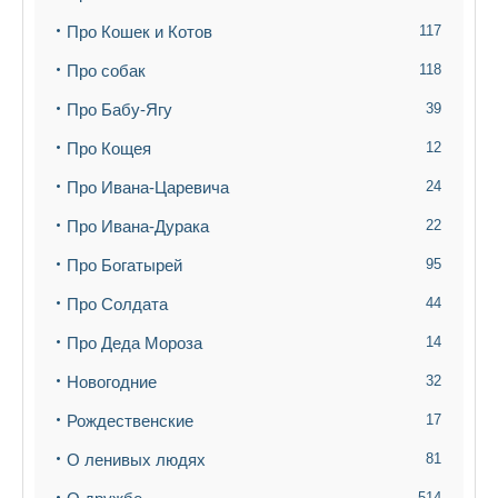
Про Кошек и Котов
117
Про собак
118
Про Бабу-Ягу
39
Про Кощея
12
Про Ивана-Царевича
24
Про Ивана-Дурака
22
Про Богатырей
95
Про Солдата
44
Про Деда Мороза
14
Новогодние
32
Рождественские
17
О ленивых людях
81
514