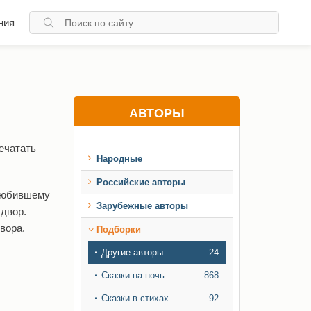
ния
АВТОРЫ
ечатать
Народные
Российские авторы
 Любившему
Зарубежные авторы
 двор.
вора.
Подборки
Другие авторы
24
Сказки на ночь
868
Сказки в стихах
92