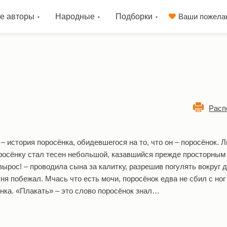
е авторы
Народные
Подборки
Ваши пожела
Расп
– история поросёнка, обидевшегося на то, что он – поросёнок.
поросёнку стал тесен небольшой, казавшийся прежде просторным
вырос! – проводила сына за калитку, разрешив погулять вокруг д
уня побежал. Мчась что есть мочи, поросёнок едва не сбил с ног
ка. «Плакать» – это слово поросёнок знал…