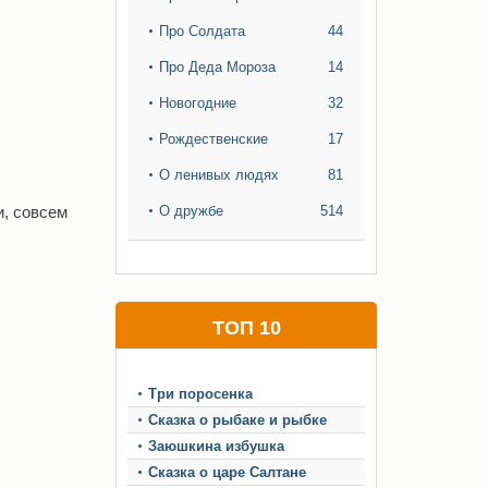
Про Солдата
44
Про Деда Мороза
14
Новогодние
32
Рождественские
17
О ленивых людях
81
и, совсем
О дружбе
514
ТОП 10
Три поросенка
Сказка о рыбаке и рыбке
Заюшкина избушка
Сказка о царе Салтане