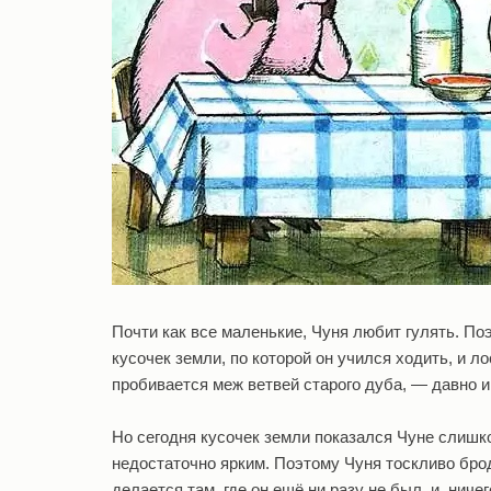
Почти как все маленькие, Чуня любит гулять. Поэ
кусочек земли, по которой он учился ходить, и л
пробивается меж ветвей старого дуба, — давно 
Но сегодня кусочек земли показался Чуне слишк
недостаточно ярким. Поэтому Чуня тоскливо брод
делается там, где он ещё ни разу не был, и, ниче