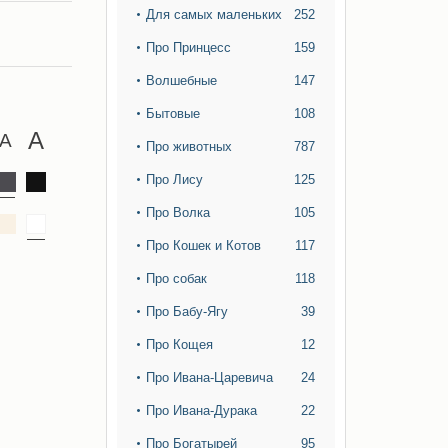
Для самых маленьких
252
Про Принцесс
159
Волшебные
147
Бытовые
108
Про животных
787
Про Лису
125
Про Волка
105
Про Кошек и Котов
117
Про собак
118
Про Бабу-Ягу
39
Про Кощея
12
Про Ивана-Царевича
24
Про Ивана-Дурака
22
Про Богатырей
95