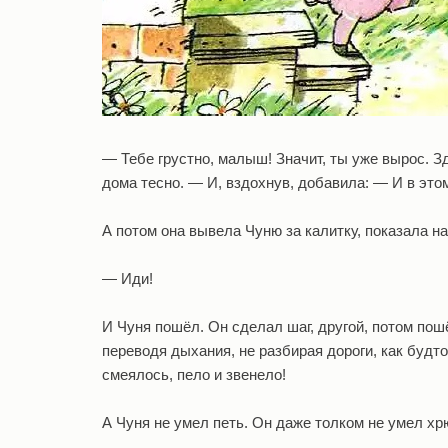
— Тебе грустно, малыш! Значит, ты уже вырос. З
дома тесно. — И, вздохнув, добавила: — И в этом
А потом она вывела Чуню за калитку, показала на
— Иди!
И Чуня пошёл. Он сделал шаг, другой, потом пош
переводя дыхания, не разбирая дороги, как будт
смеялось, пело и звенело!
А Чуня не умел петь. Он даже толком не умел хрю