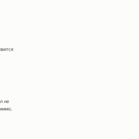
овится
л не
 мимо,