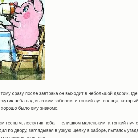
тому сразу после завтрака он выходит в небольшой дворик, где 
оскутик неба над высоким забором, и тонкий луч солнца, которы
и хорошо было ему знакомо.
ом тесным, лоскутик неба — слишком маленьким, а тонкий луч
ил по двору, заглядывая в узкую щёлку в заборе, пытаясь угада
го не увидев, вздыхал.