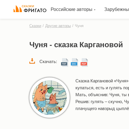
Российские авторы
Зарубежны
Сказки
/
Другие авторы
/
Чуня
Чуня - сказка Каргановой
Скачать:
Сказка Каргановой «Чуня» 
купаться, есть и гулять 
Мать, объяснив: Чуня, ты 
Решив: гулять – скучно, Ч
плачущего навзрыд цыплён