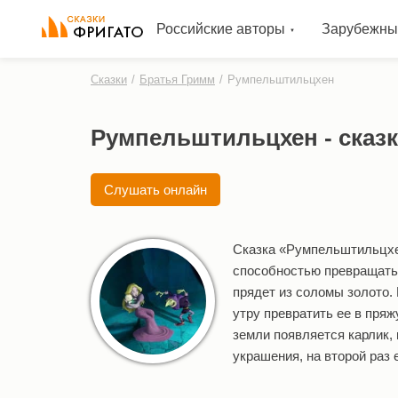
Российские авторы
Зарубежны
Сказки
/
Братья Гримм
/
Румпельштильцхен
Румпельштильцхен - сказ
Слушать онлайн
Сказка «Румпельштильцхе
способностью превращать 
прядет из соломы золото. 
утру превратить ее в пряж
земли появляется карлик,
украшения, на второй раз 