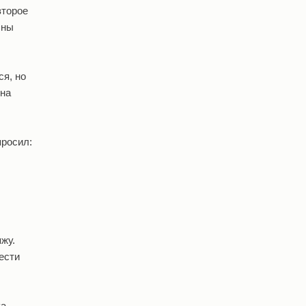
второе
лны
ся, но
она
просил:
жу.
ести
ка, —