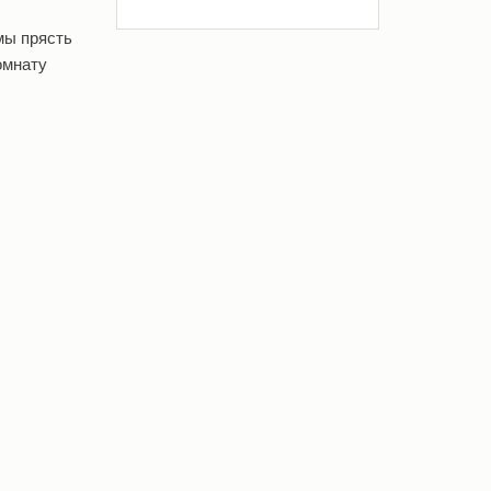
мы прясть
комнату