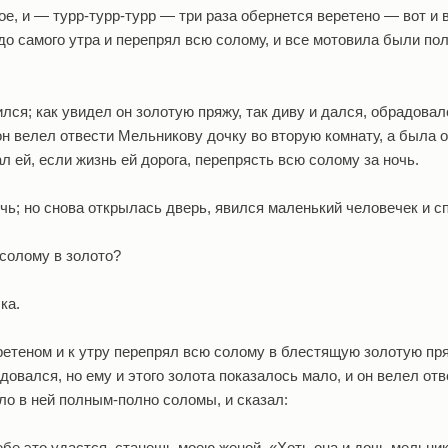
ое, и — турр-турр-турр — три раза обернется веретено — вот и 
 до самого утра и перепрял всю солому, и все мотовила были по
лся; как увидел он золотую пряжу, так диву и дался, обрадовал
он велел отвести Мельникову дочку во вторую комнату, а была 
 ей, если жизнь ей дорога, перепрясть всю солому за ночь.
очь; но снова открылась дверь, явился маленький человечек и с
 солому в золото?
ка.
ретеном и к утру перепрял всю солому в блестящую золотую пря
овался, но ему и этого золота показалось мало, и он велел отв
ло в ней полным-полно соломы, и сказал:
ебе это удастся, станешь моею женой. «Хоть она и дочь мельни