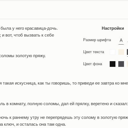
 была у него красавица-дочь.
Настройки
и вот, чтоб вызвать к себе
Размер шрифта
Цвет текста
 соломы золотую пряжу.
Цвет фона
 такая искусница, как ты говоришь, то приведи ее завтра ко мне 
ь в комнату, полную соломы, дал ей прялку, веретено и сказал:
ночь к раннему утру не перепрядешь эту солому в золотую пряжу
а ключ, и осталась она там одна.