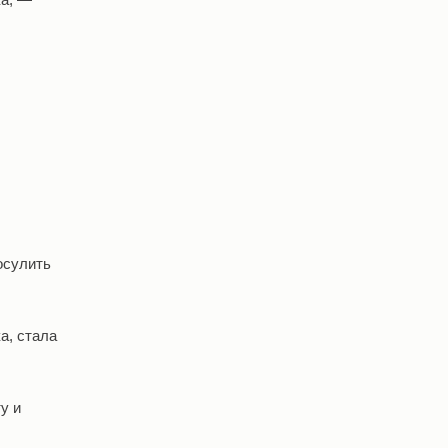
осулить
а, стала
у и