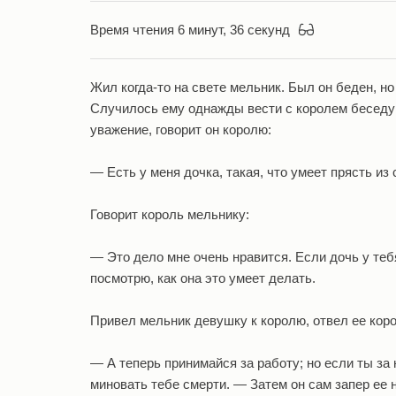
Время чтения 6 минут, 36 секунд
Жил когда-то на свете мельник. Был он беден, но
Случилось ему однажды вести с королем беседу; 
уважение, говорит он королю:
— Есть у меня дочка, такая, что умеет прясть из
Говорит король мельнику:
— Это дело мне очень нравится. Если дочь у тебя
посмотрю, как она это умеет делать.
Привел мельник девушку к королю, отвел ее корол
— А теперь принимайся за работу; но если ты за 
миновать тебе смерти. — Затем он сам запер ее н