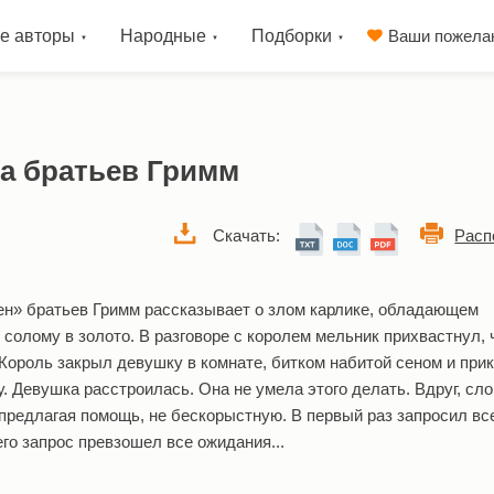
е авторы
Народные
Подборки
Ваши пожела
ка братьев Гримм
Скачать:
Расп
н» братьев Гримм рассказывает о злом карлике, обладающем
солому в золото. В разговоре с королем мельник прихвастнул, 
Король закрыл девушку в комнате, битком набитой сеном и прик
у. Девушка расстроилась. Она не умела этого делать. Вдруг, сло
 предлагая помощь, не бескорыстную. В первый раз запросил вс
его запрос превзошел все ожидания...