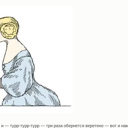
, и — турр-турр-турр — три раза обернется веретено — вот и на