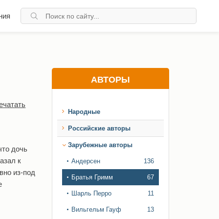
ния
АВТОРЫ
ечатать
Народные
Российские авторы
Зарубежные авторы
что дочь
азал к
Андерсен
136
вно из-под
Братья Гримм
67
е
Шарль Перро
11
Вильгельм Гауф
13