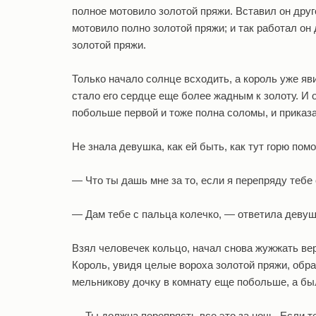
полное мотовило золотой пряжи. Вставил он друг
мотовило полно золотой пряжи; и так работал он
золотой пряжи.
Только начало солнце всходить, а король уже яви
стало его сердце еще более жадным к золоту. И 
побольше первой и тоже полна соломы, и приказал
Не знала девушка, как ей быть, как тут горю пом
— Что ты дашь мне за то, если я перепряду тебе
— Дам тебе с пальца колечко, — ответила девуш
Взял человечек кольцо, начал снова жужжать ве
Король, увидя целые вороха золотой пряжи, обрад
мельникову дочку в комнату еще побольше, а бы
— Ты должна перепрясть все это за ночь. Если т