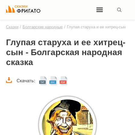
Сказки
/
Болгарские народные
/
Глупая старуха и ее хитрец-сын
Глупая старуха и ее хитрец-
сын - Болгарская народная
сказка
Скачать: